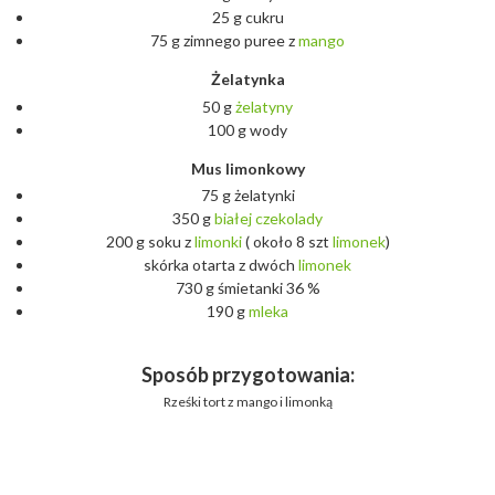
25 g cukru
75 g zimnego puree z
mango
Żelatynka
50 g
żelatyny
100 g wody
Mus limonkowy
75 g żelatynki
350 g
białej
czekolady
200 g soku z
limonki
( około 8 szt
limonek
)
skórka otarta z dwóch
limonek
730 g śmietanki 36 %
190 g
mleka
Sposób przygotowania:
Rześki tort z mango i limonką