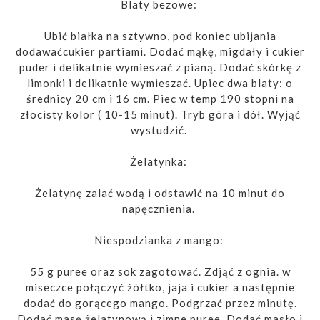
Blaty bezowe:
Ubić białka na sztywno, pod koniec ubijania
dodawaćcukier partiami. Dodać mąkę, migdały i cukier
puder i delikatnie wymieszać z pianą. Dodać skórkę z
limonki i delikatnie wymieszać. Upiec dwa blaty: o
średnicy 20 cm i 16 cm. Piec w temp 190 stopni na
złocisty kolor ( 10-15 minut). Tryb góra i dół. Wyjąć
wystudzić.
Żelatynka:
Żelatynę zalać wodą i odstawić na 10 minut do
napęcznienia.
Niespodzianka z mango:
55 g puree oraz sok zagotować. Zdjąć z ognia. w
miseczce połączyć żółtko, jaja i cukier a następnie
dodać do gorącego mango. Podgrzać przez minutę.
Dodać masę żelatynową i zimne puree. Dodać masło i