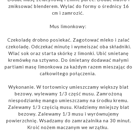
zmiksować blenderem. Wylać do formy o średnicy 16
cm i zamrozić.
Mus limonkowy:
Czekoladę drobno posiekać. Zagotować mleko i zalać
czekoladę. Odczekać minutę i wymeiszać oba składniki.
Wlać sok oraz starta skórkę z limonki. Ubić smietanę
kremówkę na sztywno. Do śmietany dodawać małymi
partiami masę limonkowa za każdym razem mieszając do
całkowitego połączenia.
Wykonanie. W tortownicy umieszczamy większy blat
bezowy. wylewamy 1/3 część musu. Zamrożoną
niespodziankę mango umieszczamy na środku kremu.
Zalewamy 1/3 częścią musu. Kładziemy mniejszy blat
bezowy. Zalewamy 1/3 musu i wyrównujemy
powierzchnię. Wsadzamy do zamrażalnika na 30 minut.
Kroić nożem maczanym we wrzątku.