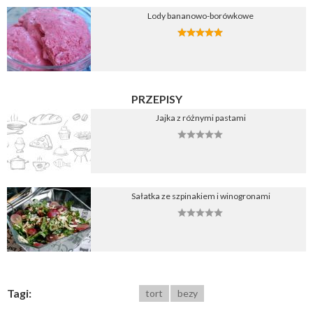
Lody bananowo-borówkowe
PRZEPISY
Jajka z różnymi pastami
Sałatka ze szpinakiem i winogronami
Tagi:
tort
bezy