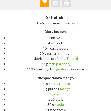
Składniki:
Rześki tort z mango i limonką
Blaty bezowe
4 białka L
4 żółtka L
40 g cukru pudru
90 g cukru drobnego
skórka otarta z jednej
limonki
22 g
mąki
pszennej
110 g mielonych
migdałów
bez skórki
Niespodzianka mango
20 g soku z
limonki
55 g puree z
mango
1
jajko
L
1 żółtko L
30 g
masła
14 g żelatynki