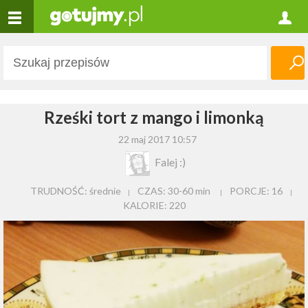
Rześki tort z mango i limonką
22 maj 2017 10:57
Falej :)
TRUDNOŚĆ: średnie
CZAS:
30-60 min
PORCJE:
16
KALORIE:
220