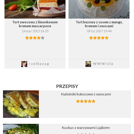
Tort owocowy z limonkowym
Tort bezowy z sosem z mango,
kremem mascarpone
kremem i owocami
14 mar 2015 14:35
09 lut 2017 19:44
Zapisz
Zapisz
rzelkazag
WWWiola
PRZEPISY
Naleśniki kokosowe z owocami
Kuskus z warzywami i jajkiem