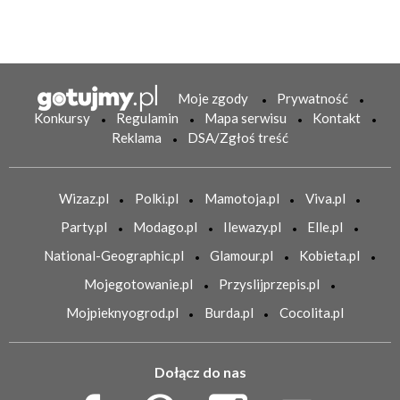
Moje zgody
Prywatność
Konkursy
Regulamin
Mapa serwisu
Kontakt
Reklama
DSA/Zgłoś treść
Wizaz.pl
Polki.pl
Mamotoja.pl
Viva.pl
Party.pl
Modago.pl
Ilewazy.pl
Elle.pl
National-Geographic.pl
Glamour.pl
Kobieta.pl
Mojegotowanie.pl
Przyslijprzepis.pl
Mojpieknyogrod.pl
Burda.pl
Cocolita.pl
Dołącz do nas