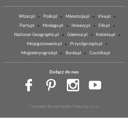
Wizaz.pl
Polki.pl
Mamotoja.pl
Viva.pl
Party.pl
Modago.pl
Ilewazy.pl
Elle.pl
National-Geographic.pl
Glamour.pl
Kobieta.pl
Mojegotowanie.pl
Przyslijprzepis.pl
Mojpieknyogrod.pl
Burda.pl
Cocolita.pl
Dołącz do nas
Copyright Burda Media Polska Sp. z o.o.