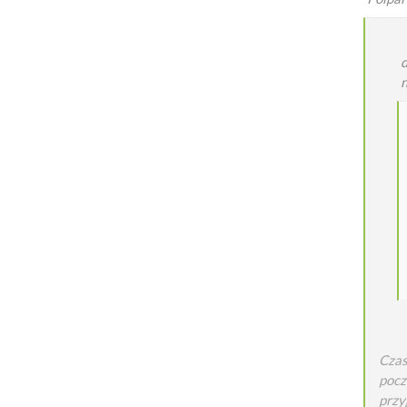
n
Czas
pocz
przy