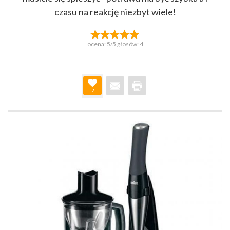
czasu na reakcję niezbyt wiele!
ocena:
5
/5 głosów:
4
2