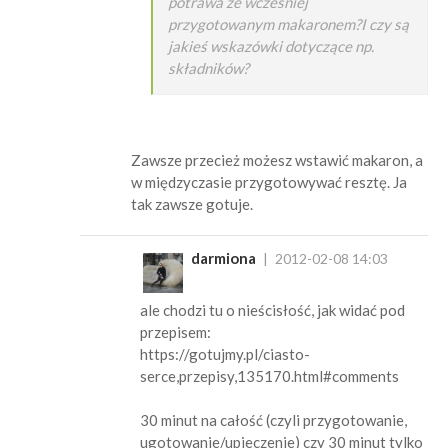
potrawa ze wcześniej
przygotowanym makaronem?I czy są
jakieś wskazówki dotyczące np.
składników?
Zawsze przecież możesz wstawić makaron, a
w międzyczasie przygotowywać resztę. Ja
tak zawsze gotuje.
darmiona
2012-02-08 14:03
ale chodzi tu o nieścisłość, jak widać pod
przepisem:
https://gotujmy.pl/ciasto-
serce,przepisy,135170.html#comments
30 minut na całość (czyli przygotowanie,
ugotowanie/upieczenie) czy 30 minut tylko