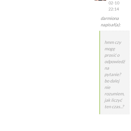
02-10
22:14
darmiona
napisał(a):
hmm czy
mogę
prosić o
odpowiedź
na
pytanie?
bo dalej
nie
rozumiem,
jak liczyć
ten czas..?