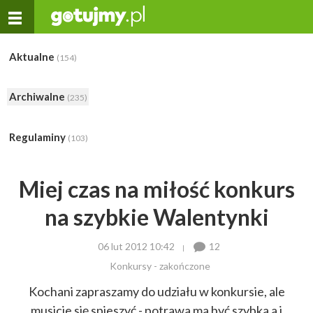
Aktualne
(154)
Archiwalne
(235)
Regulaminy
(103)
Miej czas na miłość konkurs
na szybkie Walentynki
06 lut 2012 10:42
12
Konkursy - zakończone
Kochani zapraszamy do udziału w konkursie, ale
musicie się spieszyć - potrawa ma być szybka a i