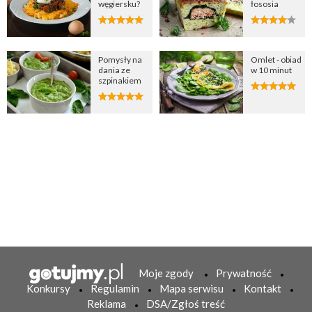
węgiersku?
łososia
Pomysły na
Omlet - obiad
dania ze
w 10 minut
szpinakiem
Moje zgody
Prywatność
Konkursy
Regulamin
Mapa serwisu
Kontakt
Reklama
DSA/Zgłoś treść