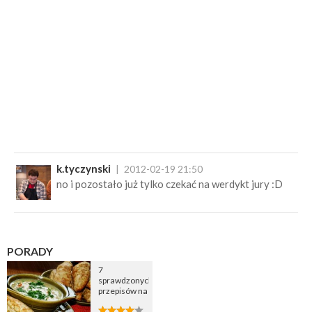
k.tyczynski
2012-02-19 21:50
no i pozostało już tylko czekać na werdykt jury :D
PORADY
7
sprawdzonych
przepisów na
zupę
cebulową