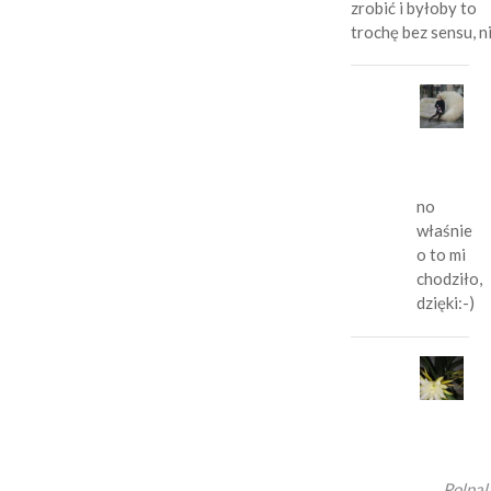
zrobić i byłoby to
trochę bez sensu, n
da
20
02
18
no
właśnie
o to mi
chodziło,
dzięki:-)
a
20
02
19
Polpal 