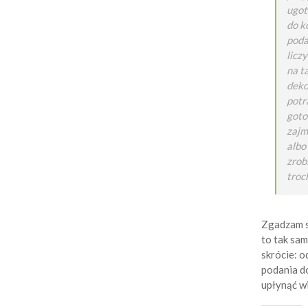
ugot
do k
poda
licz
na t
deko
potr
goto
zajm
albo
zrob
troc
Zgadzam si
to tak sam
skrócie: o
podania d
upłynąć wi