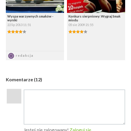
Wyspa warzywnych smaków -
Konkurs sierpniowy: Wygraj Smak
wyniki
miodu
22 lip 2013 11:51
05 sie 2009 21:55
4.00/5
4.00/5
Zapisz
Zapisz
redakcja
Komentarze (12)
Jesteś nie zalogowany!
Zaloguj się