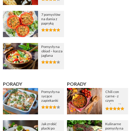
7 pomysłów
na dania z
papryką
Pomysły na
obiad – kasza
jaglana
PORADY
PORADY
Pomysły na
Chili con
sycące
carne - z
zapiekanki
czym
podawać?
Jak zrobić
Kulinarne
placki po
pomysły na