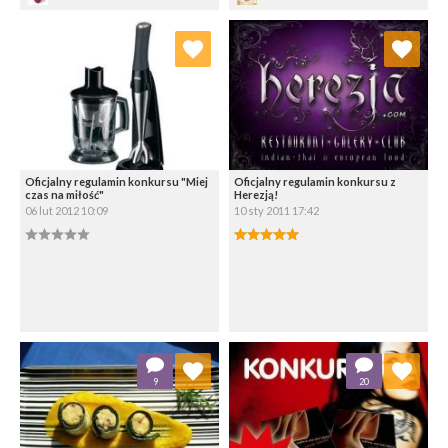
Dodaj do ulubionych
Dodaj do ulubionych
Wybierz listę:
Wybierz listę:
Oficjalny regulamin konkursu "Miej
Oficjalny regulamin konkursu z
czas na miłość"
Herezją!
06 lut 2012 10:09
10 sty 2011 17:42
0.00/5
5.00/5
Zapisz
Zapisz
Dodaj do ulubionych
Dodaj do ulubionych
9
20
Wybierz listę:
Wybierz listę: