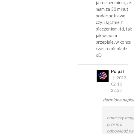
ja to rozumiem, ze
mam za 30 minut
podać potrawę,
czyli łącznie z
pieczeniem itd, tak
jak w moim
przepisie, w końcu
czas to pieniądz
xD
Polpal
2012-
02-10
22:53
darmiona napisa
hmm czy mog
prosić o
odpowiedź na