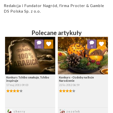
Redakcja i Fundator Nagród, firma Procter & Gamble
DS Polska Sp. z o.o.
Polecane artykuły
Dodaj do ulubionych
Dodaj do ulubionych
11
8
Wybierz listę:
Wybierz listę:
Konkurs Tchibo smakuje, Tchibo
Konkurs - Ozdoby na Boże
inspiruje
Narodzenie
17 maj 2011 09:03
22 lis 2012 06:59
4.00/5
4.00/5
Zapisz
Zapisz
cherry
zozolek