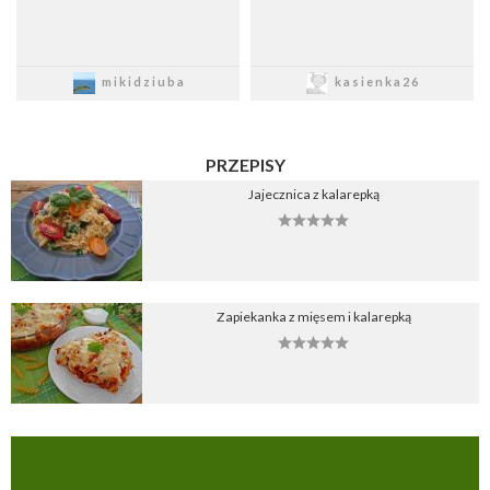
Zapisz
Zapisz
mikidziuba
kasienka26
PRZEPISY
Jajecznica z kalarepką
Zapiekanka z mięsem i kalarepką