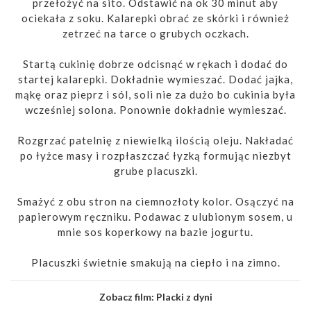
przełożyć na sito. Odstawić na ok 30 minut aby
ociekała z soku. Kalarepki obrać ze skórki i również
zetrzeć na tarce o grubych oczkach.
Startą cukinię dobrze odcisnąć w rękach i dodać do
startej kalarepki. Dokładnie wymieszać. Dodać jajka,
mąkę oraz pieprz i sól, soli nie za dużo bo cukinia była
wcześniej solona. Ponownie dokładnie wymieszać.
Rozgrzać patelnię z niewielką ilością oleju. Nakładać
po łyżce masy i rozpłaszczać łyzką formując niezbyt
grube placuszki.
Smażyć z obu stron na ciemnozłoty kolor. Osączyć na
papierowym ręczniku. Podawac z ulubionym sosem, u
mnie sos koperkowy na bazie jogurtu.
Placuszki świetnie smakują na ciepło i na zimno.
Zobacz film:
Placki z dyni