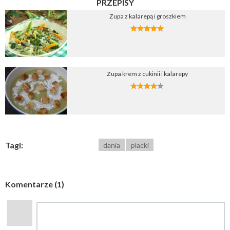
PRZEPISY
Zupa z kalarepą i groszkiem
Zupa krem z cukinii i kalarepy
Tagi:
dania
placki
Komentarze (1)