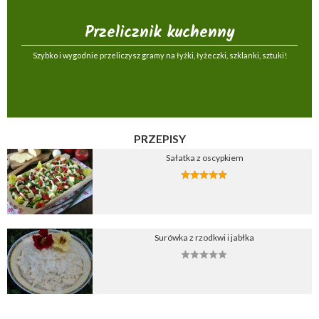
Przelicznik kuchenny
Szybko i wygodnie przeliczysz gramy na łyżki, łyżeczki, szklanki, sztuki!
PRZEPISY
Sałatka z oscypkiem
Surówka z rzodkwi i jabłka