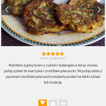
ocena:
5
/5 głosów:
1
Robiłam zupkę krem z cukinii i kalarepki a teraz znowu
połączyłam te warzywa i zrobiłam placuszki. W połączeniu z
pysznym sosikiem placuszki możemy podać na lekki obiad
lub kolację.