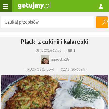
Placki z cukinii i kalarepki
08 lip 2016 15:50
1
migotka28
TRUDNOŚĆ: łatwe
CZAS:
30-60 min