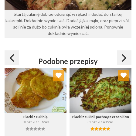
Startą cukinię dobrze odcisnąć w rękach i dodać do startej
kalarepki. Dokładnie wymieszać. Dodać jajka, mąkę oraz pieprz i sól ,
soli nie za dużo bo cukinia była wcześniej solona. Ponownie
dokładnie wymieszać.
Podobne przepisy
Dodaj do ulubionych
Dodaj do ulubionych
Wybierz listę:
Wybierz listę:
Placki z cukinią.
Placki z cukinii pachnące czosnkiem
01 paź 2011 09:40
31 paź 2014 19:41