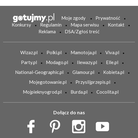
Moje zgody
Prywatność
Konkursy
Regulamin
Mapa serwisu
Kontakt
Reklama
DSA/Zgłoś treść
Wizaz.pl
Polki.pl
Mamotoja.pl
Viva.pl
Party.pl
Modago.pl
Ilewazy.pl
Elle.pl
National-Geographic.pl
Glamour.pl
Kobieta.pl
Mojegotowanie.pl
Przyslijprzepis.pl
Mojpieknyogrod.pl
Burda.pl
Cocolita.pl
Dołącz do nas