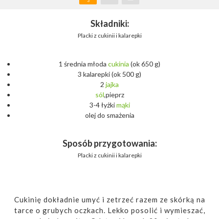
3
Składniki:
Placki z cukinii i kalarepki
1 średnia młoda
cukinia
(ok 650 g)
3 kalarepki (ok 500 g)
2
jajka
sól
,pieprz
3-4 łyżki
mąki
olej do smażenia
Sposób przygotowania:
Placki z cukinii i kalarepki
Cukinię dokładnie umyć i zetrzeć razem ze skórką na
tarce o grubych oczkach. Lekko posolić i wymieszać,