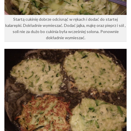
Startą cukinię dobrze odcisnąć w rękach i dodać do startej
kalarepki. Dokładnie wymieszać. Dodać jajka, mąkę oraz pieprz i sól ,
soli nie za dużo bo cukinia była wcześniej solona. Ponownie
dokładnie wymieszać.