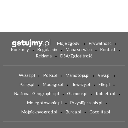
Moje zgody
Prywatność
Konkursy
Regulamin
Mapa serwisu
Kontakt
Reklama
DSA/Zgłoś treść
Wizaz.pl
Polki.pl
Mamotoja.pl
Viva.pl
Party.pl
Modago.pl
Ilewazy.pl
Elle.pl
National-Geographic.pl
Glamour.pl
Kobieta.pl
Mojegotowanie.pl
Przyslijprzepis.pl
Mojpieknyogrod.pl
Burda.pl
Cocolita.pl