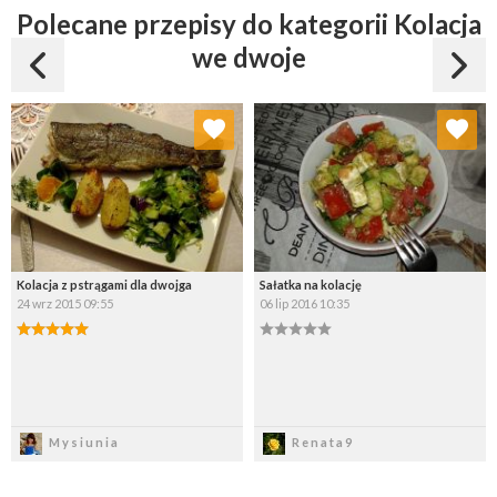
mięs.
Polecane przepisy do kategorii Kolacja
we dwoje
Dodaj do ulubionych
Dodaj do ulubionych
Wybierz listę:
Wybierz listę:
Kolacja z pstrągami dla dwojga
Sałatka na kolację
24 wrz 2015 09:55
06 lip 2016 10:35
Zapisz
Zapisz
Mysiunia
Renata9