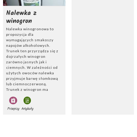
Nalewka z
winogron
Nalewka winogronowa to
propozycja dla
wymagających smakoszy
napojów alkoholowych.
Trunek ten przyrządza się z
dojrzałych winogron
zarówno jasnych jak i
ciemnych. W zależności od
użytych owoców nalewka
przyjmuje barwę słomkową
lub ciemnoczerwoną.
Trunek z winogron ma
zazwyczaj ok. 40-45%
zawartości alkoholu.
Większą jego ilość osiąga
Przepisy
Artykuły
natomiast nalewka na
spirytusie. Nalewkę podaje
się gościom w małych
kieliszkach, najczęściej do
pikantnych przekąsek czy