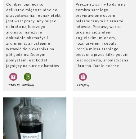
(na przykład batatów, pomidorów, marchewki, cebuli albo
Comber jagnięcy to
Pieczeń z sarny to danie z
dyni). Locro świetnie smakuje, rozgrzewa i syci na wiele
delikatne mięso trudne do
combra sarniego
godzin.
przygotowania, jednak efekt
przyprawione octem
jest wart pracy. Aby mięso
balsamicznym i ziarnami
nabrało najlepszego
jałowca. Potrawę warto
aromatu, należy je
urozmaicić zielem
dokładnie obsmażyć i
angielskim, miodem,
zrumienić, a następnie
rozmarynem i cebulą.
wstawić do piekarnika na
Porcja mięsa sarniego
pół godziny. Dobrym
pieczona przez kilka godzin
pomysłem jest kotlet
jest soczysta, aromatyczna
jagnięcy na puree z batatów
i krucha. Danie dobrze
lub comber jagnięcy
komponuje się z kaszą
pieczony z czerwoną cebulą
gryczaną i ogórkami
i rozmarynem. Mięso
konserwowymi lub z
Przepisy
Artykuły
Przepisy
jagnięce jest jednym z
makaronem i buraczkami.
najzdrowszych mięs
Świetnym pomysłem jest
dostępnych w sklepach.
też podanie sarny w winie z
Mięso zawiera kwasy
pomarańczą. Pieczeń to
orotowe, które spowalniają
idealny pomysł na
proces starzenia oraz
niedzielny lub świąteczny
witaminy z grupy B,
obiad.
działające
antynowotworowo.