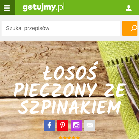
ŁOSOŚ
PIECZONY ZE
SZPINAKIEM