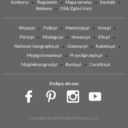
Konkursy
Regulamin
Mapa serwisu
Kontakt
Reklama
DSA/Zgłoś treść
Wizaz.pl
Polki.pl
Mamotoja.pl
Viva.pl
Party.pl
Modago.pl
Ilewazy.pl
Elle.pl
National-Geographic.pl
Glamour.pl
Kobieta.pl
Mojegotowanie.pl
Przyslijprzepis.pl
Mojpieknyogrod.pl
Burda.pl
Cocolita.pl
Dołącz do nas
Copyright Burda Media Polska Sp. z o.o.