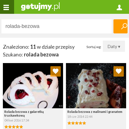
Znaleziono:
11
w dziale przepisy
Daty ▾
Sortuj wg:
Szukano:
rolada bezowa
Dodaj do ulubionych
Dodaj do ulubionych
Wybierz listę:
Wybierz listę:
Rolada bezowa z galaretką
Rolada bezowa z malinami i granatem
truskawkową
18 cze 2014 22:44
04 kwi 2016 17:34