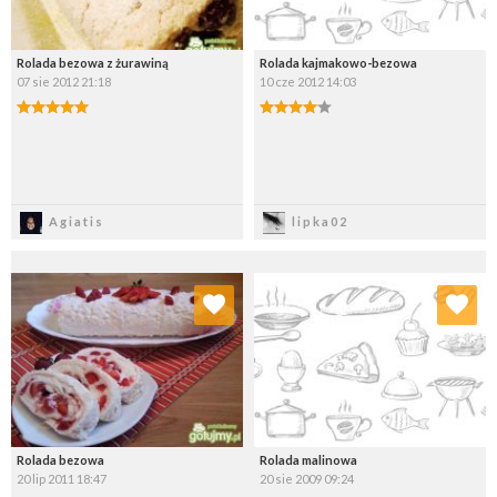
Rolada bezowa z żurawiną
Rolada kajmakowo-bezowa
07 sie 2012 21:18
10 cze 2012 14:03
Zapisz
Zapisz
Agiatis
lipka02
Dodaj do ulubionych
Dodaj do ulubionych
Wybierz listę:
Wybierz listę:
Rolada bezowa
Rolada malinowa
20 lip 2011 18:47
20 sie 2009 09:24