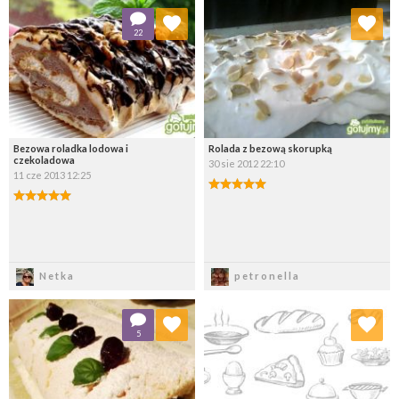
Dodaj do ulubionych
Dodaj do ulubionych
22
Wybierz listę:
Wybierz listę:
Bezowa roladka lodowa i
Rolada z bezową skorupką
czekoladowa
30 sie 2012 22:10
11 cze 2013 12:25
Zapisz
Zapisz
Netka
petronella
Dodaj do ulubionych
Dodaj do ulubionych
5
Wybierz listę:
Wybierz listę: