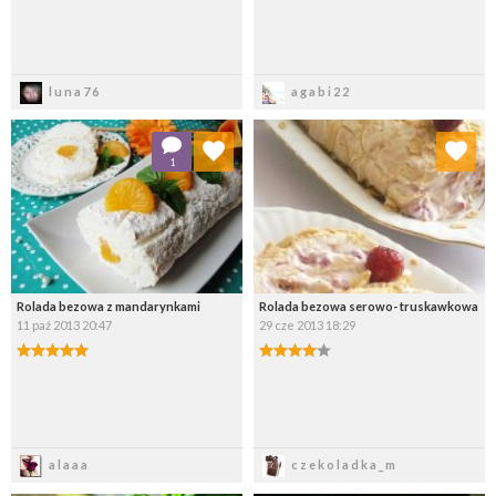
Zapisz
Zapisz
luna76
agabi22
Dodaj do ulubionych
Dodaj do ulubionych
1
Wybierz listę:
Wybierz listę:
Rolada bezowa z mandarynkami
Rolada bezowa serowo- truskawkowa
11 paź 2013 20:47
29 cze 2013 18:29
Zapisz
Zapisz
alaaa
czekoladka_m