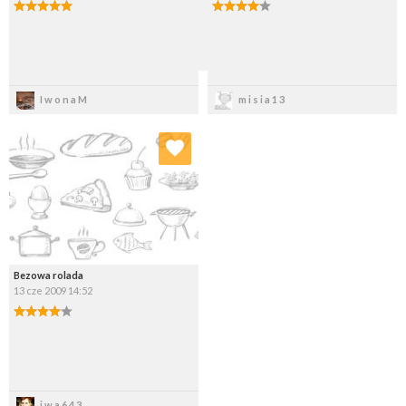
Zapisz
Zapisz
IwonaM
misia13
Dodaj do ulubionych
Wybierz listę:
Bezowa rolada
13 cze 2009 14:52
Zapisz
iwa643