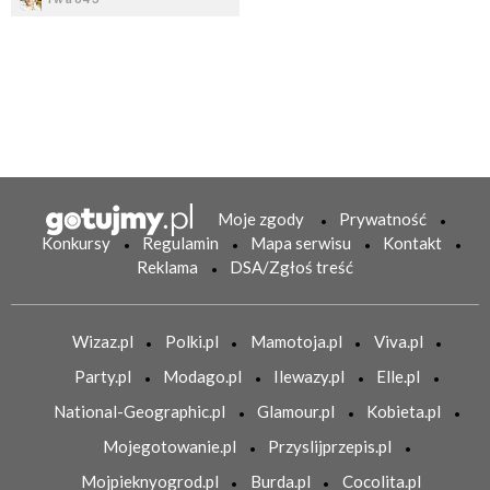
Moje zgody
Prywatność
Konkursy
Regulamin
Mapa serwisu
Kontakt
Reklama
DSA/Zgłoś treść
Wizaz.pl
Polki.pl
Mamotoja.pl
Viva.pl
Party.pl
Modago.pl
Ilewazy.pl
Elle.pl
National-Geographic.pl
Glamour.pl
Kobieta.pl
Mojegotowanie.pl
Przyslijprzepis.pl
Mojpieknyogrod.pl
Burda.pl
Cocolita.pl