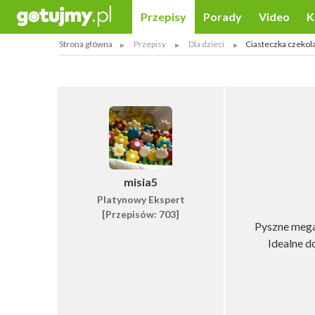
Przepisy
Porady
Video
K
Strona główna
Przepisy
Dla dzieci
Ciasteczka czeko
misia5
Platynowy Ekspert
[Przepisów: 703]
Pyszne mega
Idealne d