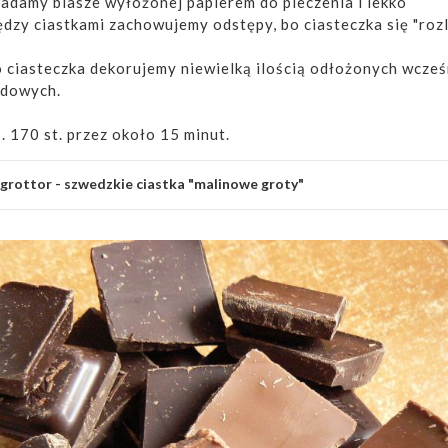
ładamy blasze wyłożonej papierem do pieczenia i lekko
dzy ciastkami zachowujemy odstępy, bo ciasteczka się "rozl
 ciasteczka dekorujemy niewielką ilością odłożonych wcześ
adowych.
 170 st. przez około 15 minut.
grottor - szwedzkie ciastka "malinowe groty"