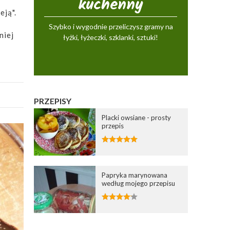
kuchenny
eją".
Szybko i wygodnie przeliczysz gramy na
niej
łyżki, łyżeczki, szklanki, sztuki!
PRZEPISY
Placki owsiane - prosty
przepis
Papryka marynowana
według mojego przepisu