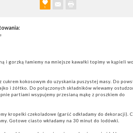
1
towania:
e
ą i gorzką łamiemy na mniejsze kawałki topimy w kąpieli wo
z cukrem kokosowym do uzyskania puszystej masy. Do pows
ajko i żółtko. Do połączonych składników wlewamy ostudzo
ępnie partiami wsypujemy przesianą mąkę z proszkiem do
emy kropelki czekoladowe (garść odkładamy do dekoracji). 
amy. Gotowe ciasto wkładamy na 30 minut do lodówki.