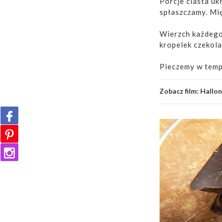
Porcje ciasta uk
spłaszczamy. Mię
Wierzch każdego
kropelek czekol
Pieczemy w temp.
Zobacz film:
Hallon