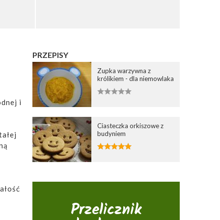
PRZEPISY
Zupka warzywna z
królikiem - dla niemowlaka
dnej i
Ciasteczka orkiszowe z
budyniem
tałej
ną
Całość
Przelicznik