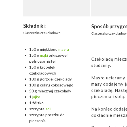
Składniki:
Sposób przygo
Ciasteczka czekoladowe
Ciasteczka czekoladow
150 g miękkiego
masła
150 g
mąki
orkiszowej
Czekoladę mleczn
pełnoziarnistej
studzimy.
150 g kropelek
czekoladowych
Masło ucieramy 
100 g gorzkiej czekolady
masy dodajemy j
100 g cukru kokosowego
czekoladę. Nast
50 g mlecznej czekolady
pieczenia i solą.
1
jajko
1 żółtko
Na koniec dodaj
szczypta
soli
szczypta proszku do
dokładnie miesz
pieczenia