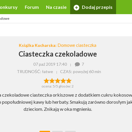
onkursy
Forum
Na czasie
Dodaj przepis
ladowe
Domowe ciasteczka
Książka Kucharska:
Ciasteczka czekoladowe
07 paź 2019 17:40
7
TRUDNOŚĆ: łatwe
CZAS:
powyżej 60 min
ocena:
5
/5 głosów:
2
 czekoladowe ciasteczka orkiszowe z dodatkiem cukru kokosow
o popołudniowej kawy lub herbaty. Smakują zarówno dorosłym jak
dzieciom. Znikają w oka mgnieniu.