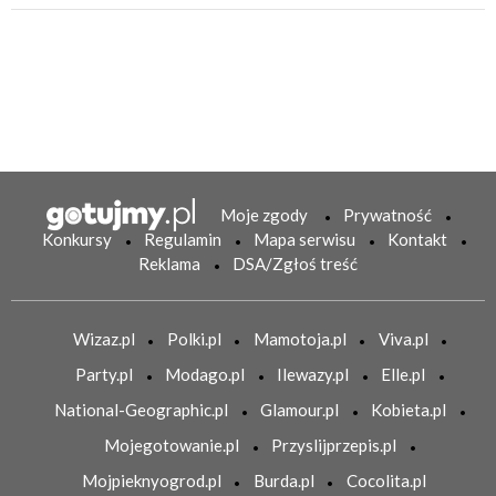
Moje zgody
Prywatność
Konkursy
Regulamin
Mapa serwisu
Kontakt
Reklama
DSA/Zgłoś treść
Wizaz.pl
Polki.pl
Mamotoja.pl
Viva.pl
Party.pl
Modago.pl
Ilewazy.pl
Elle.pl
National-Geographic.pl
Glamour.pl
Kobieta.pl
Mojegotowanie.pl
Przyslijprzepis.pl
Mojpieknyogrod.pl
Burda.pl
Cocolita.pl