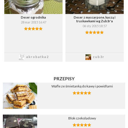
Deser ogrodnika
Deser z mascarpone, kaszą i
truskawkami wg Zub3r'a
28 mar 2015 16:47
06 sty 2015 18:57
Zapisz
Zapisz
akrobatka2
zub3r
PRZEPISY
Wafle ze śmietanką do kawy i powidłami
Blok czekoladowy