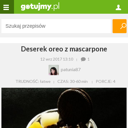
Deserek oreo z mascarpone
12 wrz 2017 13:10
1
patunia87
TRUDNOŚĆ: łatwe
CZAS:
30-60 min
PORCJE:
4