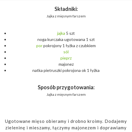
Składniki:
Jajka z mięsnym farszem
jajka
5 szt
noga kurczaka ugotowana 1 szt
por
pokrojony 1 łyżka z czubkiem
sól
pieprz
majonez
natka pietruszki pokrojona ok 1 łyżka
Sposób przygotowania:
Jajka z mięsnym farszem
Ugotowane mięso obieramy i drobno kroimy. Dodajemy
zieleninę i mieszamy, łączymy majonezem i doprawiamy