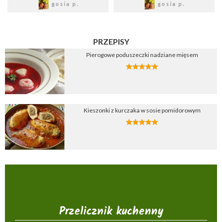
gosia p.
gosia p.
PRZEPISY
Pierogowe poduszeczki nadziane mięsem
Kieszonki z kurczaka w sosie pomidorowym
Przelicznik kuchenny