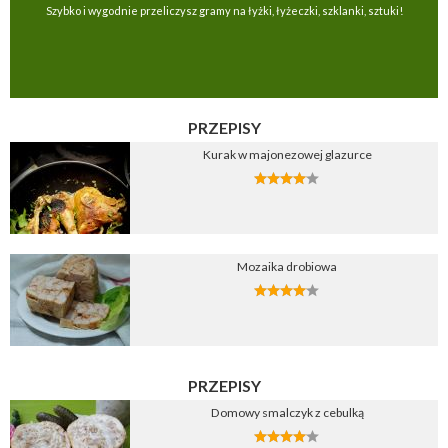
Szybko i wygodnie przeliczysz gramy na łyżki, łyżeczki, szklanki, sztuki!
PRZEPISY
Kurak w majonezowej glazurce
Mozaika drobiowa
PRZEPISY
Domowy smalczyk z cebulką