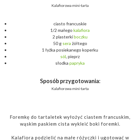
Kalafiorowa mini-tarta
ciasto francuskie
1/2 małego
kalafiora
2 plasterki
boczku
50 g
sera
żółtego
1 łyżka posiekanego koperku
sól
, pieprz
słodka
papryka
Sposób przygotowania:
Kalafiorowa mini-tarta
Foremkę do tartaletek wyłożyć ciastem francuskim,
wąskim paskiem cista wykleić boki foremki.
Kalafiora podzielić na małe różyczki i ugotować w