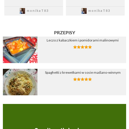
Zapisz
Zapisz
monikaT83
monikaT83
PRZEPISY
Leczo z kabaczkiem i pomidorami malinowymi
Spaghetti z krewetkami w sosie maślano-winnym