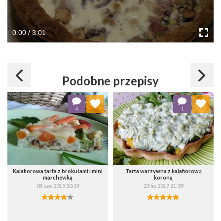
0:00 / 3:01
Podobne przepisy
Dodaj do ulubionych
Dodaj do ulubionych
4
1
Wybierz listę:
Wybierz listę:
Kalafiorowa tarta z brokułami i mini
Tarta warzywna z kalafiorową
marchewką
koroną
09 cze 2015 20:59
23 lip 2017 21:39