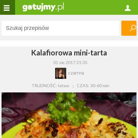
Kalafiorowa mini-tarta
01 sie 2017 21:35
czarrna
TRUDNOŚĆ: łatwe
CZAS:
30-60 min