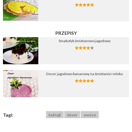
PRZEPISY
Smakołyk śmietanowo jagodowy
Deser jagodowo bananowy na śmietanie i mleku
Tagi:
koktajl
deser
owoce