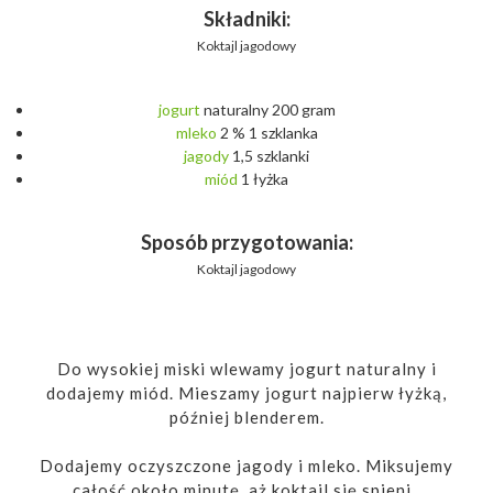
Składniki:
Koktajl jagodowy
jogurt
naturalny 200 gram
mleko
2 % 1 szklanka
jagody
1,5 szklanki
miód
1 łyżka
Sposób przygotowania:
Koktajl jagodowy
Do wysokiej miski wlewamy jogurt naturalny i
dodajemy miód. Mieszamy jogurt najpierw łyżką,
później blenderem.
Dodajemy oczyszczone jagody i mleko. Miksujemy
całość około minutę, aż koktajl się spieni.