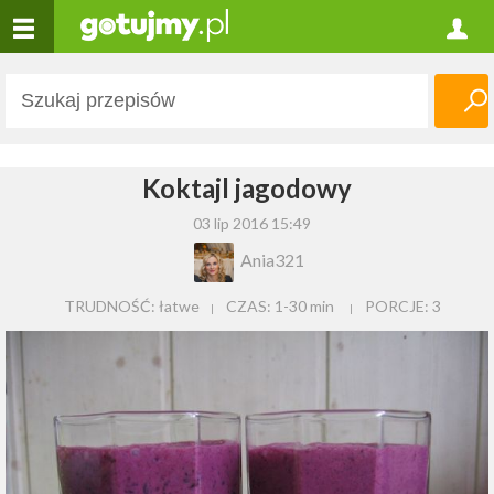
Koktajl jagodowy
03 lip 2016 15:49
Ania321
TRUDNOŚĆ: łatwe
CZAS:
1-30 min
PORCJE:
3