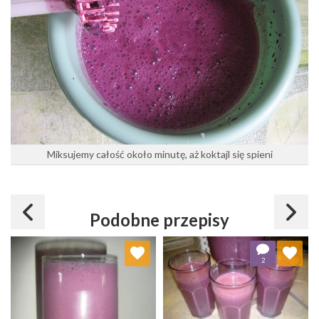
Miksujemy całość około minutę, aż koktajl się spieni
Podobne przepisy
Dodaj do ulubionych
Dodaj do ulubionych
2
Wybierz listę:
Wybierz listę: