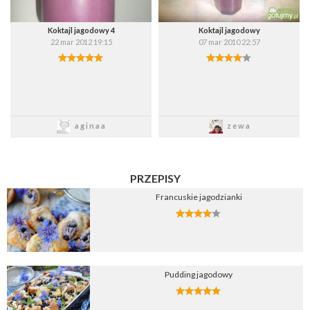
Koktajl jagodowy 4
Koktajl jagodowy
22 mar 2012 19:15
07 mar 2010 22:57
Zapisz
Zapisz
aginaa
zewa
PRZEPISY
Francuskie jagodzianki
Pudding jagodowy