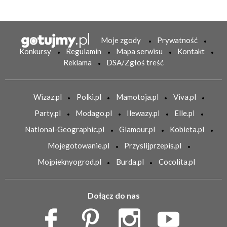
Moje zgody
Prywatność
Konkursy
Regulamin
Mapa serwisu
Kontakt
Reklama
DSA/Zgłoś treść
Wizaz.pl
Polki.pl
Mamotoja.pl
Viva.pl
Party.pl
Modago.pl
Ilewazy.pl
Elle.pl
National-Geographic.pl
Glamour.pl
Kobieta.pl
Mojegotowanie.pl
Przyslijprzepis.pl
Mojpieknyogrod.pl
Burda.pl
Cocolita.pl
Dołącz do nas