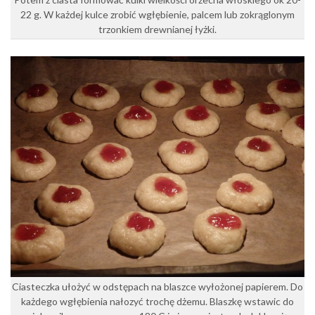
22 g. W każdej kulce zrobić wgłębienie, palcem lub zokrąglonym
trzonkiem drewnianej łyżki.
Ciasteczka ułożyć w odstępach na blaszce wyłożonej papierem. Do
każdego wgłębienia nałozyć trochę dżemu. Blaszkę wstawic do