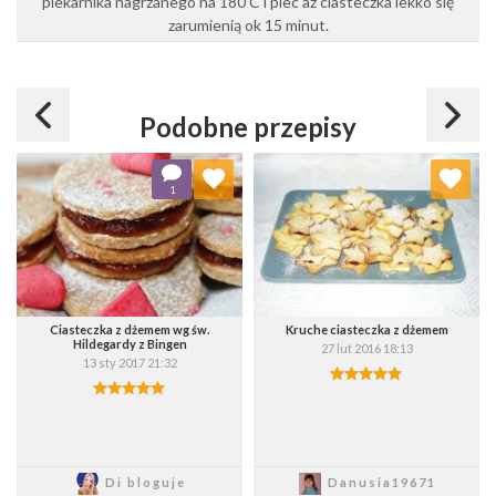
piekarnika nagrzanego na 180 C i piec az ciasteczka lekko się
zarumienią ok 15 minut.
Podobne przepisy
Dodaj do ulubionych
Dodaj do ulubionych
1
Wybierz listę:
Wybierz listę:
Ciasteczka z dżemem wg św.
Kruche ciasteczka z dżemem
Hildegardy z Bingen
27 lut 2016 18:13
13 sty 2017 21:32
Zapisz
Zapisz
Di bloguje
Danusia19671