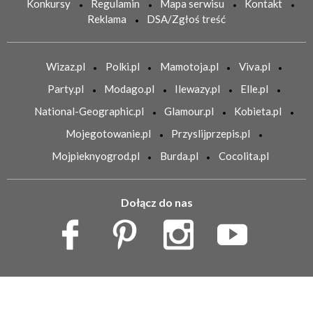
Konkursy
Regulamin
Mapa serwisu
Kontakt
Reklama
DSA/Zgłoś treść
Wizaz.pl
Polki.pl
Mamotoja.pl
Viva.pl
Party.pl
Modago.pl
Ilewazy.pl
Elle.pl
National-Geographic.pl
Glamour.pl
Kobieta.pl
Mojegotowanie.pl
Przyslijprzepis.pl
Mojpieknyogrod.pl
Burda.pl
Cocolita.pl
Dołącz do nas
Copyright Burda Media Polska Sp. z o.o.