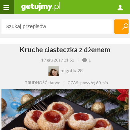
Kruche ciasteczka z dżemem
19 gru 2017 21:52
1
migotka28
TRUDNOŚĆ: łatwe
CZAS:
powyżej 60 min