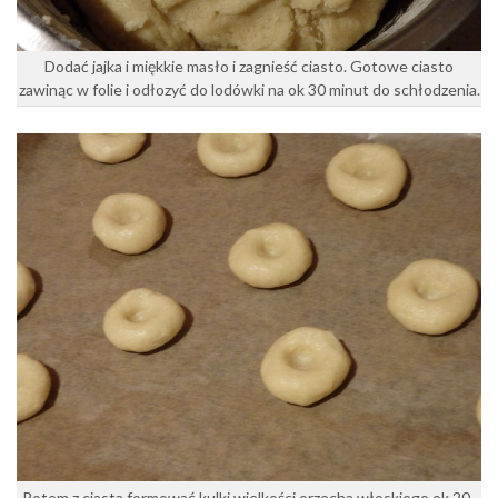
Dodać jajka i miękkie masło i zagnieść ciasto. Gotowe ciasto
zawinąc w folie i odłozyć do lodówki na ok 30 minut do schłodzenia.
Potem z ciasta formować kulki wielkości orzecha włoskiego ok 20-