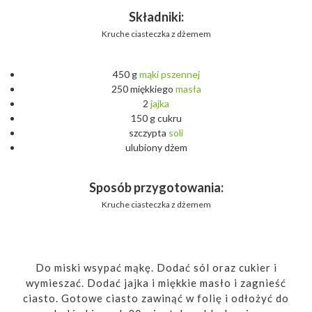
Składniki:
Kruche ciasteczka z dżemem
450 g
mąki
pszennej
250 miękkiego
masła
2
jajka
150 g cukru
szczypta
soli
ulubiony dżem
Sposób przygotowania:
Kruche ciasteczka z dżemem
Do miski wsypać mąkę. Dodać sól oraz cukier i
wymieszać. Dodać jajka i miękkie masło i zagnieść
ciasto. Gotowe ciasto zawinąć w folię i odłożyć do