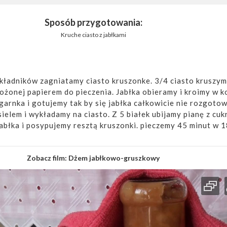
Sposób przygotowania:
Kruche ciasto z jabłkami
kładników zagniatamy ciasto kruszonke. 3/4 ciasto kruszym
ożonej papierem do pieczenia. Jabłka obieramy i kroimy w k
arnka i gotujemy tak by się jabłka całkowicie nie rozgotow
ielem i wykładamy na ciasto. Z 5 białek ubijamy pianę z cuk
błka i posypujemy resztą kruszonki. pieczemy 45 minut w 1
Zobacz film:
Dżem jabłkowo-gruszkowy