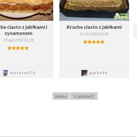
he ciasto z jabłkami i
Kruche ciasto z jabłkami
cynamonem
31 sie 2013 20:32
25 paź 2013 21:19
Zapisz
Zapisz
motorek70
gutka94
jabłka
"o jabłkach"