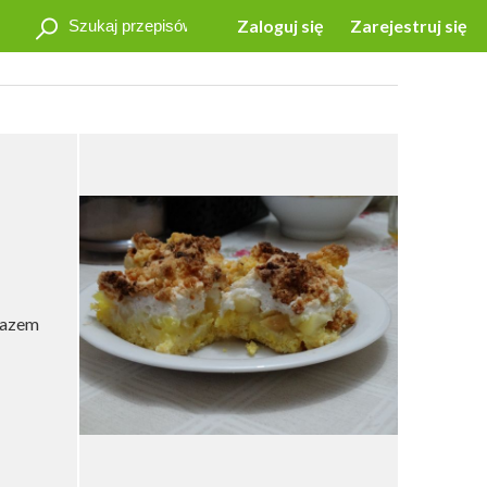
Zaloguj się
Zarejestruj się
arazem