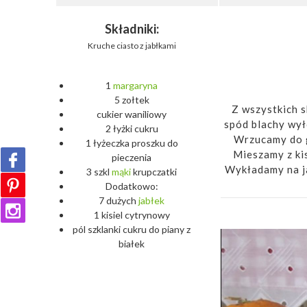
Składniki:
Kruche ciasto z jabłkami
1
margaryna
5 zołtek
Z wszystkich s
cukier waniliowy
spód blachy wył
2 łyżki cukru
Wrzucamy do g
1 łyżeczka proszku do
Mieszamy z kis
pieczenia
Wykładamy na ja
3 szkl
mąki
krupczatki
Dodatkowo:
7 dużych
jabłek
1 kisiel cytrynowy
pól szklanki cukru do piany z
białek