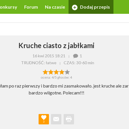
onkursy
Forum
Na czasie
Dodaj przepis
Kruche ciasto z jabłkami
16 kwi 2015 18:21
1
TRUDNOŚĆ: łatwe
CZAS:
30-60 min
ocena:
4
/5 głosów:
4
iłam po raz pierwszy i bardzo mi zasmakowało. jest kruche ale z
bardzo wilgotne. Polecam!!!
3