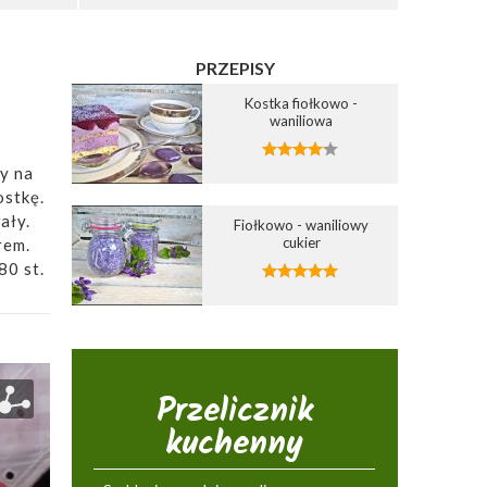
PRZEPISY
Kostka fiołkowo -
waniliowa
y na
ostkę.
ały.
Fiołkowo - waniliowy
cukier
rem.
80 st.
Przelicznik
kuchenny