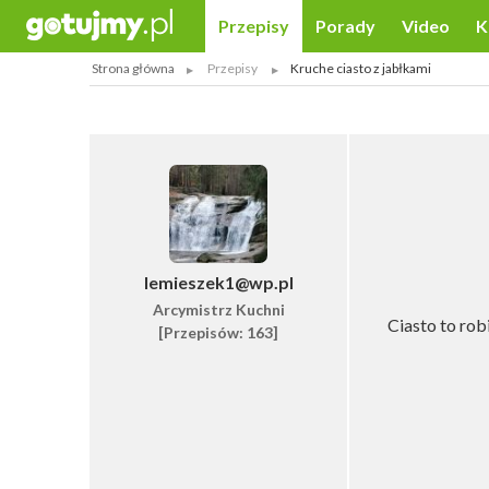
Przepisy
Porady
Video
K
Strona główna
Przepisy
Kruche ciasto z jabłkami
lemieszek1@wp.pl
Arcymistrz Kuchni
Ciasto to rob
[Przepisów: 163]