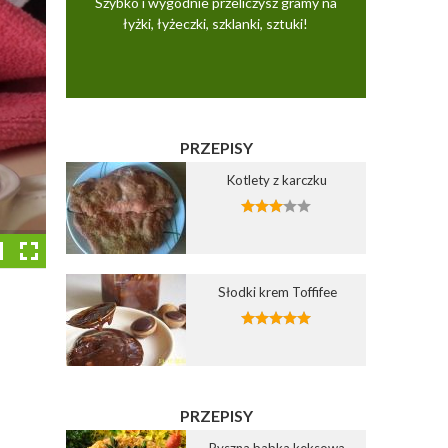
Szybko i wygodnie przeliczysz gramy na
łyżki, łyżeczki, szklanki, sztuki!
PRZEPISY
Kotlety z karczku
Słodki krem Toffifee
Dodaj do ulubionych
Dodaj do ulubionych
1
Wybierz listę:
Wybierz listę:
PRZEPISY
Pyszna babka keksowa