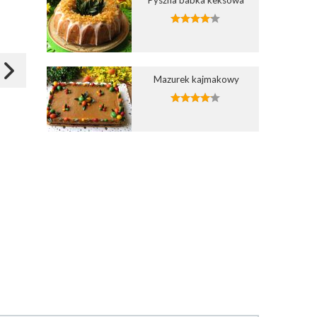
Kruche ciasto z jabłkami
Kruche ciasto z jabłkami
03 sty 2009 20:57
22 lis 2013 14:18
Mazurek kajmakowy
Zapisz
Zapisz
lora2
aga-25