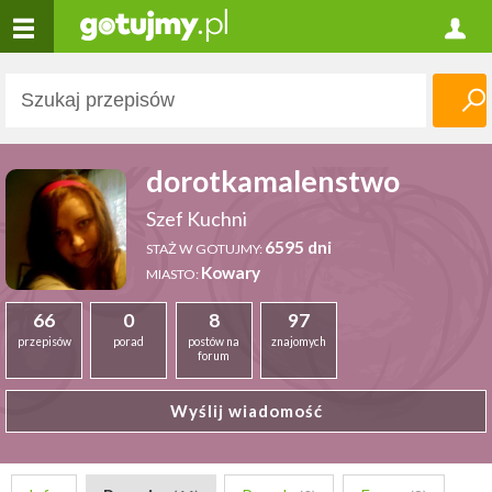
dorotkamalenstwo
Szef Kuchni
6595 dni
STAŻ W GOTUJMY:
Kowary
MIASTO:
66
0
8
97
przepisów
porad
postów na
znajomych
forum
Wyślij wiadomość