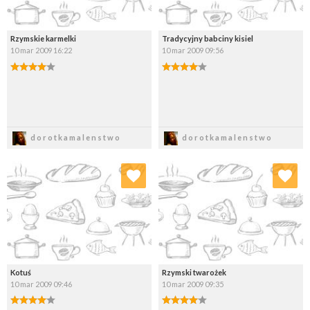
Rzymskie karmelki
Tradycyjny babciny kisiel
10 mar 2009 16:22
10 mar 2009 09:56
Zapisz
Zapisz
dorotkamalenstwo
dorotkamalenstwo
Dodaj do ulubionych
Dodaj do ulubionych
Wybierz listę:
Wybierz listę:
Kotuś
Rzymski twarożek
10 mar 2009 09:46
10 mar 2009 09:35