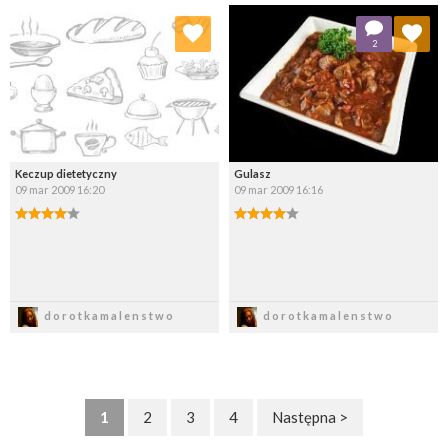
Dodaj do ulubionych
Dodaj do ulubionych
2
Wybierz listę:
Wybierz listę:
Keczup dietetyczny
Gulasz
09 mar 2009 16:20
09 mar 2009 16:16
Zapisz
Zapisz
dorotkamalenstwo
dorotkamalenstwo
1
2
3
4
Następna >