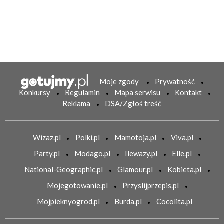
Moje zgody
Prywatność
Konkursy
Regulamin
Mapa serwisu
Kontakt
Reklama
DSA/Zgłoś treść
Wizaz.pl
Polki.pl
Mamotoja.pl
Viva.pl
Party.pl
Modago.pl
Ilewazy.pl
Elle.pl
National-Geographic.pl
Glamour.pl
Kobieta.pl
Mojegotowanie.pl
Przyslijprzepis.pl
Mojpieknyogrod.pl
Burda.pl
Cocolita.pl