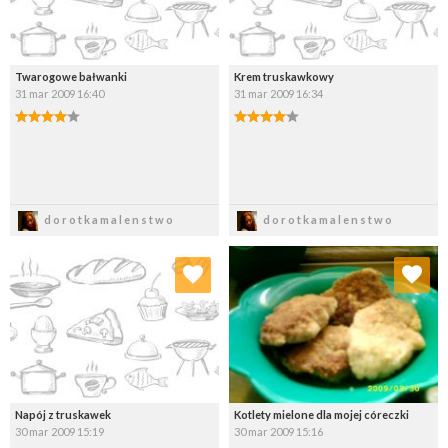
Twarogowe bałwanki
Krem truskawkowy
31 mar 2009 16:40
31 mar 2009 16:34
Zapisz
Zapisz
dorotkamalenstwo
dorotkamalenstwo
Dodaj do ulubionych
Dodaj do ulubionych
Wybierz listę:
Wybierz listę:
Napój z truskawek
Kotlety mielone dla mojej córeczki
30 mar 2009 15:19
30 mar 2009 15:16