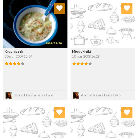
Dodaj do ulubionych
Dodaj do ulubionych
Wybierz listę:
Wybierz listę:
Krupniczek
Miodoklejki
30 mar 2009 15:07
10 mar 2009 16:29
Zapisz
Zapisz
dorotkamalenstwo
dorotkamalenstwo
Dodaj do ulubionych
Dodaj do ulubionych
Wybierz listę:
Wybierz listę: