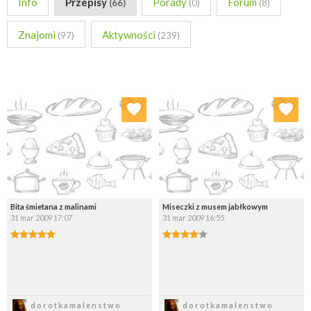
Info
Przepisy
Porady
Forum
(66)
(0)
(8)
Znajomi
Aktywności
(97)
(239)
Dodaj do ulubionych
Dodaj do ulubionych
Wybierz listę:
Wybierz listę:
Bita śmietana z malinami
Miseczki z musem jabłkowym
31 mar 2009 17:07
31 mar 2009 16:55
Zapisz
Zapisz
dorotkamalenstwo
dorotkamalenstwo