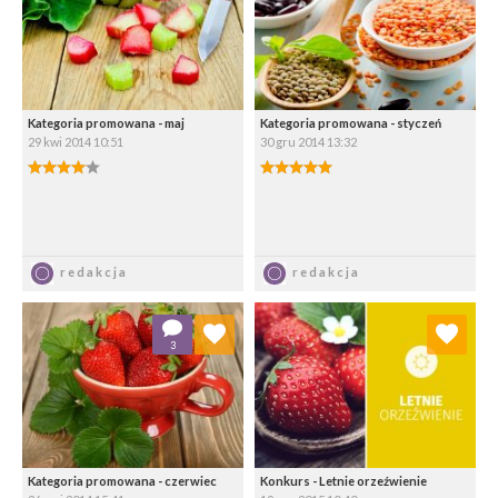
Kategoria promowana - maj
Kategoria promowana - styczeń
29 kwi 2014 10:51
30 gru 2014 13:32
4.00/5
5.00/5
Zapisz
Zapisz
redakcja
redakcja
Dodaj do ulubionych
Dodaj do ulubionych
3
Wybierz listę:
Wybierz listę:
Kategoria promowana - czerwiec
Konkurs - Letnie orzeźwienie