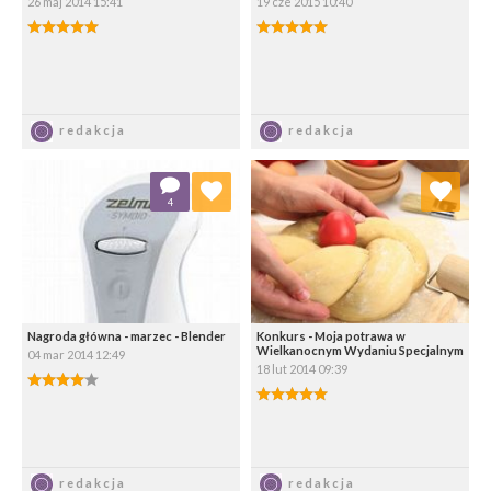
26 maj 2014 15:41
19 cze 2015 10:40
5.00/5
5.00/5
Zapisz
Zapisz
redakcja
redakcja
Dodaj do ulubionych
Dodaj do ulubionych
4
Wybierz listę:
Wybierz listę:
Nagroda główna - marzec - Blender
Konkurs - Moja potrawa w
Wielkanocnym Wydaniu Specjalnym
04 mar 2014 12:49
18 lut 2014 09:39
4.00/5
5.00/5
Zapisz
Zapisz
redakcja
redakcja