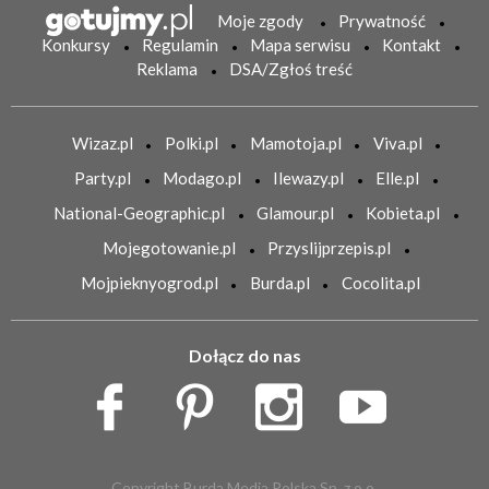
Moje zgody
Prywatność
Konkursy
Regulamin
Mapa serwisu
Kontakt
Reklama
DSA/Zgłoś treść
Wizaz.pl
Polki.pl
Mamotoja.pl
Viva.pl
Party.pl
Modago.pl
Ilewazy.pl
Elle.pl
National-Geographic.pl
Glamour.pl
Kobieta.pl
Mojegotowanie.pl
Przyslijprzepis.pl
Mojpieknyogrod.pl
Burda.pl
Cocolita.pl
Dołącz do nas
Copyright Burda Media Polska Sp. z o.o.