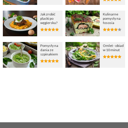
Jak zrobić
Kulinarne
placki po
pomysły na
węgiersku?
łososia
Pomysły na
Omlet - obiad
dania ze
w 10 minut
szpinakiem