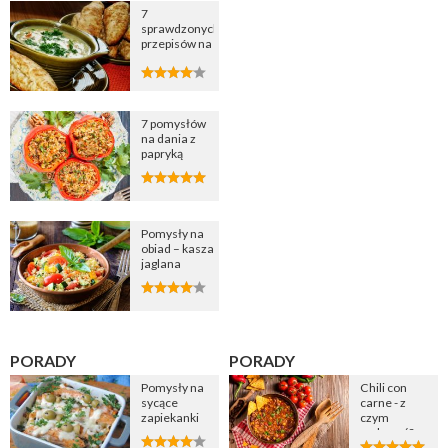
7
sprawdzonych
przepisów na
zupę
cebulową
7 pomysłów
na dania z
papryką
Pomysły na
obiad – kasza
jaglana
PORADY
PORADY
Pomysły na
Chili con
sycące
carne - z
zapiekanki
czym
podawać?