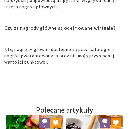
najszybciej odpowiedzą na pytanie, wygrywa jedną z
trzech nagród głównych.
Czy za nagrody główne są odejmowane wirtuale?
NIE
, nagrody główne dostępne są poza katalogiem
nagród gwarantowanych oraz nie mają przypisanej
wartości punktowej.
Polecane artykuły
Dodaj do ulubionych
Dodaj do ulubionych
2
10
Wybierz listę:
Wybierz listę: