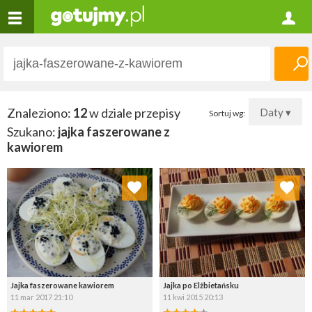
Znaleziono:
12
w dziale przepisy
Daty ▾
Sortuj wg:
Szukano:
jajka faszerowane z
kawiorem
Dodaj do ulubionych
Dodaj do ulubionych
Wybierz listę:
Wybierz listę:
Jajka faszerowane kawiorem
Jajka po Elżbietańsku
11 mar 2017 21:10
11 kwi 2015 20:13