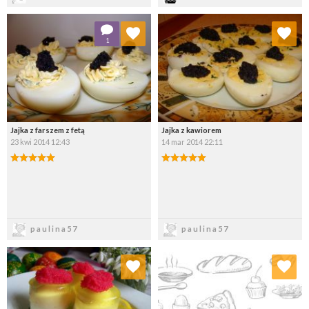
Dodaj do ulubionych
Dodaj do ulubionych
1
Wybierz listę:
Wybierz listę:
Jajka z farszem z fetą
Jajka z kawiorem
23 kwi 2014 12:43
14 mar 2014 22:11
Zapisz
Zapisz
paulina57
paulina57
Dodaj do ulubionych
Dodaj do ulubionych
Wybierz listę:
Wybierz listę: