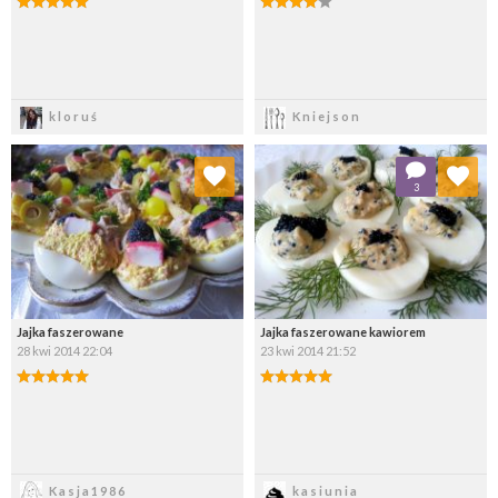
Zapisz
Zapisz
kloruś
Kniejson
Dodaj do ulubionych
Dodaj do ulubionych
3
Wybierz listę:
Wybierz listę:
Jajka faszerowane
Jajka faszerowane kawiorem
28 kwi 2014 22:04
23 kwi 2014 21:52
Zapisz
Zapisz
Kasja1986
kasiunia