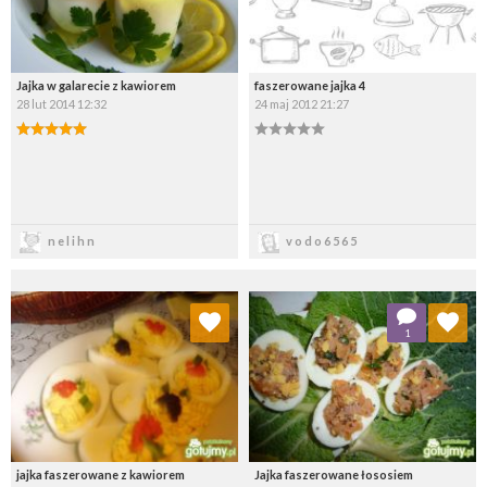
Jajka w galarecie z kawiorem
faszerowane jajka 4
28 lut 2014 12:32
24 maj 2012 21:27
Zapisz
Zapisz
nelihn
vodo6565
Dodaj do ulubionych
Dodaj do ulubionych
1
Wybierz listę:
Wybierz listę:
jajka faszerowane z kawiorem
Jajka faszerowane łososiem