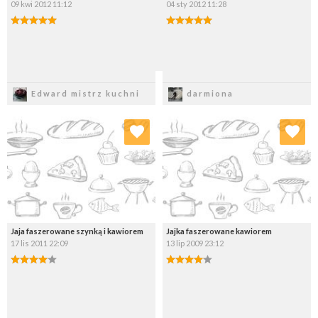
09 kwi 2012 11:12
04 sty 2012 11:28
Zapisz
Zapisz
Edward mistrz kuchni
darmiona
Dodaj do ulubionych
Dodaj do ulubionych
Wybierz listę:
Wybierz listę:
Jaja faszerowane szynką i kawiorem
Jajka faszerowane kawiorem
17 lis 2011 22:09
13 lip 2009 23:12