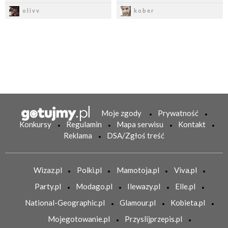
Zapisz
Zapisz
olivv
kober
Moje zgody
Prywatność
Konkursy
Regulamin
Mapa serwisu
Kontakt
Reklama
DSA/Zgłoś treść
Wizaz.pl
Polki.pl
Mamotoja.pl
Viva.pl
Party.pl
Modago.pl
Ilewazy.pl
Elle.pl
National-Geographic.pl
Glamour.pl
Kobieta.pl
Mojegotowanie.pl
Przyslijprzepis.pl