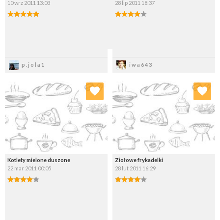
10 wrz 2011 13:03
28 lip 2011 18:37
Zapisz
Zapisz
p.jola1
iwa643
Dodaj do ulubionych
Dodaj do ulubionych
Wybierz listę:
Wybierz listę:
Kotlety mielone duszone
Ziołowe frykadelki
22 mar 2011 00:05
28 lut 2011 16:29