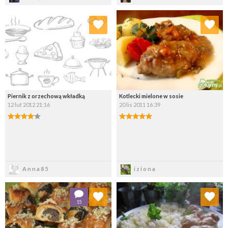
Dodaj do ulubionych
Dodaj do ulubionych
Wybierz listę:
Wybierz listę:
Piernik z orzechową wkładką
Kotlecki mielone w sosie
12 lut 2012 21:16
20 lis 2011 16:39
Zapisz
Zapisz
Anna85
iziona
Dodaj do ulubionych
Dodaj do ulubionych
15
Wybierz listę:
Wybierz listę: