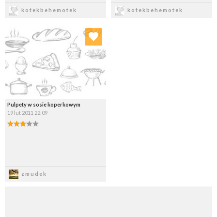
Zapisz
Zapisz
kotekbehemotek
kotekbehemotek
Dodaj do ulubionych
Wybierz listę:
Pulpety w sosie koperkowym
19 lut 2011 22:09
Zapisz
zmudek