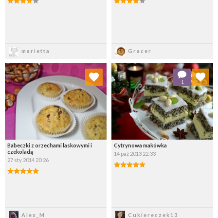
Zapisz
Zapisz
marietta
Gracer
Dodaj do ulubionych
Dodaj do ulubionych
1
Wybierz listę:
Wybierz listę:
Babeczki z orzechami laskowymi i
Cytrynowa makówka
czekoladą
14 paź 2013 22:33
27 sty 2014 20:26
Zapisz
Zapisz
Alex_M
Cukiereczek13