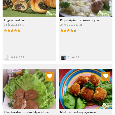
Rogale z makiem
Klopsiki pietruszkowe z ryżem
13 lis 2011 18:47
27 wrz 2011 17:28
Zapisz
Zapisz
misia14
p.jola1
Dodaj do ulubionych
Dodaj do ulubionych
Wybierz listę:
Wybierz listę:
Pikantne duszone kotlety mielone
Mielone z siekanym jajkiem