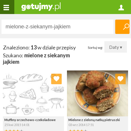
Znaleziono:
13
w dziale przepisy
Daty ▾
Sortuj wg:
Szukano:
mielone z siekanym
jajkiem
Dodaj do ulubionych
Dodaj do ulubionych
Wybierz listę:
Wybierz listę:
Muffiny orzechowo-czekoladowe
Mielone z zieloną natką pietruszki
25 kwi 2015 14:01
03 wrz 2014 17:51