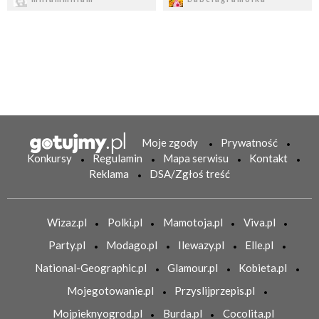
Moje zgody
Prywatność
Konkursy
Regulamin
Mapa serwisu
Kontakt
Reklama
DSA/Zgłoś treść
Wizaz.pl
Polki.pl
Mamotoja.pl
Viva.pl
Party.pl
Modago.pl
Ilewazy.pl
Elle.pl
National-Geographic.pl
Glamour.pl
Kobieta.pl
Mojegotowanie.pl
Przyslijprzepis.pl
Mojpieknyogrod.pl
Burda.pl
Cocolita.pl