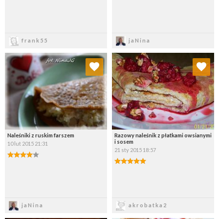
Zapisz
Zapisz
frank55
jaNina
Dodaj do ulubionych
Dodaj do ulubionych
Wybierz listę:
Wybierz listę:
Naleśniki z ruskim farszem
Razowy naleśnik z płatkami owsianymi
i sosem
10 lut 2015 21:31
21 sty 2015 18:57
Zapisz
Zapisz
jaNina
akrobatka2