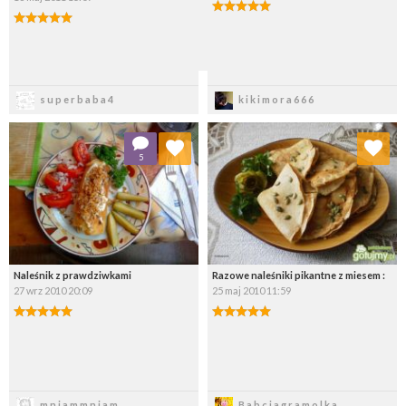
Zapisz
Zapisz
superbaba4
kikimora666
Dodaj do ulubionych
Dodaj do ulubionych
5
Wybierz listę:
Wybierz listę:
Naleśnik z prawdziwkami
Razowe naleśniki pikantne z miesem :
27 wrz 2010 20:09
25 maj 2010 11:59
Zapisz
Zapisz
mniammniam
Babciagramolka