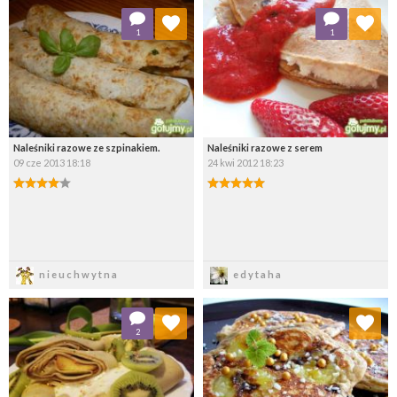
Dodaj do ulubionych
Dodaj do ulubionych
1
1
Wybierz listę:
Wybierz listę:
Naleśniki razowe ze szpinakiem.
Naleśniki razowe z serem
09 cze 2013 18:18
24 kwi 2012 18:23
Zapisz
Zapisz
nieuchwytna
edytaha
Dodaj do ulubionych
Dodaj do ulubionych
2
Wybierz listę:
Wybierz listę: