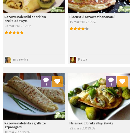
Razowe naleśniki z serkiem
Placuszki razowe z bananami
czekoladowym
19 mar 2012 19:36
25 mar 2012 19:02
Zapisz
Zapisz
msewka
Pyza
Dodaj do ulubionych
Dodaj do ulubionych
3
1
Wybierz listę:
Wybierz listę:
Razowe naleśniki z grilla ze
Naleśniki z brukselką i śliwką
szparagami
22 gru 2010 13:32
18 maj 2011 15:09