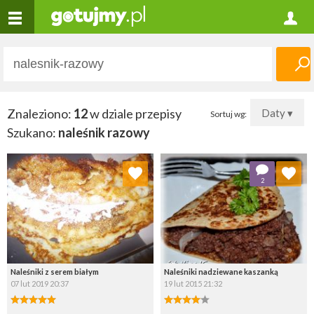
Znaleziono:
12
w dziale przepisy
Daty ▾
Sortuj wg:
Szukano:
naleśnik razowy
Dodaj do ulubionych
Dodaj do ulubionych
2
Wybierz listę:
Wybierz listę:
Naleśniki z serem białym
Naleśniki nadziewane kaszanką
07 lut 2019 20:37
19 lut 2015 21:32