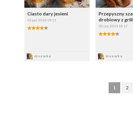
Ciasto dary jesieni
Przepyszny sza
drobiowy z gril
03 paź 2014 19:11
02 cze 2014 18:17
Zapisz
Zapi
msewka
msewka
1
2