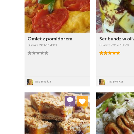
Wybierz listę:
W
Omlet z pomidorem
Ser bundz w oliw
08 wrz 2016 14:01
08 wrz 2016 13:29
Zapisz
Zapi
msewka
msewka
Dodaj do ulubionych
Dodaj do
3
Wybierz listę:
W