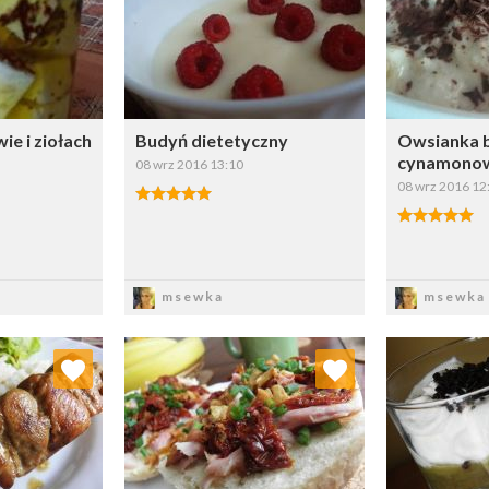
ybierz listę:
Wybierz listę:
ie i ziołach
Budyń dietetyczny
Owsianka 
cynamono
08 wrz 2016 13:10
08 wrz 2016 12
sz
Zapisz
Z
msewka
msewka
 ulubionych
Dodaj do ulubionych
Doda
ybierz listę:
Wybierz listę: