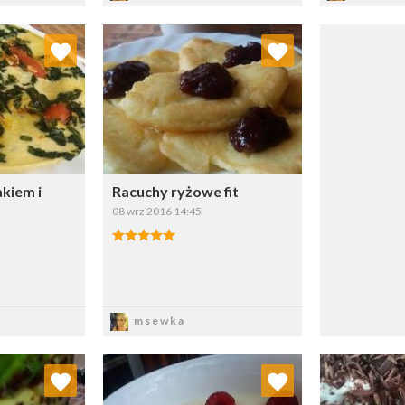
 ulubionych
Dodaj do ulubionych
ybierz listę:
Wybierz listę:
kiem i
Racuchy ryżowe fit
08 wrz 2016 14:45
sz
Zapisz
msewka
 ulubionych
Dodaj do ulubionych
Doda