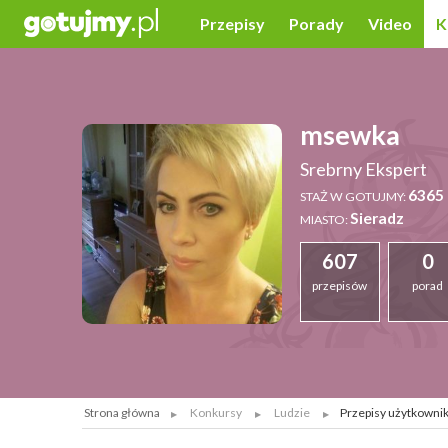
Przepisy
Porady
Video
K
msewka
Srebrny Ekspert
6365 
STAŻ W GOTUJMY:
Sieradz
MIASTO:
607
0
przepisów
porad
Strona główna
Konkursy
Ludzie
Przepisy użytkowni