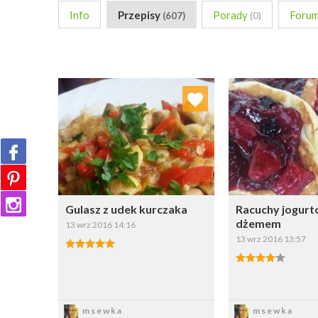
Info
Przepisy
Porady
Foru
(607)
(0)
Dodaj do ulubionych
Dodaj do
Wybierz listę:
W
Gulasz z udek kurczaka
Racuchy jogurt
dżemem
13 wrz 2016 14:16
13 wrz 2016 13:57
Zapisz
Zapi
msewka
msewka