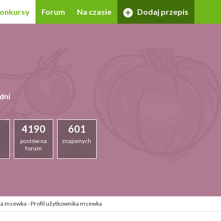
onkursy
Forum
Na czasie
Dodaj przepis
dni
4190
601
postów na
znajomych
forum
ka msewka - Profil użytkownika msewka