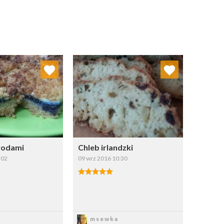
j do ulubionych
Dodaj do ulubionych
Wybierz listę:
Wybierz listę:
agodami
Chleb irlandzki
:02
09 wrz 2016 10:30
apisz
Zapisz
msewka