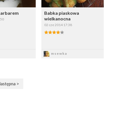
barbarem
Babka piaskowa
wielkanocna
:50
02 cze 2014 17:38
apisz
Zapisz
msewka
astępna >