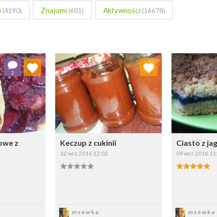
m
Znajomi
Aktywności
(4190)
(601)
(16678)
 ulubionych
Dodaj do ulubionych
Doda
2
ybierz listę:
Wybierz listę:
owe z
Keczup z cukinii
Ciasto z j
12 wrz 2016 12:02
09 wrz 2016 11
sz
Zapisz
Z
msewka
msewka