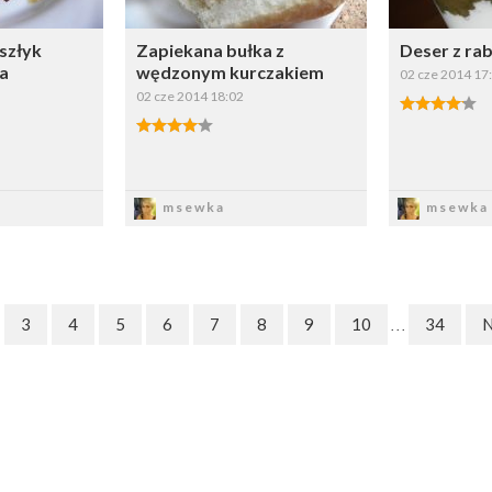
szłyk
Zapiekana bułka z
Deser z ra
la
wędzonym kurczakiem
02 cze 2014 17
02 cze 2014 18:02
sz
Zapisz
Z
msewka
msewka
3
4
5
6
7
8
9
10
34
N
. . .