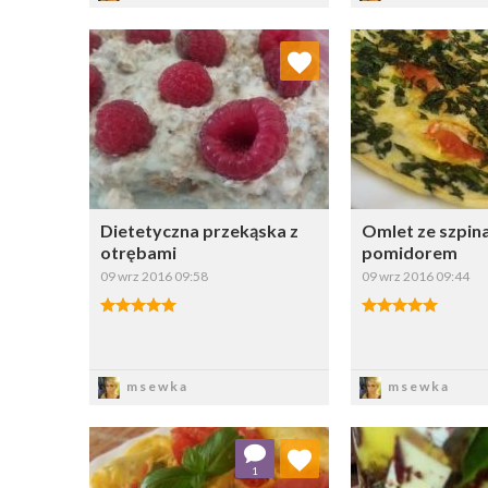
Dodaj do ulubionych
Dodaj do
Wybierz listę:
W
Dietetyczna przekąska z
Omlet ze szpina
otrębami
pomidorem
09 wrz 2016 09:58
09 wrz 2016 09:44
Zapisz
Zapi
msewka
msewka
Dodaj do ulubionych
Dodaj do
1