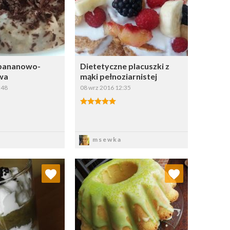
Wybierz listę:
Wybierz listę:
bananowo-
Dietetyczne placuszki z
wa
mąki pełnoziarnistej
:48
08 wrz 2016 12:35
apisz
Zapisz
msewka
j do ulubionych
Dodaj do ulubionych
Wybierz listę:
Wybierz listę: