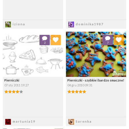
Zapisz
Zapisz
iziona
dominika1987
Dodaj do ulubionych
Dodaj do ulubionych
2
7
Wybierz listę:
Wybierz listę:
Pierniczki
Pierniczki - szybkie i bardzo smaczne!
07 sty 2011 19:27
04 gru 2010 09:31
Zapisz
Zapisz
martunia19
Sarenka