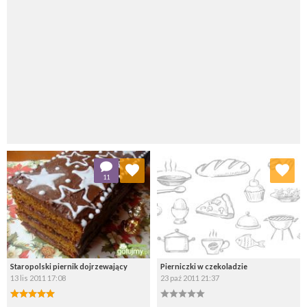
Dodaj do ulubionych
Dodaj do ulubionych
11
Wybierz listę:
Wybierz listę:
Staropolski piernik dojrzewający
Pierniczki w czekoladzie
13 lis 2011 17:08
23 paź 2011 21:37