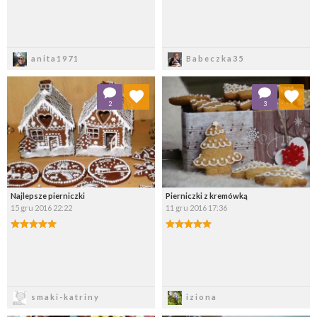
Zapisz
Zapisz
anita1971
Babeczka35
Dodaj do ulubionych
Dodaj do ulubionych
2
3
Wybierz listę:
Wybierz listę:
Najlepsze pierniczki
Pierniczki z kremówką
15 gru 2016 22:22
11 gru 2016 17:36
Zapisz
Zapisz
smaki-katriny
iziona