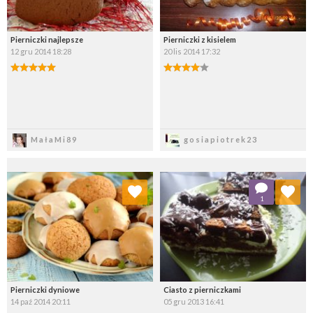
Pierniczki najlepsze
Pierniczki z kisielem
12 gru 2014 18:28
20 lis 2014 17:32
Zapisz
Zapisz
MałaMi89
gosiapiotrek23
Dodaj do ulubionych
Dodaj do ulubionych
1
Wybierz listę:
Wybierz listę:
Pierniczki dyniowe
Ciasto z pierniczkami
14 paź 2014 20:11
05 gru 2013 16:41