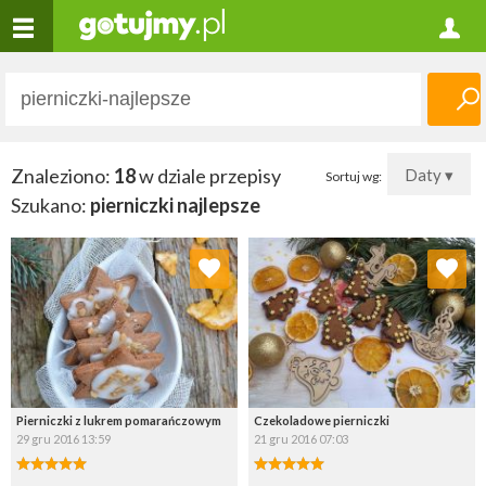
Znaleziono:
18
w dziale przepisy
Daty ▾
Sortuj wg:
Szukano:
pierniczki najlepsze
Dodaj do ulubionych
Dodaj do ulubionych
Wybierz listę:
Wybierz listę:
Pierniczki z lukrem pomarańczowym
Czekoladowe pierniczki
29 gru 2016 13:59
21 gru 2016 07:03