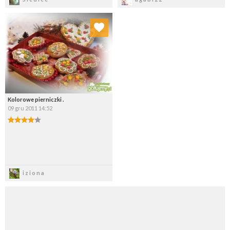
Dodaj do ulubionych
Wybierz listę:
Kolorowe pierniczki .
09 gru 2011 14:52
Zapisz
iziona