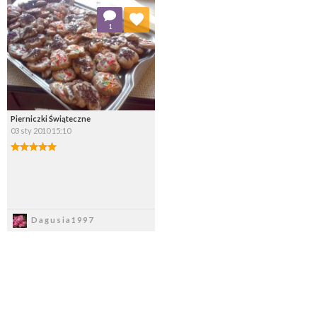
Dodaj do ulubionych
1
Wybierz listę:
Pierniczki Świąteczne
03 sty 2010 15:10
Zapisz
Dagusia1997