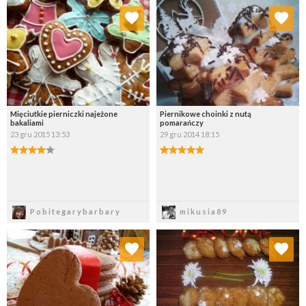
Dodaj do ulubionych
Dodaj do ulubionych
Wybierz listę:
Wybierz listę:
Mięciutkie pierniczki najeżone
Piernikowe choinki z nutą
bakaliami
pomarańczy
23 gru 2015 13:53
29 gru 2014 18:15
Zapisz
Zapisz
Pobitegarybarbary
mikusia89
Dodaj do ulubionych
Dodaj do ulubionych
Wybierz listę:
Wybierz listę: