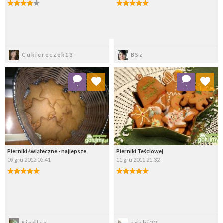
Zapisz
Zapisz
Cukiereczek13
BSz
Dodaj do ulubionych
Dodaj do ulubionych
1
1
Wybierz listę:
Wybierz listę:
Pierniki świąteczne - najlepsze
Pierniki Teściowej
09 gru 2012 05:41
11 gru 2011 21:32
Zapisz
Zapisz
Siedlce
agabi22