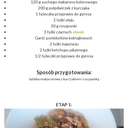
120 g suchego makaronu kolorowego
200 g polędwiczek z kurczaka
1 łyżeczka przyprawy do gyrosa
2 łyżki oleju
30 g roszponki
3 łyżki czarnych
oliwek
Garść pomidorków koktajlowych
2 łyżki majonezu
2 łyżki ketchupu pikatnego
1/2 łyżeczki przyprawy do gyrosa
Sposób przygotowania:
Sałatka makaronowa z kurczakiem i roszponką
ETAP 1: