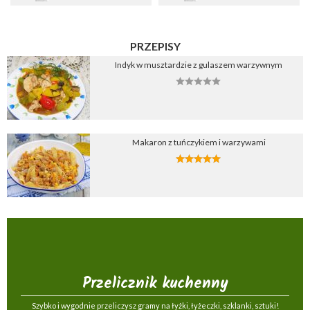
PRZEPISY
Indyk w musztardzie z gulaszem warzywnym
Makaron z tuńczykiem i warzywami
Przelicznik kuchenny
Szybko i wygodnie przeliczysz gramy na łyżki, łyżeczki, szklanki, sztuki!