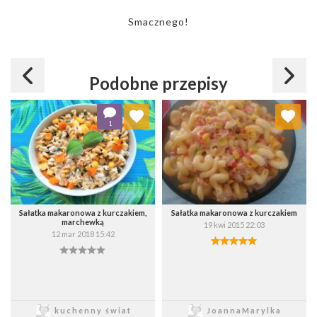
Smacznego!
Podobne przepisy
Dodaj do ulubionych
Dodaj do ulubionych
1
Wybierz listę:
Wybierz listę:
Sałatka makaronowa z kurczakiem,
Sałatka makaronowa z kurczakiem
marchewką
19 kwi 2015 22:03
12 mar 2018 15:42
Zapisz
Zapisz
kuchenny świat
JoannaMarylka