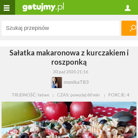
Sałatka makaronowa z kurczakiem i
roszponką
30 paź 2020 21:16
monikaT83
TRUDNOŚĆ: łatwe
CZAS:
powyżej 60 min
PORCJE:
4