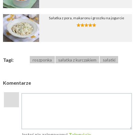
Sałatka z pora, makaronu i groszku na jogurcie
Tagi:
roszponka
sałatka z kurczakiem
sałatki
Komentarze
Jesteś nie zalogowany!
Zaloguj się