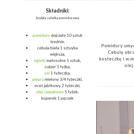
Składniki:
Szybka sałatka pomidorowa
pomidory
dojrzałe 10 sztuk
średnie,
Pomidory umyć,
cebula biała 1 sztuyka
Cebulę obr
większa,
kosteczkę i w m
ogórki
małosolne 5 sztuk,
olej
cukier 1 łyżka,
sól
1 łyżeczka,
pieprz
mielony 3/4 łyżeczki,
ocet jabłkowy 2 łyżeczki,
olej
rzepakowy
5 łyżek,
koperek 1 pęczek