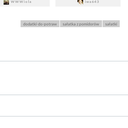
WWWiola
iwa643
dodatki-do-potraw
sałatka z pomidorów
sałatki