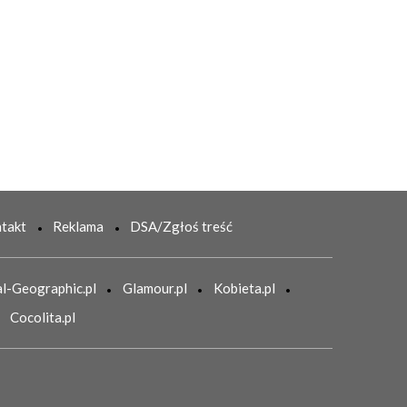
takt
Reklama
DSA/Zgłoś treść
l-Geographic.pl
Glamour.pl
Kobieta.pl
Cocolita.pl