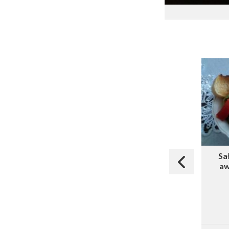
Sa
aw