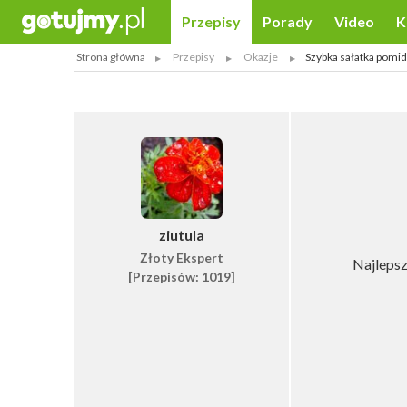
Przepisy
Porady
Video
K
Strona główna
Przepisy
Okazje
Szybka sałatka pomi
ziutula
Złoty Ekspert
Najlepsz
[Przepisów: 1019]