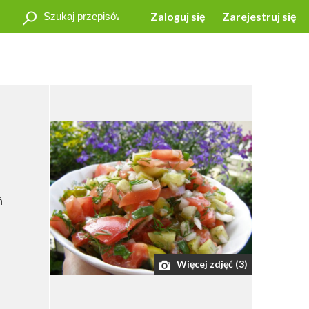
Zaloguj się
Zarejestruj się
ń
Więcej zdjęć (3)