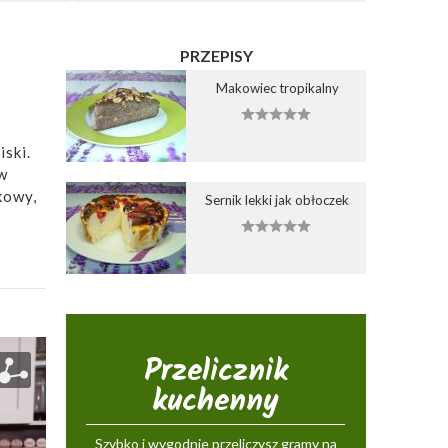
PRZEPISY
Makowiec tropikalny
iski.
w
kowy,
Sernik lekki jak obłoczek
Przelicznik
kuchenny
Szybko i wygodnie przeliczysz gramy na