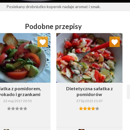
Posiekany drobniutko koperek nadaje aromat i smak.
Podobne przepisy
Dodaj do ulubionych
Dodaj do ulubionych
Wybierz listę:
Wybierz listę:
łatka z pomidorem,
Dietetyczna sałatka z
okado i grzankami
pomidorów
22 maj 2017 20:55
27 lip 2015 21:07
Zapisz
Zapisz