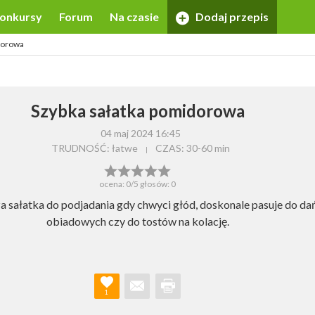
onkursy
Forum
Na czasie
Dodaj przepis
dorowa
Szybka sałatka pomidorowa
04 maj 2024 16:45
TRUDNOŚĆ: łatwe
CZAS:
30-60 min
ocena:
0
/5 głosów:
0
a sałatka do podjadania gdy chwyci głód, doskonale pasuje do da
obiadowych czy do tostów na kolację.
1