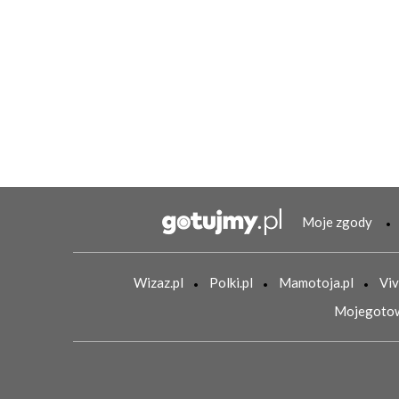
Moje zgody
Wizaz.pl
Polki.pl
Mamotoja.pl
Viv
Mojegotow