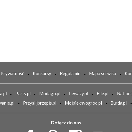
Prywatność
Konkursy
Regulamin
Mapa serwisu
Kon
a.pl
Party.pl
Modago.pl
Ilewazy.pl
Elle.pl
Nationa
anie.pl
Przyslijprzepis.pl
Mojpieknyogrod.pl
Burda.pl
Dołącz do nas