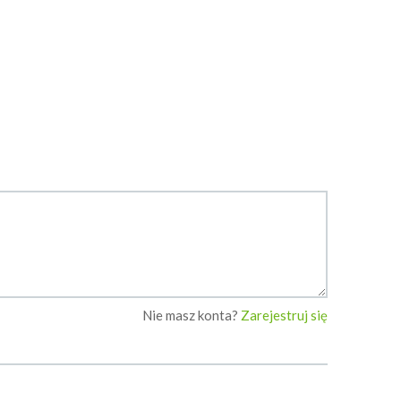
Ania321
gosiapiotrek23
Nie masz konta?
Zarejestruj się