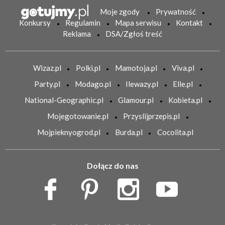
Moje zgody
Prywatność
Konkursy
Regulamin
Mapa serwisu
Kontakt
Reklama
DSA/Zgłoś treść
Wizaz.pl
Polki.pl
Mamotoja.pl
Viva.pl
Party.pl
Modago.pl
Ilewazy.pl
Elle.pl
National-Geographic.pl
Glamour.pl
Kobieta.pl
Mojegotowanie.pl
Przyslijprzepis.pl
Mojpieknyogrod.pl
Burda.pl
Cocolita.pl
Dołącz do nas