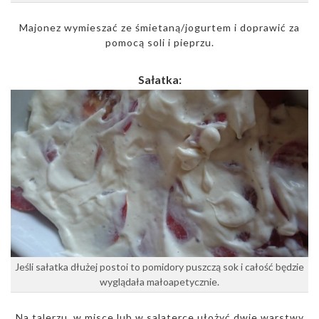
Majonez wymieszać ze śmietaną/jogurtem i doprawić za
pomocą soli i pieprzu.
Sałatka:
Jeśli sałatka dłużej postoi to pomidory puszczą sok i całość będzie
wyglądała małoapetycznie.
Na talerzu, w misce lub w salaterce ułożyć dwie warstwy