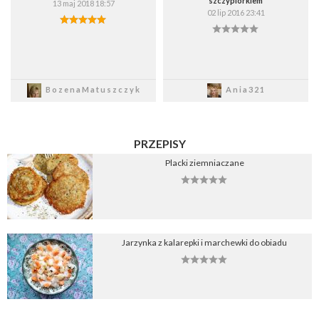
szczypiorkiem
13 maj 2018 18:57
02 lip 2016 23:41
Zapisz
Zapisz
BozenaMatuszczyk
Ania321
PRZEPISY
Placki ziemniaczane
Jarzynka z kalarepki i marchewki do obiadu