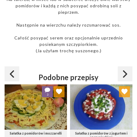
pomidorów i każdą z nich posypać odrobiną soli z
pieprzem.
Następnie na wierzchu należy rozsmarować sos.
Całość posypać serem oraz opcjonalnie uprzednio
posiekanym szczypiorkiem.
(Ja użyłam trochę suszonego.)
Podobne przepisy
Dodaj do ulubionych
Dodaj do ulubionych
3
Wybierz listę:
Wybierz listę:
Sałatka z pomidorów i mozzarelli
Sałatka z pomidorów z jogurtem i