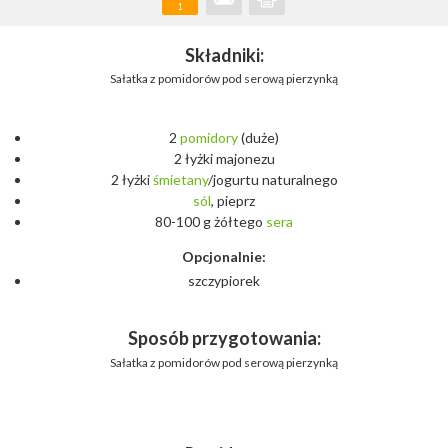
1
Składniki:
Sałatka z pomidorów pod serową pierzynką
2
pomidory
(duże)
2 łyżki majonezu
2 łyżki
śmietany
/jogurtu naturalnego
sól
, pieprz
80-100 g żółtego
sera
Opcjonalnie:
szczypiorek
Sposób przygotowania:
Sałatka z pomidorów pod serową pierzynką