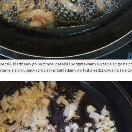
eczki, kładziemy go na zimnej patelni i podgrzewamy wytapiając go na c
tanie się chrupiący i złocisty przekładamy go łyżką cedzakową na talerzy