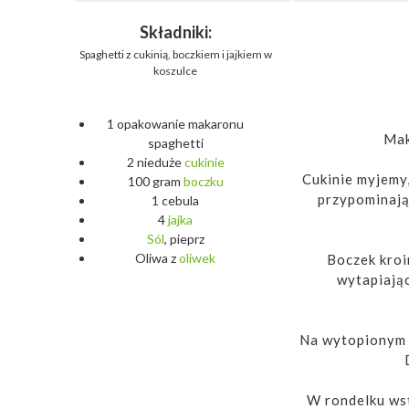
Składniki:
Spaghetti z cukinią, boczkiem i jajkiem w
koszulce
1 opakowanie makaronu
Mak
spaghetti
2 nieduże
cukinie
Cukinie myjemy
100 gram
boczku
przypominając
1 cebula
4
jajka
Sól
, pieprz
Oliwa z
oliwek
Boczek kroi
wytapiając
Na wytopionym t
W rondelku ws