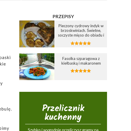
PRZEPISY
Pieczony cydrowy indyk w
brzoskwiniach. Świetne,
soczyste mięso do obiadu i
na kanapki
paski
Fasolka szparagowa z
kiełbaską i makaronem
kie
my
Przelicznik
ebulę.
kuchenny
bimy
Szybko i wygodnie przeliczysz gramy na