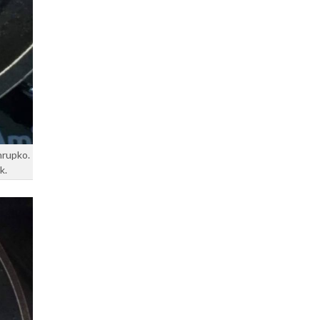
hrupko.
k.