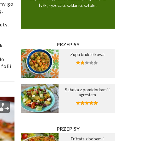
amy go
łyżki, łyżeczki, szklanki, sztuki!
ę.
uty.
 –
PRZEPISY
k.
Zupa brukselkowa
do
folii
Sałatka z pomidorkami i
agrestem
PRZEPISY
Frittata z bobem i