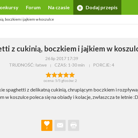
onkursy
Forum
Na czasie
Dodaj przepis
nią, boczkiem i jajkiem w koszulce
tti z cukinią, boczkiem i jajkiem w koszul
26 lip 2017 17:39
TRUDNOŚĆ: łatwe
CZAS:
1-30 min
PORCJE:
4
ocena:
5
/5 głosów:
2
kie spaghetti z delikatną cukinią, chrupiącym boczkiem i rozpływ
iem w koszulce poleca się na obiady i kolacje, zwłaszcza te letnie :
2