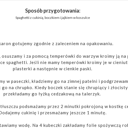
Sposób przygotowania:
Spaghetti z cukinią, boczkiem i jajkiem w koszulce
aron gotujemy zgodnie z zaleceniem na opakowaniu.
, osuszamy i za pomocą temperówki do warzyw kroimy ją na 
e spaghetti. Jeśli nie mamy temperówki kroimy je w cieniut
plasterki a następnie w cienkie paski.
my w paseczki, kładziemy go na zimnej patelni i podgrzewa
 go na chrupko. Kiedy boczek stanie się chrupiący i złocisty
przekładamy go łyżką cedzakową na talerzyk.
łuszczu podsmażamy przez 2 minutki pokrojoną w kostkę c
Dodajemy cukinię i przesmażamy jeszcze 1 minutę.
tawiamy wodę. Na 4 kubeczki zakładamy folie spożywczą ro