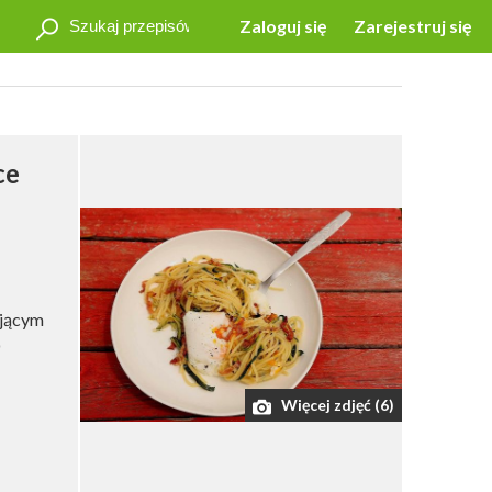
Zaloguj się
Zarejestruj się
ce
ającym
D
Więcej zdjęć (6)