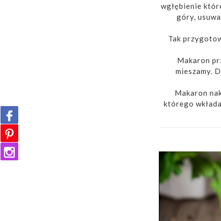
wgłębienie któr
góry, usuwa
Tak przygotow
Makaron prz
mieszamy. D
Makaron nakł
którego wkładam