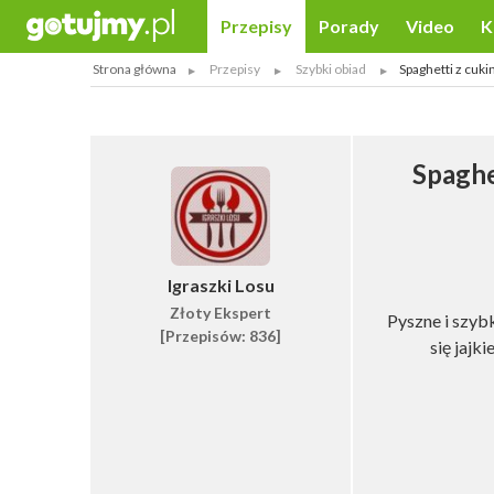
Przepisy
Porady
Video
K
Strona główna
Przepisy
Szybki obiad
Spaghetti z cuki
Spaghe
Igraszki Losu
Złoty Ekspert
Pyszne i szyb
[Przepisów: 836]
się jajk