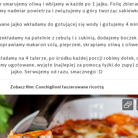
e smarujemy oliwą i wbijamy w każde po 1 jajku. Folię zbier
my nadmiar powietrza i związujemy u góry tworząc sakiewk
ane jajko wkładamy do gotującej się wody i gotujemy 4 min
ekładamy na patelnie z cebulą i c cukinią, dodajemy boczek
oprawiamy makaron solą, pieprzem, skrapiamy oliwą z oliwe
adamy na 4 talerze, po środku każdej porcji robimy dołek, 
y ugotowane, wyjęte (najlepiej za pomocą łyżki do zupy) z 
jajko. Serwujemy od razu, smacznego :D
Zobacz film:
Conchiglioni faszerowane ricottą