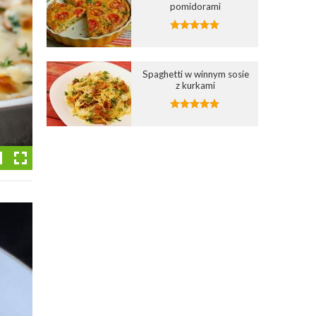
pomidorami
Spaghetti w winnym sosie
z kurkami