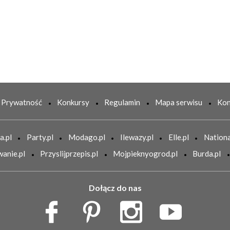
Prywatność
Konkursy
Regulamin
Mapa serwisu
Kon
a.pl
Party.pl
Modago.pl
Ilewazy.pl
Elle.pl
Nationa
anie.pl
Przyslijprzepis.pl
Mojpieknyogrod.pl
Burda.pl
Dołącz do nas