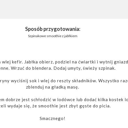
Sposób przygotowania:
Szpinakowe smoothie z jabłkiem
wlej kefir. Jabłka obierz, podziel na ćwiartki i wytnij gniaz
enne. Wrzuć do blendera. Dodaj umyty, świeży szpinak.
ryny wyciśnij sok i wlej do reszty składników. Wszystko ra
zblenduj na gładką masę.
m dobrze jest schłodzić w lodówce lub dodać kilka kostek l
żeli wydaje się, że smoothie jest zbyt gęste do picia.
Smacznego!