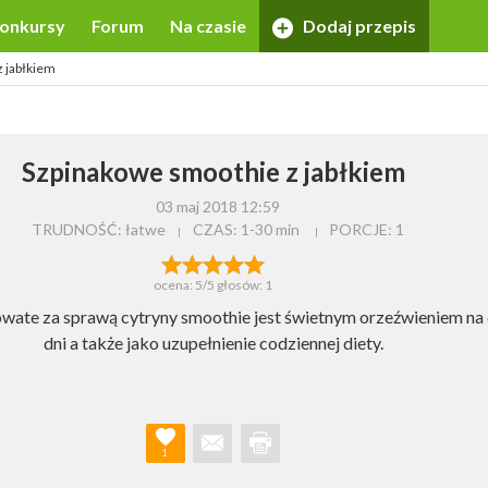
onkursy
Forum
Na czasie
Dodaj przepis
 jabłkiem
Szpinakowe smoothie z jabłkiem
03 maj 2018 12:59
TRUDNOŚĆ: łatwe
CZAS:
1-30 min
PORCJE:
1
ocena:
5
/5 głosów:
1
ate za sprawą cytryny smoothie jest świetnym orzeźwieniem na 
dni a także jako uzupełnienie codziennej diety.
1