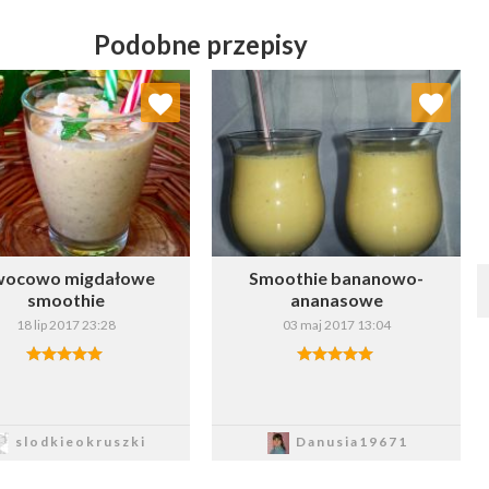
Podobne przepisy
Dodaj do ulubionych
Dodaj do ulubionych
Wybierz listę:
Wybierz listę:
ocowo migdałowe
Smoothie bananowo-
smoothie
ananasowe
18 lip 2017 23:28
03 maj 2017 13:04
Zapisz
Zapisz
slodkieokruszki
Danusia19671