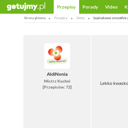
Przepisy
Porady
Video
K
Strona główna
Przepisy
Diety
Szpinakowe smoothie z
AldiNonia
Mistrz Kuchni
Lekko kwaskow
[Przepisów: 72]