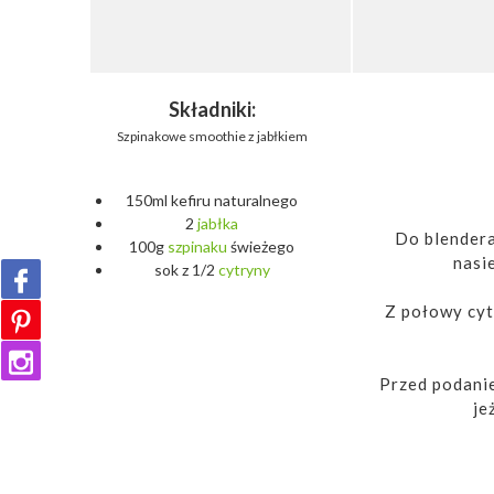
Składniki:
Szpinakowe smoothie z jabłkiem
150ml kefiru naturalnego
2
jabłka
Do blendera 
100g
szpinaku
świeżego
nasi
sok z 1/2
cytryny
Z połowy cyt
Przed podanie
je