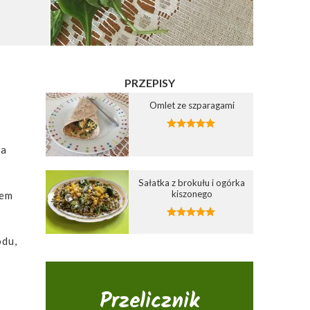
PRZEPISY
Omlet ze szparagami
da
Sałatka z brokułu i ogórka
kiszonego
zem
odu,
Przelicznik