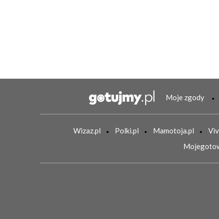
Moje zgody
Wizaz.pl
Polki.pl
Mamotoja.pl
Viv
Mojegotow