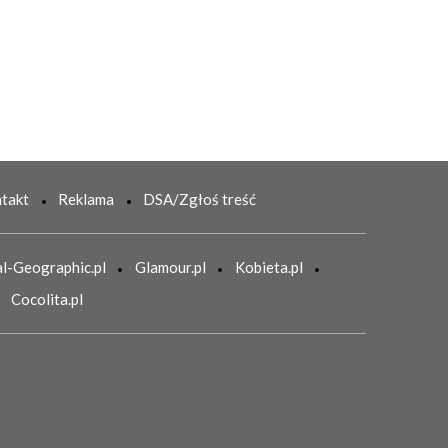
takt
Reklama
DSA/Zgłoś treść
l-Geographic.pl
Glamour.pl
Kobieta.pl
Cocolita.pl