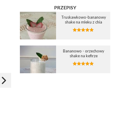
PRZEPISY
Truskawkowo-bananowy
shake na mleku z chia
Dodaj do ulubionych
Dodaj do ulubionych
Wybierz listę:
Wybierz listę:
Bananowo - orzechowy
shake na kefirze
Smoothie owocowe
Smoothie z jarmużem i
pietruszką
24 lut 2017 13:48
14 cze 2015 15:18
Zapisz
Zapisz
zewa
alaaa