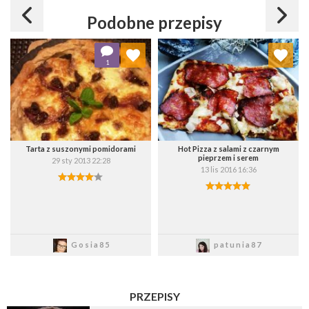
Podobne przepisy
Dodaj do ulubionych
Dodaj do ulubionych
1
Wybierz listę:
Wybierz listę:
Tarta z suszonymi pomidorami
Hot Pizza z salami z czarnym
pieprzem i serem
29 sty 2013 22:28
13 lis 2016 16:36
Zapisz
Zapisz
Gosia85
patunia87
PRZEPISY