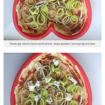
Smaruję ciasto koncentratem, doprawiam i posypuję porem.