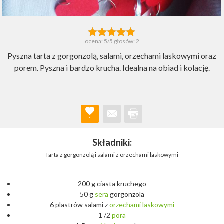
ocena:
5
/5 głosów:
2
Pyszna tarta z gorgonzolą, salami, orzechami laskowymi oraz
porem. Pyszna i bardzo krucha. Idealna na obiad i kolację.
1
Składniki:
Tarta z gorgonzolą i salami z orzechami laskowymi
200 g ciasta kruchego
50 g
sera
gorgonzola
6 plastrów salami z
orzechami
laskowymi
1 /2
pora