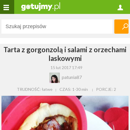
Tarta z gorgonzolą i salami z orzechami
laskowymi
15 lut 2017 17:49
patunia87
TRUDNOŚĆ: łatwe
CZAS:
1-30 min
PORCJE:
2