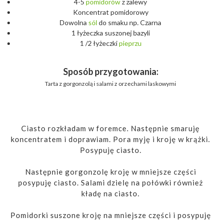
4-5
pomidorów
z zalewy
Koncentrat pomidorowy
Dowolna
sól
do smaku np. Czarna
1 łyżeczka suszonej bazyli
1 /2 łyżeczki
pieprzu
Sposób przygotowania:
Tarta z gorgonzolą i salami z orzechami laskowymi
Ciasto rozkładam w foremce. Następnie smaruję
koncentratem i doprawiam. Pora myję i kroję w krążki.
Posypuję ciasto.
Następnie gorgonzolę kroję w mniejsze części
posypuję ciasto. Salami dzielę na połówki również
kładę na ciasto.
Pomidorki suszone kroję na mniejsze części i posypuję