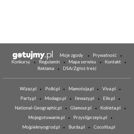
Moje zgody
Prywatność
Konkursy
Regulamin
Mapa serwisu
Kontakt
Reklama
DSA/Zgłoś treść
Wizaz.pl
Polki.pl
Mamotoja.pl
Viva.pl
Party.pl
Modago.pl
Ilewazy.pl
Elle.pl
National-Geographic.pl
Glamour.pl
Kobieta.pl
Mojegotowanie.pl
Przyslijprzepis.pl
Mojpieknyogrod.pl
Burda.pl
Cocolita.pl