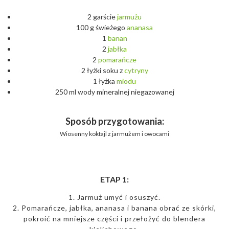
2 garście
jarmużu
100 g świeżego
ananasa
1
banan
2
jabłka
2
pomarańcze
2 łyżki soku z
cytryny
1 łyżka
miodu
250 ml wody mineralnej niegazowanej
Sposób przygotowania:
Wiosenny koktajl z jarmużem i owocami
ETAP 1:
1. Jarmuż umyć i osuszyć.
2. Pomarańcze, jabłka, ananasa i banana obrać ze skórki,
pokroić na mniejsze części i przełożyć do blendera