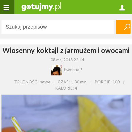
Wiosenny koktajl z jarmużem i owocami
08 maj 2018 22:44
EwelinaP
TRUDNOŚĆ: łatwe
CZAS:
1-30 min
PORCJE:
100
KALORIE:
4