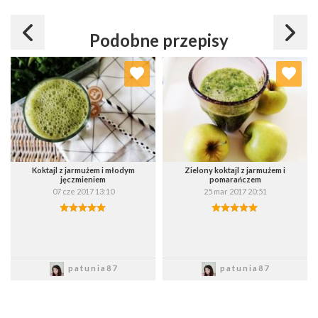
Podobne przepisy
Dodaj do ulubionych
Dodaj do ulubionych
Wybierz listę:
Wybierz listę:
Koktajl z jarmużem i młodym
Zielony koktajl z jarmużem i
jęczmieniem
pomarańczem
07 cze 2017 13:10
25 mar 2017 20:51
Zapisz
Zapisz
patunia87
patunia87