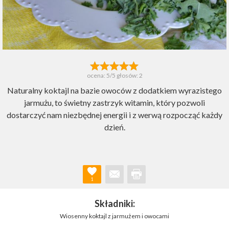
ocena:
5
/5 głosów:
2
Naturalny koktajl na bazie owoców z dodatkiem wyrazistego
jarmużu, to świetny zastrzyk witamin, który pozwoli
dostarczyć nam niezbędnej energii i z werwą rozpocząć każdy
dzień.
1
Składniki:
Wiosenny koktajl z jarmużem i owocami