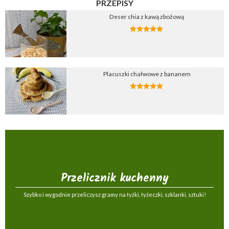
PRZEPISY
Deser chia z kawą zbożową
Placuszki chałwowe z bananem
Przelicznik kuchenny
Szybko i wygodnie przeliczysz gramy na łyżki, łyżeczki, szklanki, sztuki!