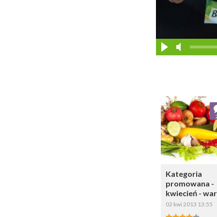
Dodaj do ul
Wybi
Kategoria
promowana -
kwiecień - wa
02 kwi 2013 13:55
4.00/5