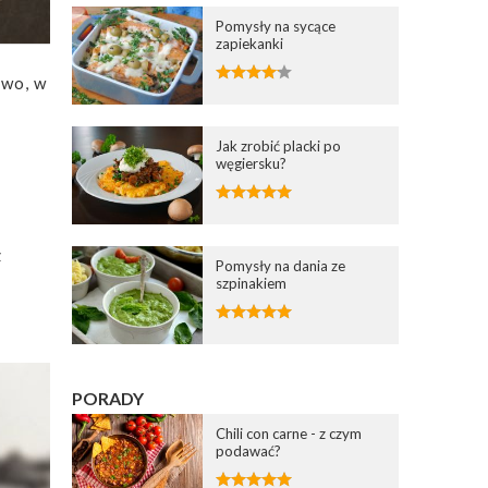
Pomysły na sycące
zapiekanki
ywo, w
Jak zrobić placki po
węgiersku?
z
Pomysły na dania ze
szpinakiem
PORADY
Chili con carne - z czym
podawać?