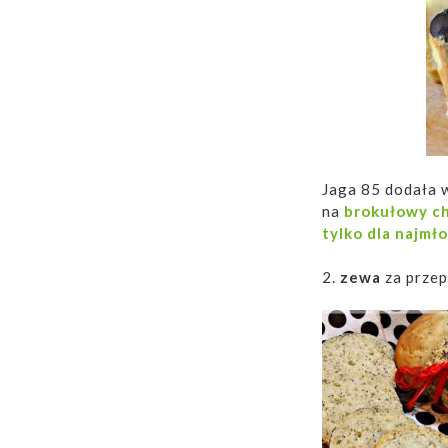
Jaga 85 dodała w
na
brokułowy c
tylko dla najmł
2.
zewa
za przep