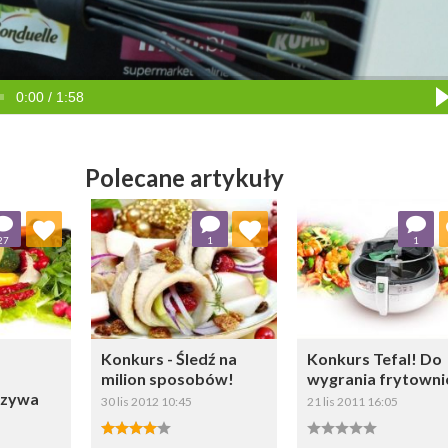
0:00 / 1:58
Polecane artykuły
ubionych
Dodaj do ulubionych
Dodaj do ulubio
27
1
1
erz listę:
Wybierz listę:
Wybierz li
Konkurs - Śledź na
Konkurs Tefal! Do
milion sposobów!
wygrania frytowni
rzywa
30 lis 2012 10:45
21 lis 2011 16:05
4.00/5
0.00/5