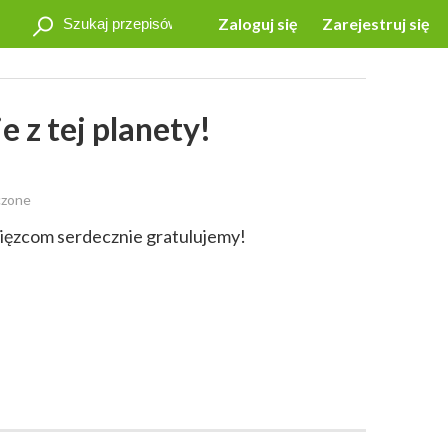
Zaloguj się
Zarejestruj się
 z tej planety!
czone
cięzcom serdecznie gratulujemy!