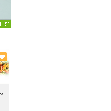
nych
stę:
ca