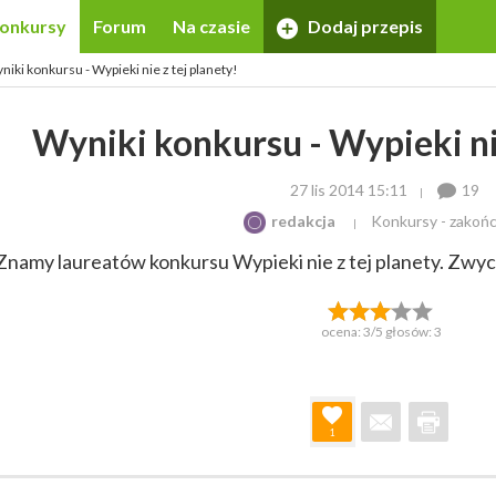
onkursy
Forum
Na czasie
Dodaj przepis
niki konkursu - Wypieki nie z tej planety!
Wyniki konkursu - Wypieki nie
27 lis 2014 15:11
19
redakcja
Konkursy - zakoń
Znamy laureatów konkursu Wypieki nie z tej planety. Zwy
ocena:
3
/5 głosów:
3
1