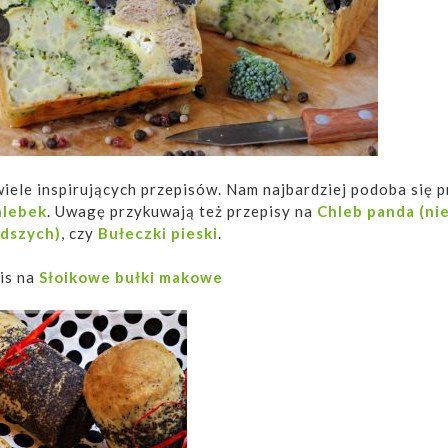
iele inspirujących przepisów. Nam najbardziej podoba się p
hlebek
. Uwagę przykuwają też przepisy na
Chleb panda (ni
odszych)
, czy
Bułeczki pieski
.
is na
Słoikowe bułki makowe