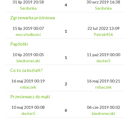
31 lip 2019 20:58
30 wrz 2019 16:38
4
Sardynka
Sardynka
Zgrzewarka próżniowa
15 lip 2019 00:07
22 lut 2022 13:09
1
mocsłodkości
Patryk456
Papilotki
10 lip 2019 00:05
11 paź 2019 00:00
1
biedroneczki
skuter5
Co to za kształt?
16 maj 2019 00:19
16 maj 2019 00:21
2
robaczek
robaczek
Przesiewacz do mąki
10 maj 2019 00:08
06 cze 2019 00:02
6
skuter5
biedroneczki