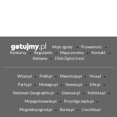
Moje zgody
Prywatność
Konkursy
Regulamin
Mapa serwisu
Kontakt
Reklama
DSA/Zgłoś treść
Wizaz.pl
Polki.pl
Mamotoja.pl
Viva.pl
Party.pl
Modago.pl
Ilewazy.pl
Elle.pl
National-Geographic.pl
Glamour.pl
Kobieta.pl
Mojegotowanie.pl
Przyslijprzepis.pl
Mojpieknyogrod.pl
Burda.pl
Cocolita.pl