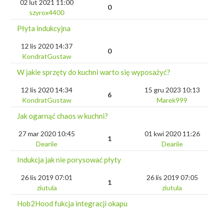
02 lut 2021 11:00
0
szyrox4400
Płyta indukcyjna
12 lis 2020 14:37
0
KondratGustaw
W jakie sprzęty do kuchni warto się wyposażyć?
12 lis 2020 14:34
15 gru 2023 10:13
6
KondratGustaw
Marek999
Jak ogarnąć chaos w kuchni?
27 mar 2020 10:45
01 kwi 2020 11:26
1
Deariie
Deariie
Indukcja jak nie porysować płyty
26 lis 2019 07:01
26 lis 2019 07:05
1
ziutula
ziutula
Hob2Hood fukcja integracji okapu