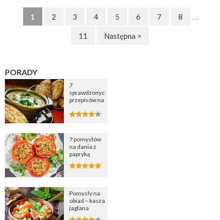
1
2
3
4
5
6
7
8
. . .
11
Następna >
PORADY
7
sprawdzonych
przepisów na
zupę
cebulową
7 pomysłów
na dania z
papryką
Pomysły na
obiad – kasza
jaglana