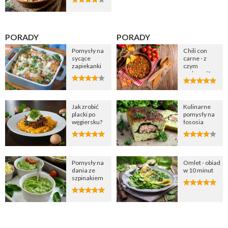
PORADY
PORADY
Pomysły na
Chili con
sycące
carne - z
zapiekanki
czym
podawać?
Jak zrobić
Kulinarne
placki po
pomysły na
węgiersku?
łososia
Pomysły na
Omlet - obiad
dania ze
w 10 minut
szpinakiem