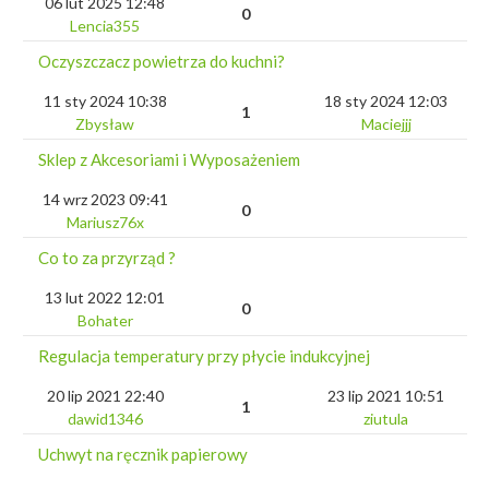
06 lut 2025 12:48
0
Lencia355
Oczyszczacz powietrza do kuchni?
11 sty 2024 10:38
18 sty 2024 12:03
1
Zbysław
Maciejjj
Sklep z Akcesoriami i Wyposażeniem
14 wrz 2023 09:41
0
Mariusz76x
Co to za przyrząd ?
13 lut 2022 12:01
0
Bohater
Regulacja temperatury przy płycie indukcyjnej
20 lip 2021 22:40
23 lip 2021 10:51
1
dawid1346
ziutula
Uchwyt na ręcznik papierowy