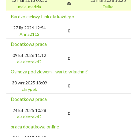
12 mar 2013 05:50
25 mar 2026 10:25
85
mala-madzia
Dulka
Bardzo ciekwy Link dla każdego
27 lip 2026 12:54
0
Anna2112
Dodatkowa praca
09 lut 2026 11:12
0
elazientek42
Osmoza pod zlewem - warto w kuchni?
30 wrz 2025 13:09
0
chrypek
Dodatkowa praca
24 lut 2025 10:28
0
elazientek42
praca dodatkowa online