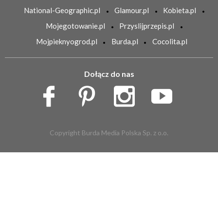
National-Geographic.pl
Glamour.pl
Kobieta.pl
Mojegotowanie.pl
Przyslijprzepis.pl
Mojpieknyogrod.pl
Burda.pl
Cocolita.pl
Dołącz do nas
Copyright Burda Media Polska Sp. z o.o.