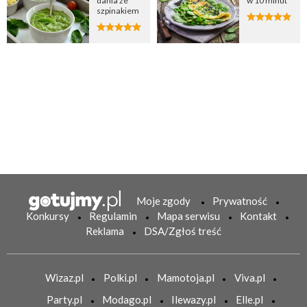
dania ze
w 10 minut
szpinakiem
Moje zgody
Prywatność
Konkursy
Regulamin
Mapa serwisu
Kontakt
Reklama
DSA/Zgłoś treść
Wizaz.pl
Polki.pl
Mamotoja.pl
Viva.pl
Party.pl
Modago.pl
Ilewazy.pl
Elle.pl