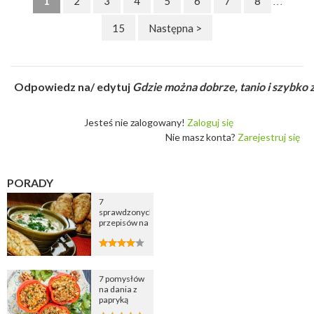
1
2
3
4
5
6
7
8
. . .
15
Następna >
Odpowiedz na/ edytuj
Gdzie można dobrze, tanio i szybko
Jesteś nie zalogowany!
Zaloguj się
Nie masz konta?
Zarejestruj się
PORADY
7
sprawdzonych
przepisów na
zupę
cebulową
7 pomysłów
na dania z
papryką