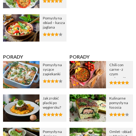
Pomysły na
obiad – kasza
jaglana
PORADY
PORADY
Pomysły na
Chili con
sycące
carne - z
zapiekanki
czym
podawać?
Jak zrobić
Kulinarne
placki po
pomysły na
węgiersku?
łososia
Pomysły na
Omlet - obiad