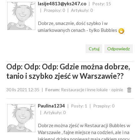
lasije4813@yks247.co
Posty: 15
Przepisy: 0
Artykuły: 0
Dobrze, smacznie, dość szybko i w
umiarkowanych cenach - tylko Bubbles
Cytuj
Odpowiedz
Odp: Odp: Odp: Gdzie można dobrze,
tanio i szybko zjeść w Warszawie??
30 lis 2021 12:35
Forum:
Restauracje i inne lokale - opinie
Paulina1234
Posty: 1
Przepisy: 0
Artykuły: 0
Dobrze można zjeść w Restauracji Bubbles w
Warszawie , fajne miejsce na codzień, ale i na
jakiegoś drinka ponieważ maja całkiem spory