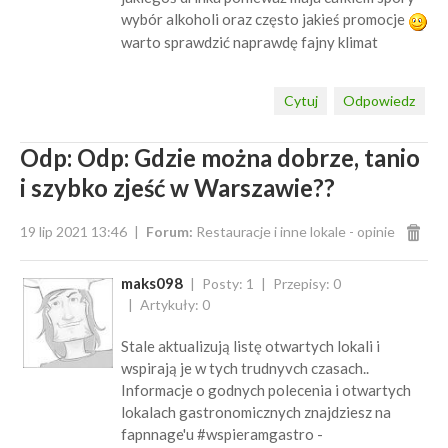
wybór alkoholi oraz często jakieś promocje
warto sprawdzić naprawdę fajny klimat
Cytuj
Odpowiedz
Odp: Odp: Gdzie można dobrze, tanio
i szybko zjeść w Warszawie??
19 lip 2021 13:46
Forum:
Restauracje i inne lokale - opinie
maks098
Posty: 1
Przepisy: 0
Artykuły: 0
Stale aktualizują listę otwartych lokali i
wspirają je w tych trudnyvch czasach..
Informacje o godnych polecenia i otwartych
lokalach gastronomicznych znajdziesz na
fapnnage'u #wspieramgastro -