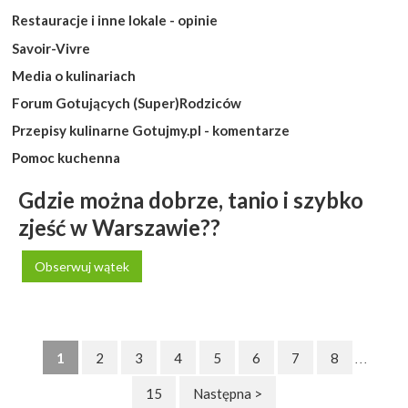
Restauracje i inne lokale - opinie
Savoir-Vivre
Media o kulinariach
Forum Gotujących (Super)Rodziców
Przepisy kulinarne Gotujmy.pl - komentarze
Pomoc kuchenna
Gdzie można dobrze, tanio i szybko
zjeść w Warszawie??
Obserwuj wątek
1
2
3
4
5
6
7
8
. . .
15
Następna >