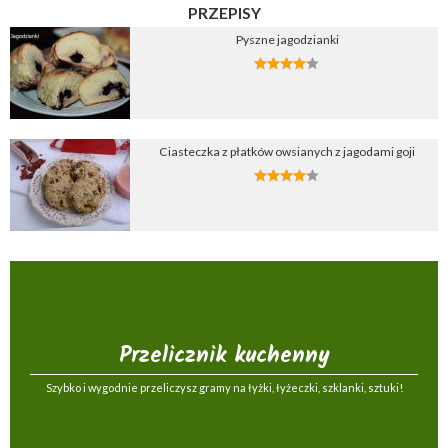
PRZEPISY
Pyszne jagodzianki
Ciasteczka z płatków owsianych z jagodami goji
Przelicznik kuchenny
Szybko i wygodnie przeliczysz gramy na łyżki, łyżeczki, szklanki, sztuki!