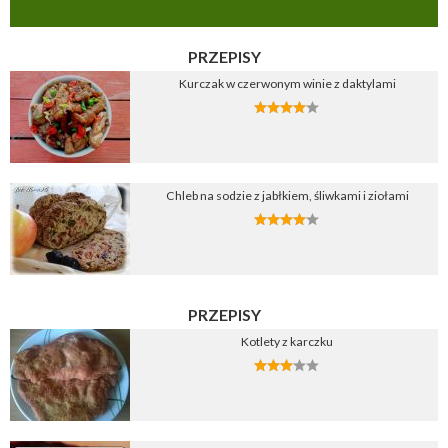
PRZEPISY
Kurczak w czerwonym winie z daktylami
Chleb na sodzie z jabłkiem, śliwkami i ziołami
PRZEPISY
Kotlety z karczku