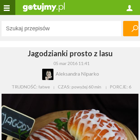
Jagodzianki prosto z lasu
05 mar 2016 11:41
Aleksandra Niparko
TRUDNOŚĆ: łatwe
CZAS:
powyżej 60 min
PORCJE:
6