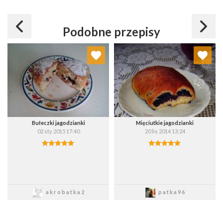
Podobne przepisy
Dodaj do ulubionych
Dodaj do ulubionych
Wybierz listę:
Wybierz listę:
Bułeczki jagodzianki
Mięciutkie jagodzianki
02 sty 2015 17:40
20 lis 2014 13:24
Zapisz
Zapisz
akrobatka2
patka96