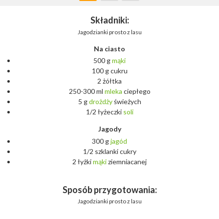
Składniki:
Jagodzianki prosto z lasu
Na ciasto
500 g
mąki
100 g cukru
2 żółtka
250-300 ml
mleka
ciepłego
5 g
drożdży
świeżych
1/2 łyżeczki
soli
Jagody
300 g
jagód
1/2 szklanki cukry
2 łyżki
mąki
ziemniacanej
Sposób przygotowania:
Jagodzianki prosto z lasu