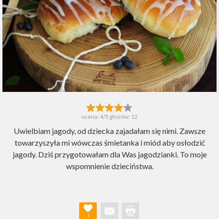
ocena:
4
/5 głosów:
12
Uwielbiam jagody, od dziecka zajadałam się nimi. Zawsze
towarzyszyła mi wówczas śmietanka i miód aby osłodzić
jagody. Dziś przygotowałam dla Was jagodzianki. To moje
wspomnienie dzieciństwa.
3