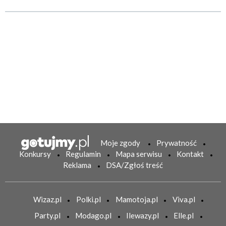
Moje zgody
Prywatność
Konkursy
Regulamin
Mapa serwisu
Kontakt
Reklama
DSA/Zgłoś treść
Wizaz.pl
Polki.pl
Mamotoja.pl
Viva.pl
Party.pl
Modago.pl
Ilewazy.pl
Elle.pl