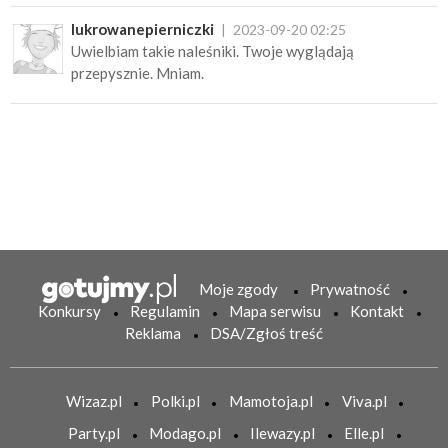
lukrowanepierniczki
2023-09-20 02:25
Uwielbiam takie naleśniki. Twoje wyglądają
przepysznie. Mniam.
Moje zgody
Prywatność
Konkursy
Regulamin
Mapa serwisu
Kontakt
Reklama
DSA/Zgłoś treść
Wizaz.pl
Polki.pl
Mamotoja.pl
Viva.pl
Party.pl
Modago.pl
Ilewazy.pl
Elle.pl