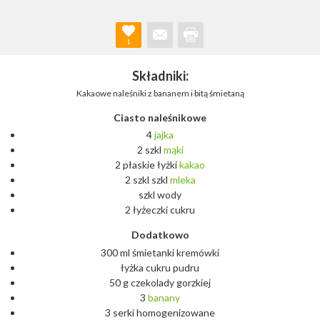
1
Składniki:
Kakaowe naleśniki z bananem i bitą śmietaną
Ciasto naleśnikowe
4
jajka
2 szkl
mąki
2 płaskie łyżki
kakao
2 szkl szkl
mleka
szkl wody
2 łyżeczki cukru
Dodatkowo
300 ml śmietanki kremówki
łyżka cukru pudru
50 g czekolady gorzkiej
3
banany
3 serki homogenizowane