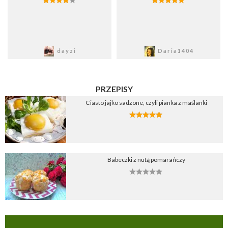
Zapisz
Zapisz
dayzi
Daria1404
PRZEPISY
Ciasto jajko sadzone, czyli pianka z maślanki
Babeczki z nutą pomarańczy