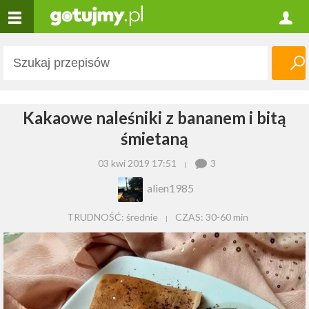
Kakaowe naleśniki z bananem i bitą
śmietaną
03 kwi 2019 17:51
3
alien1985
TRUDNOŚĆ: średnie
CZAS:
30-60 min