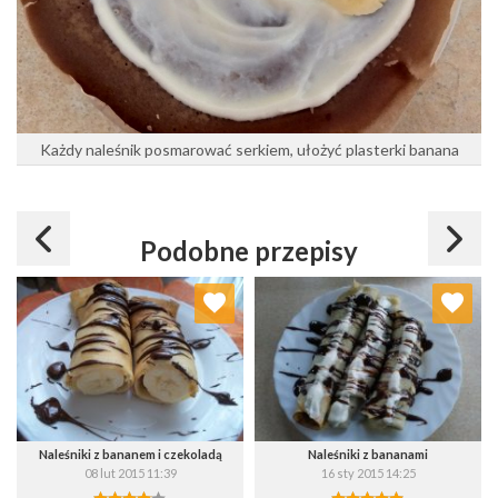
Każdy naleśnik posmarować serkiem, ułożyć plasterki banana
Podobne przepisy
Dodaj do ulubionych
Dodaj do ulubionych
Wybierz listę:
Wybierz listę:
Naleśniki z bananem i czekoladą
Naleśniki z bananami
08 lut 2015 11:39
16 sty 2015 14:25