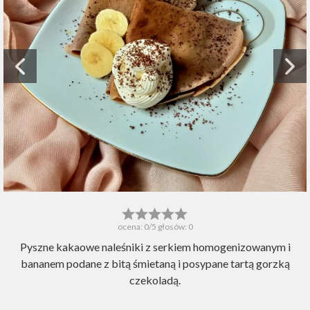
ocena:
0
/5 głosów:
0
Pyszne kakaowe naleśniki z serkiem homogenizowanym i
bananem podane z bitą śmietaną i posypane tartą gorzką
czekoladą.