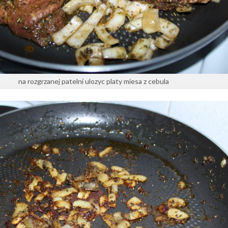
na rozgrzanej patelni ulozyc platy miesa z cebula