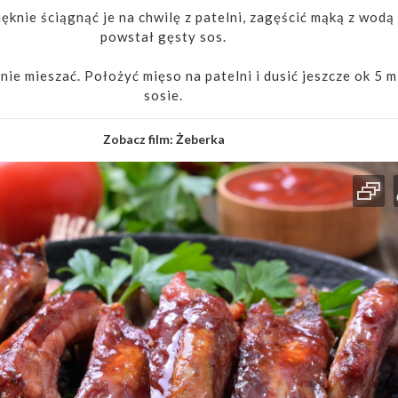
knie ściągnąć je na chwilę z patelni, zagęścić mąką z wodą 
powstał gęsty sos.
ie mieszać. Położyć mięso na patelni i dusić jeszcze ok 5 m
sosie.
Zobacz film:
Żeberka