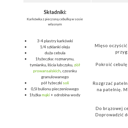
Składniki:
Karkówka z pieczoną cebulką w sosie
własnym
3-4 plastry karkówki
Mięso oczyścić
1/4 szklanki oleju
przyg
duża cebula
1łyżeczka: rozmarynu,
Pokroić cebulę
tymianku, liścia lubczyku,
ziół
prowansalskich
, czosnku
granulowanego
pół łyżeczki
soli
Rozgrzać pateln
0,5l bulionu pieczeniowego
na patelnię. M
1łyżka
mąki
+ odrobina wody
Do brązowej ceb
Doprowadzić do