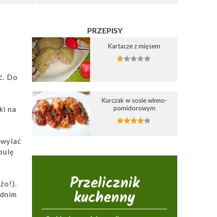
PRZEPISY
Kartacze z mięsem
ć. Do
Kurczak w sosie winno-
pomidorowym
ki na
 wylać
bulę
Przelicznik
żo!).
kuchenny
ednim