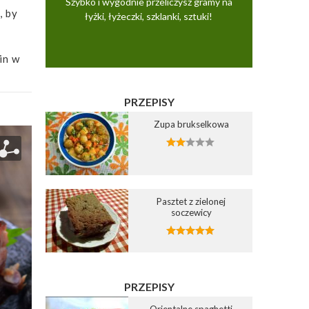
Szybko i wygodnie przeliczysz gramy na
, by
łyżki, łyżeczki, szklanki, sztuki!
in w
PRZEPISY
Zupa brukselkowa
Pasztet z zielonej
soczewicy
PRZEPISY
Orientalne spaghetti