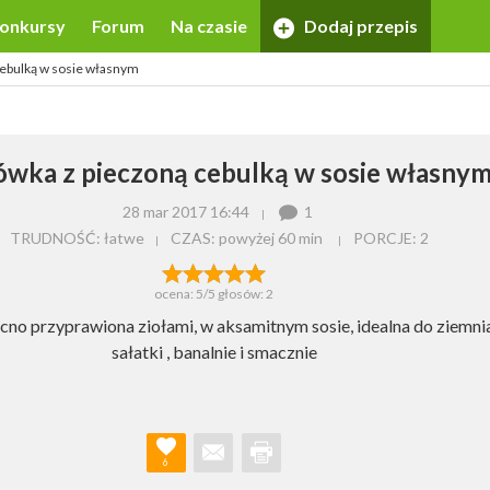
onkursy
Forum
Na czasie
Dodaj przepis
cebulką w sosie własnym
ówka z pieczoną cebulką w sosie własny
28 mar 2017 16:44
1
TRUDNOŚĆ: łatwe
CZAS:
powyżej 60 min
PORCJE:
2
ocena:
5
/5 głosów:
2
o przyprawiona ziołami, w aksamitnym sosie, idealna do ziemni
sałatki , banalnie i smacznie
6