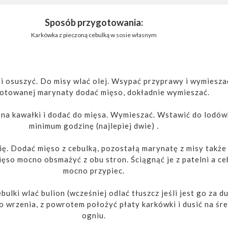
Sposób przygotowania:
Karkówka z pieczoną cebulką w sosie własnym
 i osuszyć. Do misy wlać olej. Wsypać przyprawy i wymiesza
otowanej marynaty dodać mięso, dokładnie wymieszać.
 na kawałki i dodać do mięsa. Wymieszać. Wstawić do lodów
minimum godzinę (najlepiej dwie) .
ię. Dodać mięso z cebulką, pozostałą marynatę z misy także
ięso mocno obsmażyć z obu stron. Ściągnąć je z patelni a ce
mocno przypiec.
ulki wlać bulion (wcześniej odlać tłuszcz jeśli jest go za du
 wrzenia, z powrotem położyć płaty karkówki i dusić na śr
ogniu.