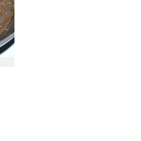
Dodaj do ulubionych
Dodaj do ulubionych
Wybierz listę:
Wybierz listę: