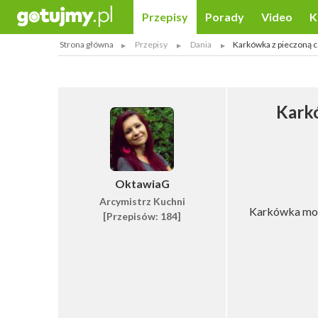
Przepisy
Porady
Video
K
Strona główna
Przepisy
Dania
Karkówka z pieczoną 
Kark
OktawiaG
Arcymistrz Kuchni
Karkówka mocn
[Przepisów: 184]