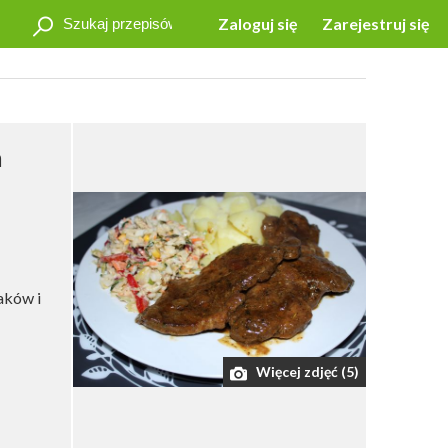
Zaloguj się
Zarejestruj się
m
aków i
Więcej zdjęć (5)