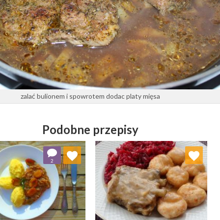
zalać bulionem i spowrotem dodac platy mięsa
Podobne przepisy
Dodaj do ulubionych
Dodaj do ulubionych
2
Wybierz listę:
Wybierz listę: