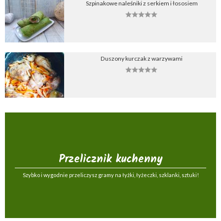
Szpinakowe naleśniki z serkiem i łososiem
Duszony kurczak z warzywami
Przelicznik kuchenny
Szybko i wygodnie przeliczysz gramy na łyżki, łyżeczki, szklanki, sztuki!