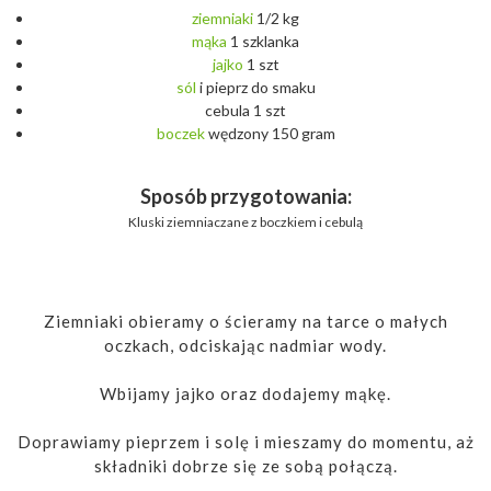
ziemniaki
1/2 kg
mąka
1 szklanka
jajko
1 szt
sól
i pieprz do smaku
cebula 1 szt
boczek
wędzony 150 gram
Sposób przygotowania:
Kluski ziemniaczane z boczkiem i cebulą
Ziemniaki obieramy o ścieramy na tarce o małych
oczkach, odciskając nadmiar wody.
Wbijamy jajko oraz dodajemy mąkę.
Doprawiamy pieprzem i solę i mieszamy do momentu, aż
składniki dobrze się ze sobą połączą.