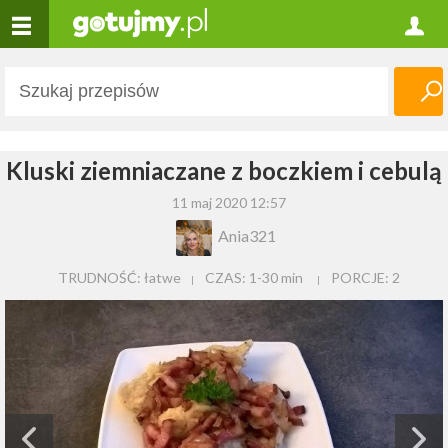
Kluski ziemniaczane z boczkiem i cebulą
11 maj 2020 12:57
Ania321
TRUDNOŚĆ: łatwe
CZAS:
1-30 min
PORCJE:
2