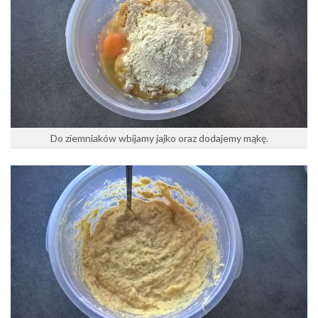
Do ziemniaków wbijamy jajko oraz dodajemy mąkę.