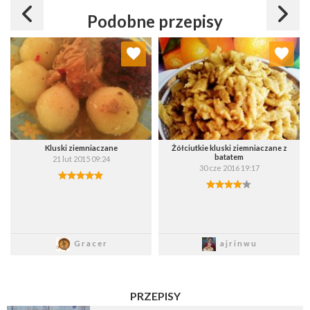
Podobne przepisy
Dodaj do ulubionych
Dodaj do ulubionych
Wybierz listę:
Wybierz listę:
Kluski ziemniaczane
Żółciutkie kluski ziemniaczane z
batatem
21 lut 2015 09:24
30 cze 2016 19:17
Zapisz
Zapisz
Gracer
ajrinwu
PRZEPISY