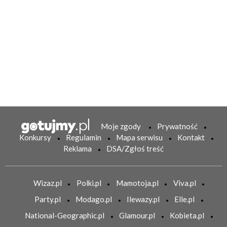
Moje zgody
Prywatność
Konkursy
Regulamin
Mapa serwisu
Kontakt
Reklama
DSA/Zgłoś treść
Wizaz.pl
Polki.pl
Mamotoja.pl
Viva.pl
Party.pl
Modago.pl
Ilewazy.pl
Elle.pl
National-Geographic.pl
Glamour.pl
Kobieta.pl