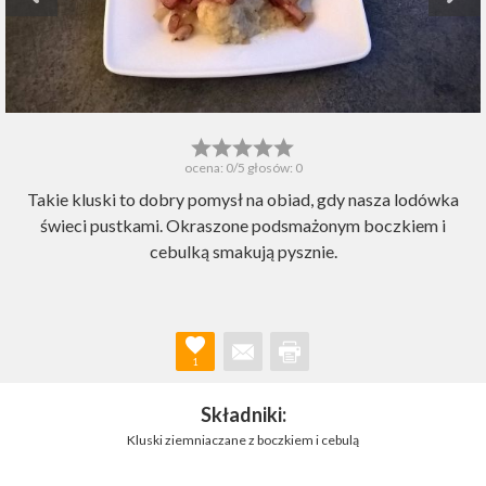
ocena:
0
/5 głosów:
0
Takie kluski to dobry pomysł na obiad, gdy nasza lodówka
świeci pustkami. Okraszone podsmażonym boczkiem i
cebulką smakują pysznie.
1
Składniki:
Kluski ziemniaczane z boczkiem i cebulą