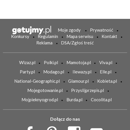
Moje zgody
Prywatność
Konkursy
Regulamin
Mapa serwisu
Kontakt
Reklama
DSA/Zgłoś treść
Wizaz.pl
Polki.pl
Mamotoja.pl
Viva.pl
Party.pl
Modago.pl
Ilewazy.pl
Elle.pl
National-Geographic.pl
Glamour.pl
Kobieta.pl
Mojegotowanie.pl
Przyslijprzepis.pl
Mojpieknyogrod.pl
Burda.pl
Cocolita.pl
Dołącz do nas