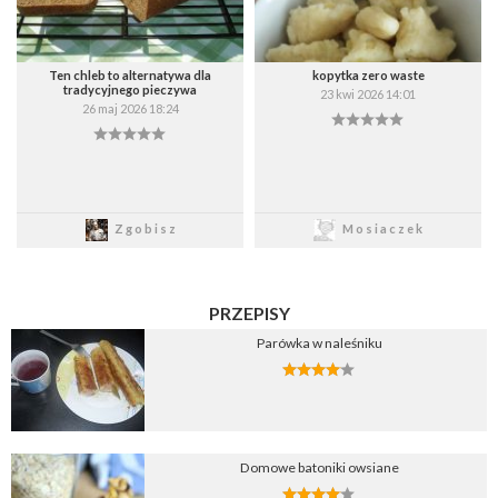
Ten chleb to alternatywa dla
kopytka zero waste
tradycyjnego pieczywa
23 kwi 2026 14:01
26 maj 2026 18:24
Zapisz
Zapisz
Zgobisz
Mosiaczek
PRZEPISY
Parówka w naleśniku
Domowe batoniki owsiane