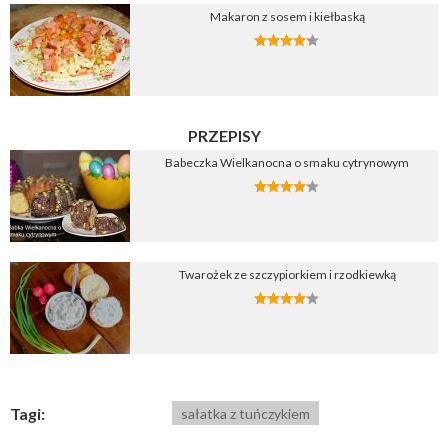
Makaron z sosem i kiełbaską
PRZEPISY
Babeczka Wielkanocna o smaku cytrynowym
Twarożek ze szczypiorkiem i rzodkiewką
Tagi:
sałatka z tuńczykiem