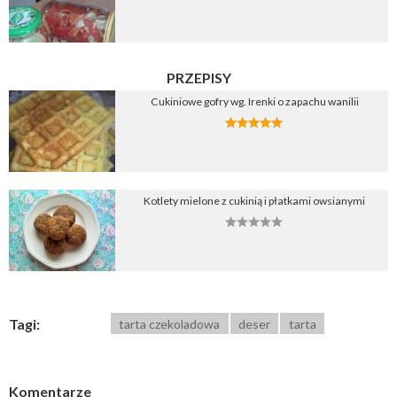
PRZEPISY
Cukiniowe gofry wg. Irenki o zapachu wanilii
Kotlety mielone z cukinią i płatkami owsianymi
Tagi:
tarta czekoladowa
deser
tarta
Komentarze