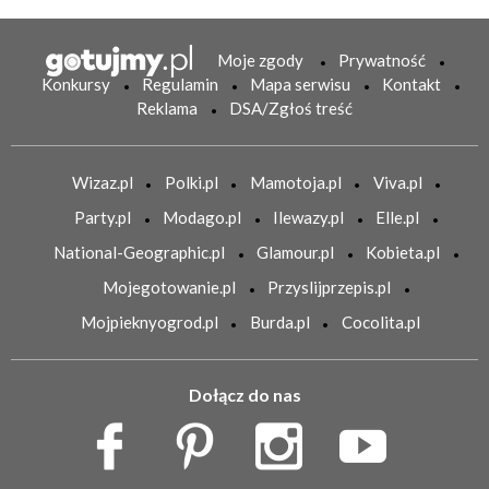
Moje zgody
Prywatność
Konkursy
Regulamin
Mapa serwisu
Kontakt
Reklama
DSA/Zgłoś treść
Wizaz.pl
Polki.pl
Mamotoja.pl
Viva.pl
Party.pl
Modago.pl
Ilewazy.pl
Elle.pl
National-Geographic.pl
Glamour.pl
Kobieta.pl
Mojegotowanie.pl
Przyslijprzepis.pl
Mojpieknyogrod.pl
Burda.pl
Cocolita.pl
Dołącz do nas