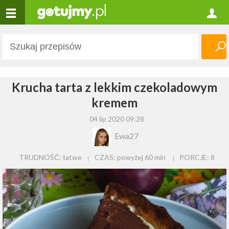
Krucha tarta z lekkim czekoladowym
kremem
04 lip 2020 09:28
Ewa27
TRUDNOŚĆ: łatwe
CZAS:
powyżej 60 min
PORCJE:
8