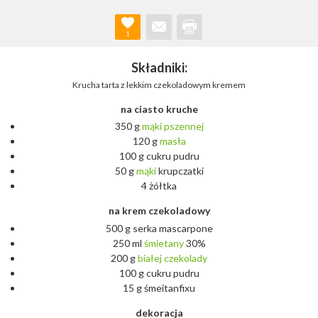
1
Składniki:
Krucha tarta z lekkim czekoladowym kremem
na ciasto kruche
350 g
mąki
pszennej
120 g
masła
100 g cukru pudru
50 g
mąki
krupczatki
4 żółtka
na krem czekoladowy
500 g serka mascarpone
250 ml
śmietany
30%
200 g
białej
czekolady
100 g cukru pudru
15 g śmeitanfixu
dekoracja