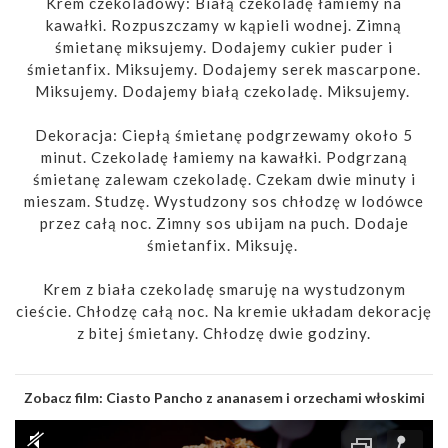
Krem czekoladowy: Białą czekoladę łamiemy na
kawałki. Rozpuszczamy w kąpieli wodnej. Zimną
śmietanę miksujemy. Dodajemy cukier puder i
śmietanfix. Miksujemy. Dodajemy serek mascarpone.
Miksujemy. Dodajemy białą czekoladę. Miksujemy.
Dekoracja: Ciepłą śmietanę podgrzewamy około 5
minut. Czekoladę łamiemy na kawałki. Podgrzaną
śmietanę zalewam czekoladę. Czekam dwie minuty i
mieszam. Studzę. Wystudzony sos chłodzę w lodówce
przez całą noc. Zimny sos ubijam na puch. Dodaje
śmietanfix. Miksuję.
Krem z biała czekoladę smaruję na wystudzonym
cieście. Chłodzę całą noc. Na kremie układam dekorację
z bitej śmietany. Chłodzę dwie godziny.
Zobacz film:
Ciasto Pancho z ananasem i orzechami włoskimi