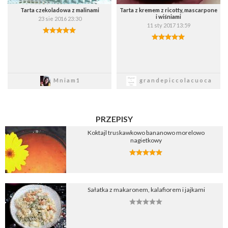
Tarta czekoladowa z malinami
Tarta z kremem z ricotty, mascarpone
i wiśniami
23 sie 2016 23:30
11 sty 2017 13:59
Zapisz
Zapisz
Mniam1
grandepiccolacuoca
PRZEPISY
Koktajl truskawkowo bananowo morelowo
nagietkowy
Sałatka z makaronem, kalafiorem i jajkami