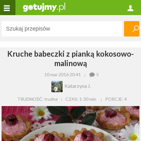
Kruche babeczki z pianką kokosowo-
malinową
10 mar 2016 20:41
5
Katarzyna J.
TRUDNOŚĆ: trudne
CZAS:
1-30 min
PORCJE:
4