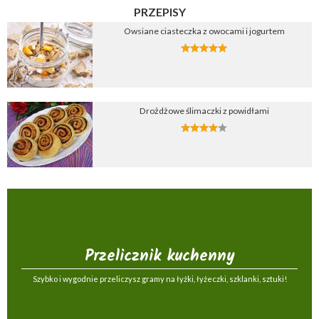
PRZEPISY
Owsiane ciasteczka z owocami i jogurtem
Drożdżowe ślimaczki z powidłami
Przelicznik kuchenny
Szybko i wygodnie przeliczysz gramy na łyżki, łyżeczki, szklanki, sztuki!