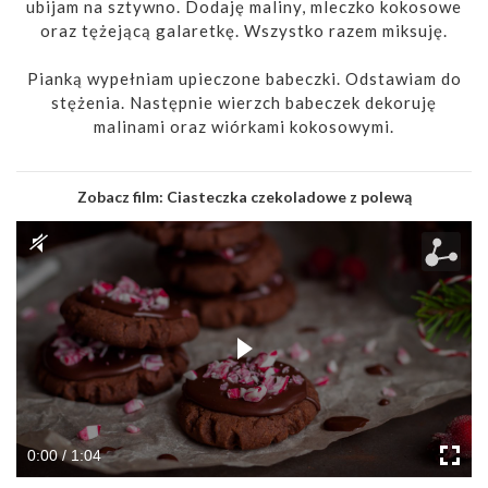
ubijam na sztywno. Dodaję maliny, mleczko kokosowe
oraz tężejącą galaretkę. Wszystko razem miksuję.
Pianką wypełniam upieczone babeczki. Odstawiam do
stężenia. Następnie wierzch babeczek dekoruję
malinami oraz wiórkami kokosowymi.
Zobacz film:
Ciasteczka czekoladowe z polewą
0:00 / 1:04