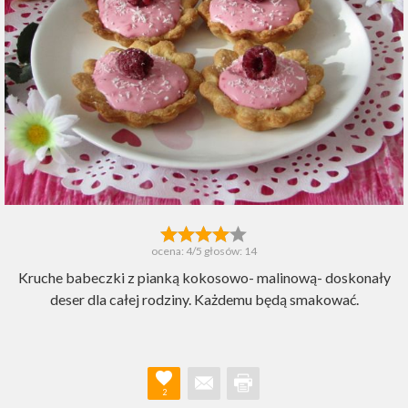
ocena:
4
/5 głosów:
14
Kruche babeczki z pianką kokosowo- malinową- doskonały
deser dla całej rodziny. Każdemu będą smakować.
2