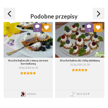
Podobne przepisy
Dodaj do ulubionych
Dodaj do ulubionych
1
2
Wybierz listę:
Wybierz listę:
Kruche babeczki z masą serowo
Kruche babeczki z bitą śmietaną
borówkową
31 lip 2011 21:30
18 lip 2014 16:31
Zapisz
Zapisz
alaaa
misia14