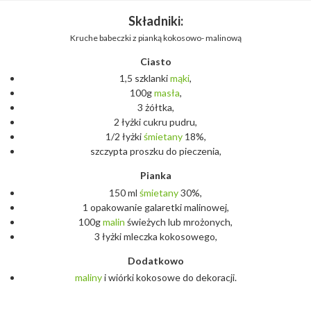
Składniki:
Kruche babeczki z pianką kokosowo- malinową
Ciasto
1,5 szklanki
mąki
,
100g
masła
,
3 żółtka,
2 łyżki cukru pudru,
1/2 łyżki
śmietany
18%,
szczypta proszku do pieczenia,
Pianka
150 ml
śmietany
30%,
1 opakowanie galaretki malinowej,
100g
malin
świeżych lub mrożonych,
3 łyżki mleczka kokosowego,
Dodatkowo
maliny
i wiórki kokosowe do dekoracji.