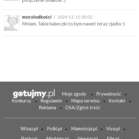
połączenie smaków :)
mocsłodkości
2024-11-15 00:02
Mniam. Takie babeczki to bym nawet teraz zjadła :)
Moje zgody
Prywatność
Konkursy
Regulamin
Mapa serwisu
Kontakt
Reklama
DSA/Zgłoś treść
Wizaz.pl
Polki.pl
Mamotoja.pl
Viva.pl
Party.pl
Modago.pl
Ilewazy.pl
Elle.pl