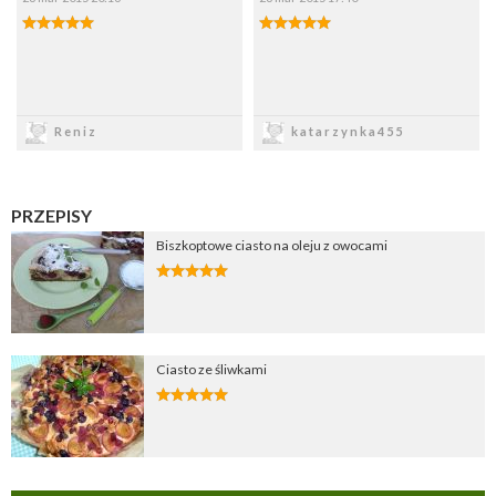
Zapisz
Zapisz
Reniz
katarzynka455
PRZEPISY
Biszkoptowe ciasto na oleju z owocami
Ciasto ze śliwkami