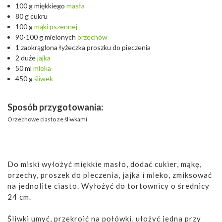
100 g miękkiego
masła
80 g cukru
100 g
mąki
pszennej
90-100 g mielonych
orzechów
1 zaokrąglona łyżeczka proszku do pieczenia
2 duże
jajka
50 ml
mleka
450 g
śliwek
Sposób przygotowania:
Orzechowe ciasto ze śliwkami
Do miski wyłożyć miękkie masło, dodać cukier, mąkę,
orzechy, proszek do pieczenia, jajka i mleko, zmiksować
na jednolite ciasto. Wyłożyć do tortownicy o średnicy
24 cm.
Śliwki umyć, przekroić na połówki, ułożyć jedna przy