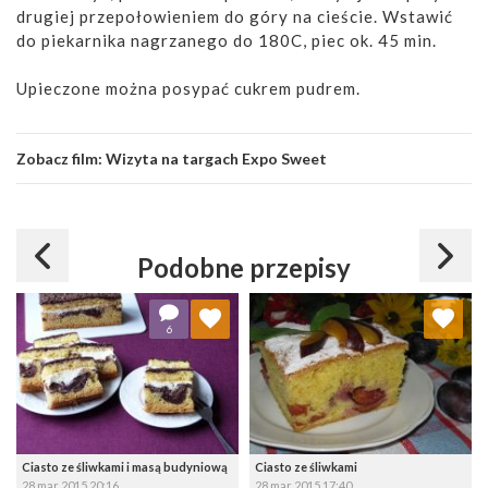
drugiej przepołowieniem do góry na cieście. Wstawić
do piekarnika nagrzanego do 180C, piec ok. 45 min.
Upieczone można posypać cukrem pudrem.
Zobacz film:
Wizyta na targach Expo Sweet
Podobne przepisy
Dodaj do ulubionych
Dodaj do ulubionych
6
Wybierz listę:
Wybierz listę:
Ciasto ze śliwkami i masą budyniową
Ciasto ze śliwkami
28 mar 2015 20:16
28 mar 2015 17:40