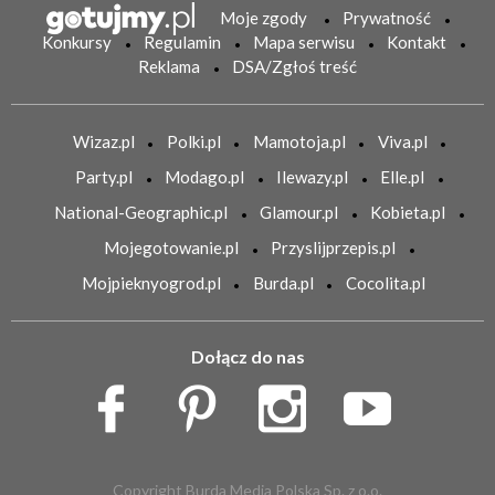
Moje zgody
Prywatność
Konkursy
Regulamin
Mapa serwisu
Kontakt
Reklama
DSA/Zgłoś treść
Wizaz.pl
Polki.pl
Mamotoja.pl
Viva.pl
Party.pl
Modago.pl
Ilewazy.pl
Elle.pl
National-Geographic.pl
Glamour.pl
Kobieta.pl
Mojegotowanie.pl
Przyslijprzepis.pl
Mojpieknyogrod.pl
Burda.pl
Cocolita.pl
Dołącz do nas
Copyright Burda Media Polska Sp. z o.o.