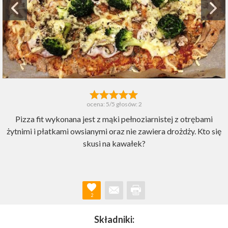
ocena:
5
/5 głosów:
2
Pizza fit wykonana jest z mąki pełnoziarnistej z otrębami
żytnimi i płatkami owsianymi oraz nie zawiera drożdży. Kto się
skusi na kawałek?
2
Składniki: