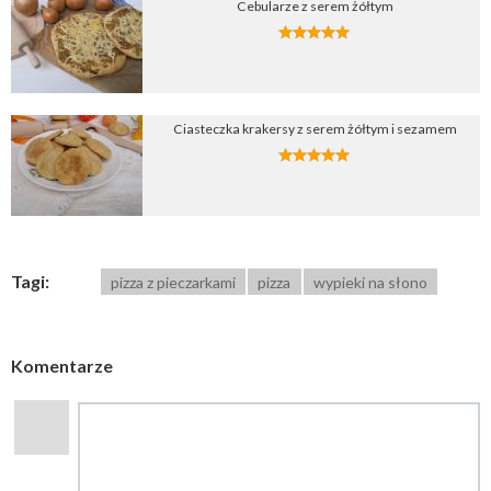
Cebularze z serem żółtym
Ciasteczka krakersy z serem żółtym i sezamem
Tagi:
pizza z pieczarkami
pizza
wypieki na słono
Komentarze