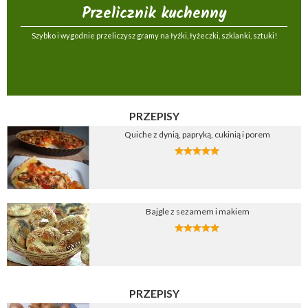
Przelicznik kuchenny
Szybko i wygodnie przeliczysz gramy na łyżki, łyżeczki, szklanki, sztuki!
PRZEPISY
Quiche z dynią, papryką, cukinią i porem
Bajgle z sezamem i makiem
PRZEPISY