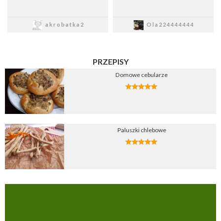
Zapisz
Zapisz
akrobatka2
Ola224444444
PRZEPISY
Domowe cebularze
Paluszki chlebowe