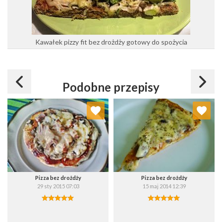
Kawałek pizzy fit bez drożdży gotowy do spożycia
Podobne przepisy
Dodaj do ulubionych
Dodaj do ulubionych
Wybierz listę:
Wybierz listę:
Pizza bez drożdży
Pizza bez drożdży
29 sty 2015 07:03
15 maj 2014 12:39