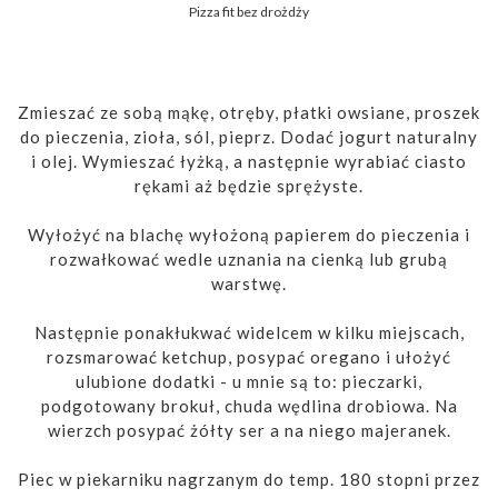
Pizza fit bez drożdży
Zmieszać ze sobą mąkę, otręby, płatki owsiane, proszek
do pieczenia, zioła, sól, pieprz. Dodać jogurt naturalny
i olej. Wymieszać łyżką, a następnie wyrabiać ciasto
rękami aż będzie sprężyste.
Wyłożyć na blachę wyłożoną papierem do pieczenia i
rozwałkować wedle uznania na cienką lub grubą
warstwę.
Następnie ponakłukwać widelcem w kilku miejscach,
rozsmarować ketchup, posypać oregano i ułożyć
ulubione dodatki - u mnie są to: pieczarki,
podgotowany brokuł, chuda wędlina drobiowa. Na
wierzch posypać żółty ser a na niego majeranek.
Piec w piekarniku nagrzanym do temp. 180 stopni przez