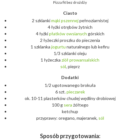
Pizza fit bez drożdży
Ciasto
2 szklanki
mąki
pszennej
pełnoziarnistej
4 łyżki otrębów żytnich
4 łyżki
płatków
owsianych
górskich
2 łyżeczki proszku do pieczenia
1 szklanka
jogurtu
naturalnego lub kefiru
1/3 szklanki oleju
1 łyżeczka
ziół
prowansalskich
sól
, pieprz
Dodatki
1/2 ugotowanego brokuła
6 szt.
pieczarek
ok. 10-11 plasterków chudej wędliny drobiowej
100 g
sera
żółtego
ketchup
przyprawy: oregano, majeranek,
sól
Sposób przygotowania: