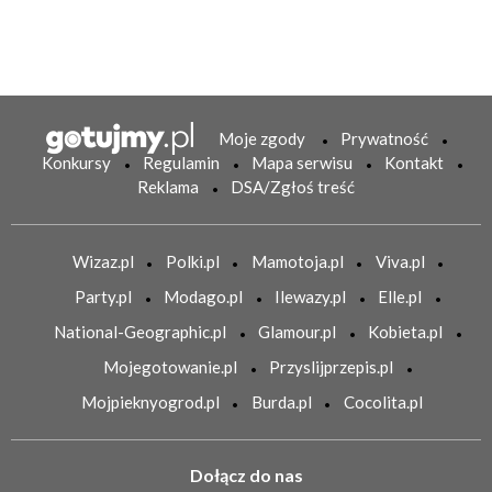
Moje zgody
Prywatność
Konkursy
Regulamin
Mapa serwisu
Kontakt
Reklama
DSA/Zgłoś treść
Wizaz.pl
Polki.pl
Mamotoja.pl
Viva.pl
Party.pl
Modago.pl
Ilewazy.pl
Elle.pl
National-Geographic.pl
Glamour.pl
Kobieta.pl
Mojegotowanie.pl
Przyslijprzepis.pl
Mojpieknyogrod.pl
Burda.pl
Cocolita.pl
Dołącz do nas