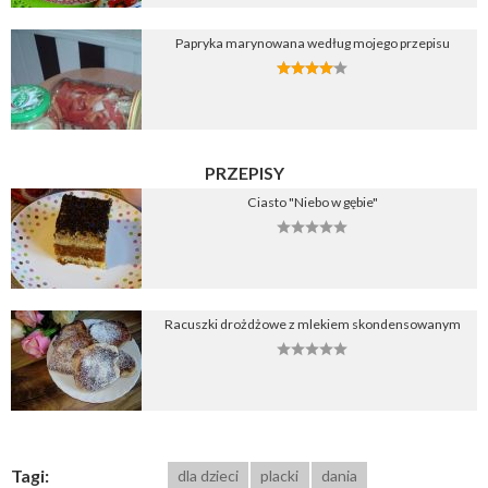
Papryka marynowana według mojego przepisu
PRZEPISY
Ciasto "Niebo w gębie"
Racuszki drożdżowe z mlekiem skondensowanym
Tagi:
dla dzieci
placki
dania