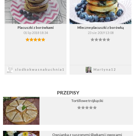
Placuszki z borówkami
Mleczne placuszki z borówką
01 lip 2018 18:34
23 sie 2019 13:08
Zapisz
Zapisz
slodkokwasnakuchnia1
Martyna12
PRZEPISY
Tortillowe trójkąciki
Owsianka z suszonymi śliwkami i owocami