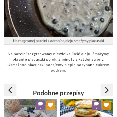
Na rozgrzanej patelni z odrobiną oleju smażymy placuszki
Na patelni rozgrzewamy niewielka ilość oleju. Smażymy
okrągłe placuszki po ok. 2 minuty z każdej strony.
Usmażone placuszki podajemy cieple posypane cukrem
pudrem.
Podobne przepisy
Dodaj do ulubionych
Dodaj do ulubionych
3
8
Wybierz listę:
Wybierz listę: