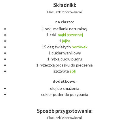
Składniki:
Placuszki z borówkami
na ciasto:
1 szkl. maślanki naturalnej
1 szkl.
mąki
pszennej
1
jajko
15 dag świeżych
borówek
1 cukier waniliowy
1 łyżka cukru pudru
1 łyżeczką proszku do pieczenia
szczypta
soli
dodatkowo:
olej do smażenia
cukier puder do posypania
Sposób przygotowania:
Placuszki z borówkami