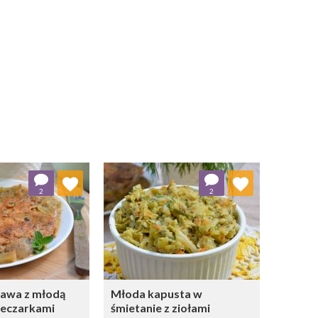
j do ulubionych
Dodaj do ulubionych
2
2
Wybierz listę:
Wybierz listę:
kawa z młodą
Młoda kapusta w
pieczarkami
śmietanie z ziołami