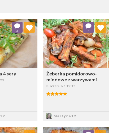
j do ulubionych
Dodaj do ulubionych
2
4
Wybierz listę:
Wybierz listę:
a 4 sery
Żeberka pomidorowo-
miodowe z warzywami
:23
30 cze 2021 12:15
apisz
Zapisz
12
Martyna12
j do ulubionych
Dodaj do ulubionych