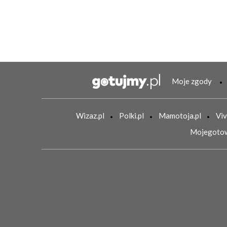
Moje zgody
Wizaz.pl
Polki.pl
Mamotoja.pl
Viv
Mojegotow