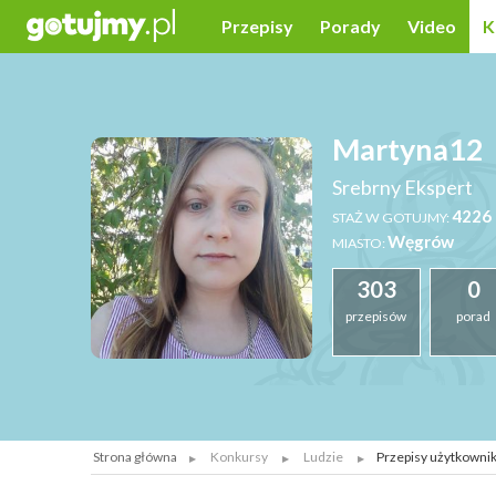
Przepisy
Porady
Video
K
Martyna12
Srebrny Ekspert
4226 
STAŻ W GOTUJMY:
Węgrów
MIASTO:
303
0
przepisów
porad
Strona główna
Konkursy
Ludzie
Przepisy użytkownik