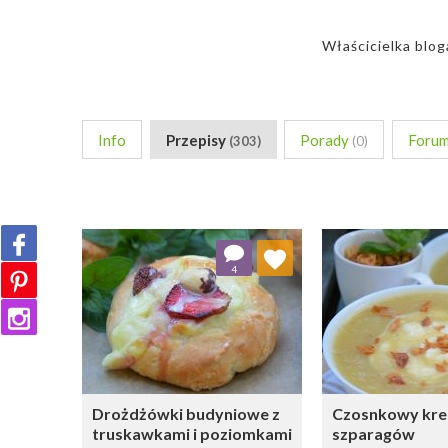
Właścicielka blog
Info
Przepisy
Porady
Foru
(303)
(0)
Dodaj do ulubionych
Dodaj do
4
Wybierz listę:
W
Drożdżówki budyniowe z
Czosnkowy krem
truskawkami i poziomkami
szparagów