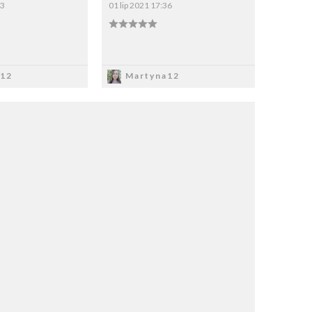
43
01 lip 2021 17:36
apisz
Zapisz
12
Martyna12