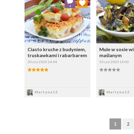
4
Wybierz listę:
W
Ciasto kruche z budyniem,
Mule w sosie w
truskawkami i rabarbarem
maślanym
30 cze 2020 14:44
30 cze 2020 14:00
Zapisz
Zapi
Martyna12
Martyna12
1
2