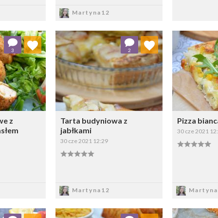
sz
Zapisz
Martyna12
 ulubionych
Dodaj do ulubionych
Doda
3
2
ybierz listę:
Wybierz listę:
we z
Tarta budyniowa z
Pizza bianc
asłem
jabłkami
30 cze 2021 12
30 cze 2021 12:29
sz
Zapisz
Z
Martyna12
Martyna
 ulubionych
Dodaj do ulubionych
Doda