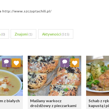
a http://www.szczyptachili.pl/
m
Znajomi
Aktywności
(0)
(1)
(515)
 ulubionych
Dodaj do ulubionych
Doda
3
2
ybierz listę:
Wybierz listę:
 z białych
Maślany warkocz
Schab z rę
drożdżowy z pieczarkami
kapustą i 