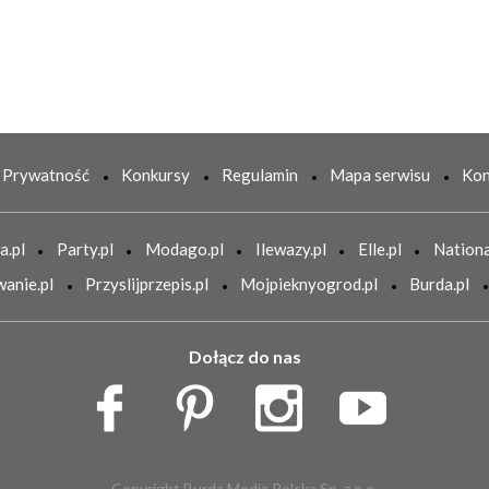
Prywatność
Konkursy
Regulamin
Mapa serwisu
Kon
a.pl
Party.pl
Modago.pl
Ilewazy.pl
Elle.pl
Nationa
anie.pl
Przyslijprzepis.pl
Mojpieknyogrod.pl
Burda.pl
Dołącz do nas
Copyright Burda Media Polska Sp. z o.o.