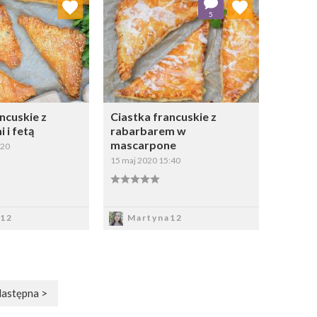
5
Wybierz listę:
Wybierz listę:
ncuskie z
Ciastka francuskie z
 i fetą
rabarbarem w
mascarpone
:20
15 maj 2020 15:40
apisz
Zapisz
12
Martyna12
astępna >