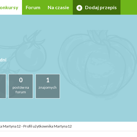
onkursy
Forum
Na czasie
Dodaj przepis
dni
0
1
postów na
znajomych
forum
a Martyna12 - Profil użytkownika Martyna12