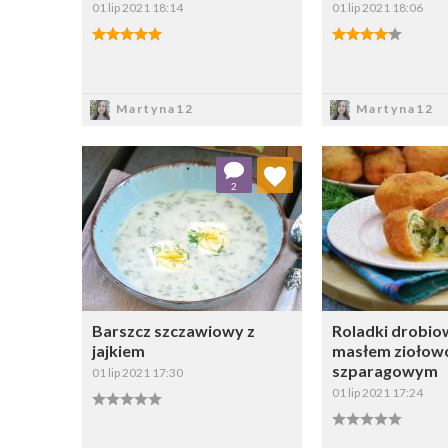
01 lip 2021 18:14
01 lip 2021 18:06
Zapisz
Zapi
Martyna12
Martyna12
Dodaj do ulubionych
Dodaj do
2
Wybierz listę:
W
Barszcz szczawiowy z
Roladki drobio
jajkiem
masłem ziołow
szparagowym
01 lip 2021 17:30
01 lip 2021 17:24