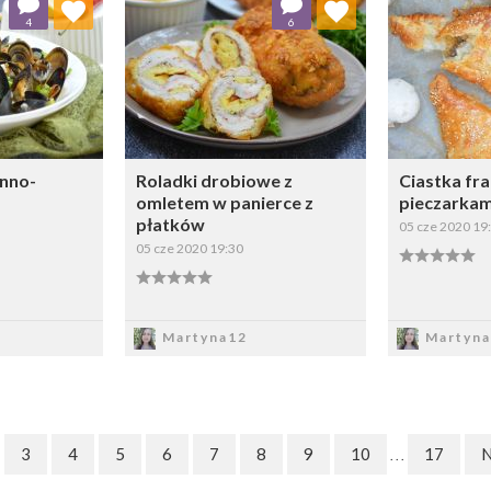
4
6
ybierz listę:
Wybierz listę:
inno-
Roladki drobiowe z
Ciastka fra
omletem w panierce z
pieczarkami
płatków
05 cze 2020 19
05 cze 2020 19:30
sz
Zapisz
Z
Martyna12
Martyna
3
4
5
6
7
8
9
10
17
N
. . .