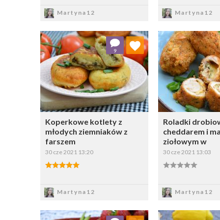
Zapisz
Zapi
Martyna12
Martyna12
Dodaj do ulubionych
Dodaj do
9
Wybierz listę:
W
Koperkowe kotlety z
Roladki drobio
młodych ziemniaków z
cheddarem i m
farszem
ziołowym w
30 cze 2021 13:20
30 cze 2021 13:03
Zapisz
Zapi
Martyna12
Martyna12
Dodaj do ulubionych
Dodaj do