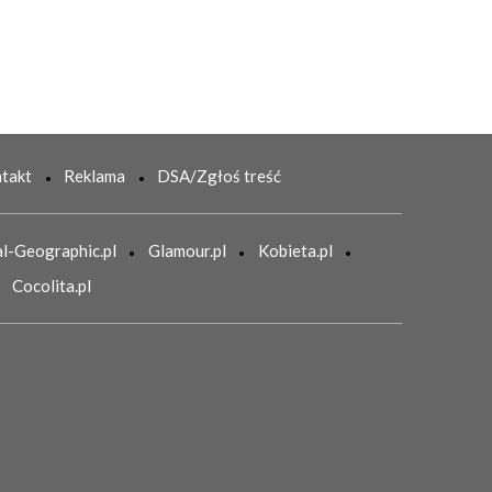
takt
Reklama
DSA/Zgłoś treść
l-Geographic.pl
Glamour.pl
Kobieta.pl
Cocolita.pl