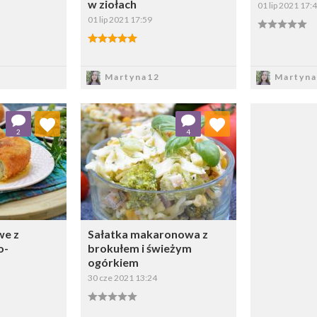
w ziołach
01 lip 2021 17:
01 lip 2021 17:59
sz
Zapisz
Z
Martyna12
Martyna
 ulubionych
Dodaj do ulubionych
2
4
ybierz listę:
Wybierz listę:
we z
Sałatka makaronowa z
o-
brokułem i świeżym
ogórkiem
30 cze 2021 13:24