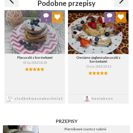
Podobne przepisy
Dodaj do ulubionych
Dodaj do ulubionych
3
2
Wybierz listę:
Wybierz listę:
Placuszki z borówkami
Owsiano-jaglane placuszki z
borówkami
01 lip 2018 18:34
25 sie 2018 20:13
Zapisz
Zapisz
slodkokwasnakuchnia1
haniakson
PRZEPISY
Piernikowe ciasto z cukinii