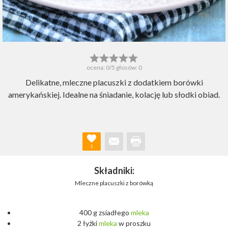
ocena:
0
/5 głosów:
0
Delikatne, mleczne placuszki z dodatkiem borówki
amerykańskiej. Idealne na śniadanie, kolację lub słodki obiad.
1
Składniki:
Mleczne placuszki z borówką
400 g zsiadłego
mleka
2 łyżki
mleka
w proszku