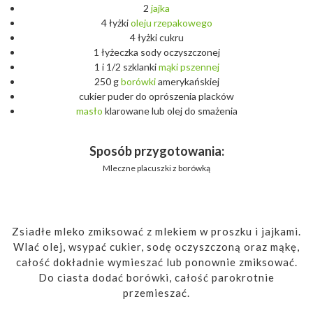
2
jajka
4 łyżki
oleju
rzepakowego
4 łyżki cukru
1 łyżeczka sody oczyszczonej
1 i 1/2 szklanki
mąki
pszennej
250 g
borówki
amerykańskiej
cukier puder do oprószenia placków
masło
klarowane lub olej do smażenia
Sposób przygotowania:
Mleczne placuszki z borówką
Zsiadłe mleko zmiksować z mlekiem w proszku i jajkami.
Wlać olej, wsypać cukier, sodę oczyszczoną oraz mąkę,
całość dokładnie wymieszać lub ponownie zmiksować.
Do ciasta dodać borówki, całość parokrotnie
przemieszać.