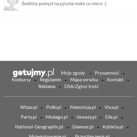
Świetny pomysł na pyszne małe co nieco :)
Moje zgody
Prywatność
Konkursy
Regulamin
Mapa serwisu
Kontakt
Reklama
DSA/Zgłoś treść
Wizaz.pl
Polki.pl
Mamotoja.pl
Viva.pl
Party.pl
Modago.pl
Ilewazy.pl
Elle.pl
National-Geographic.pl
Glamour.pl
Kobieta.pl
Mojegotowanie.pl
Przyslijprzepis.pl