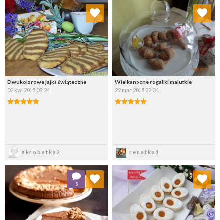
Dodaj do ulubionych
Dodaj do ulubionych
Wybierz listę:
Wybierz listę:
Dwukolorowe jajka świąteczne
Wielkanocne rogaliki malutkie
02 kwi 2015 08:24
22 mar 2015 22:34
Zapisz
Zapisz
akrobatka2
renatka1
Dodaj do ulubionych
Dodaj do ulubionych
5
Wybierz listę:
Wybierz listę: