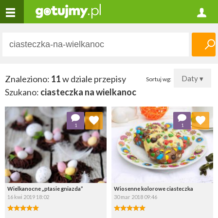
Znaleziono:
11
w dziale przepisy
Daty ▾
Sortuj wg:
Szukano:
ciasteczka na wielkanoc
Dodaj do ulubionych
Dodaj do ulubionych
1
1
Wybierz listę:
Wybierz listę:
Wielkanocne „ptasie gniazda”
Wiosenne kolorowe ciasteczka
16 kwi 2019 18:02
30 mar 2018 09:46