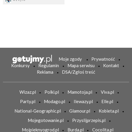
Moje zgody
Prywatność
Konkursy
Regulamin
Mapa serwisu
Kontakt
Reklama
DSA/Zgłoś treść
Wizaz.pl
Polki.pl
Mamotoja.pl
Viva.pl
Party.pl
Modago.pl
Ilewazy.pl
Elle.pl
National-Geographic.pl
Glamour.pl
Kobieta.pl
Mojegotowanie.pl
Przyslijprzepis.pl
Mojpieknyogrod.pl
Burda.pl
Cocolita.pl