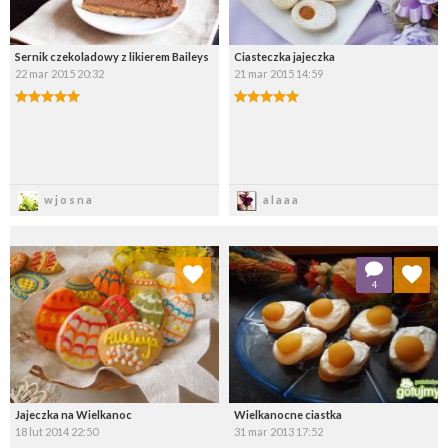
Sernik czekoladowy z likierem Baileys
Ciasteczka jajeczka
22 mar 2015 20:32
21 mar 2015 14:59
Zapisz
Zapisz
wjosna
alaaa
Dodaj do ulubionych
Dodaj do ulubionych
4
Wybierz listę:
Wybierz listę:
Jajeczka na Wielkanoc
Wielkanocne ciastka
18 lut 2014 22:50
31 mar 2013 17:52