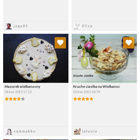
Zapisz
Zapisz
jaga85
Elisa
Dodaj do ulubionych
Dodaj do ulubionych
Wybierz listę:
Wybierz listę:
Mazurek wielkanocny
Kruche ciastka na Wielkanoc
06 kwi 2015 17:23
02 kwi 2015 18:59
Zapisz
Zapisz
sammakko
lalunia