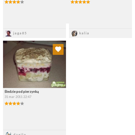
Zapisz
Zapisz
jaga85
kalia
Dodaj do ulubionych
Wybierz listę:
Śledzie pod pierzynką
31 mar 2011 22:47
Zapisz
dzejlo