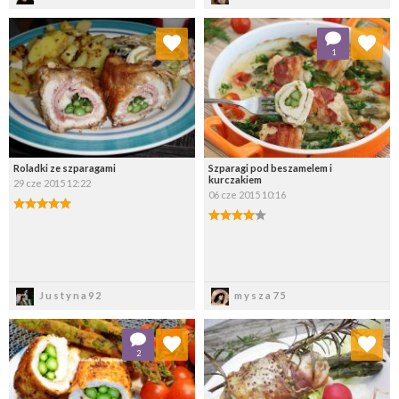
Dodaj do ulubionych
Dodaj do ulubionych
1
Wybierz listę:
Wybierz listę:
Roladki ze szparagami
Szparagi pod beszamelem i
kurczakiem
29 cze 2015 12:22
06 cze 2015 10:16
Zapisz
Zapisz
Justyna92
mysza75
Dodaj do ulubionych
Dodaj do ulubionych
2
Wybierz listę:
Wybierz listę: