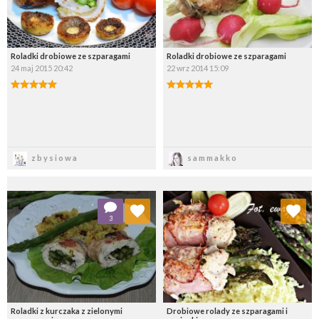
Roladki drobiowe ze szparagami
Roladki drobiowe ze szparagami
24 maj 2015 20:42
22 wrz 2014 15:09
Zapisz
Zapisz
zbysiowa
sammakko
Dodaj do ulubionych
Dodaj do ulubionych
3
Wybierz listę:
Wybierz listę:
Roladki z kurczaka z zielonymi
Drobiowe rolady ze szparagami i