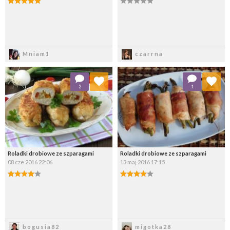
Zapisz
Zapisz
Mniam1
czarrna
Dodaj do ulubionych
Dodaj do ulubionych
2
1
Wybierz listę:
Wybierz listę:
Roladki drobiowe ze szparagami
Roladki drobiowe ze szparagami
08 cze 2016 22:06
13 maj 2016 17:15
Zapisz
Zapisz
bogusia82
migotka28