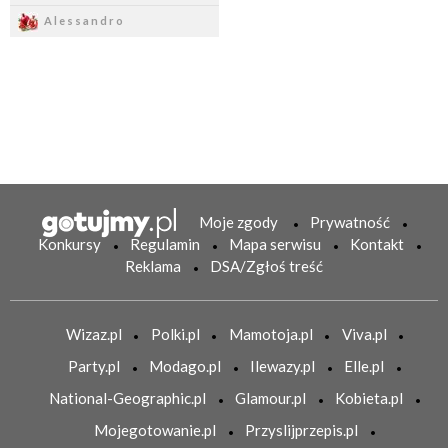
Zapisz
Alessandro
Moje zgody
Prywatność
Konkursy
Regulamin
Mapa serwisu
Kontakt
Reklama
DSA/Zgłoś treść
Wizaz.pl
Polki.pl
Mamotoja.pl
Viva.pl
Party.pl
Modago.pl
Ilewazy.pl
Elle.pl
National-Geographic.pl
Glamour.pl
Kobieta.pl
Mojegotowanie.pl
Przyslijprzepis.pl