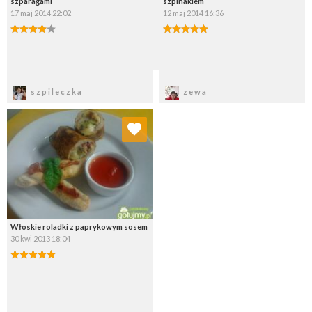
szparagami
szpinakiem
17 maj 2014 22:02
12 maj 2014 16:36
Zapisz
Zapisz
szpileczka
zewa
Dodaj do ulubionych
Wybierz listę:
Włoskie roladki z paprykowym sosem
30 kwi 2013 18:04