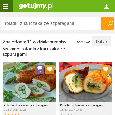
Znaleziono:
11
w dziale przepisy
Daty ▾
Sortuj wg:
Szukano:
roladki z kurczaka ze
szparagami
Dodaj do ulubionych
Dodaj do ulubionych
3
Wybierz listę:
Wybierz listę:
Roladki z kurczaka ze szparagami
Roladki drobiowe ze szparagami
31 maj 2017 23:26
13 maj 2017 15:39