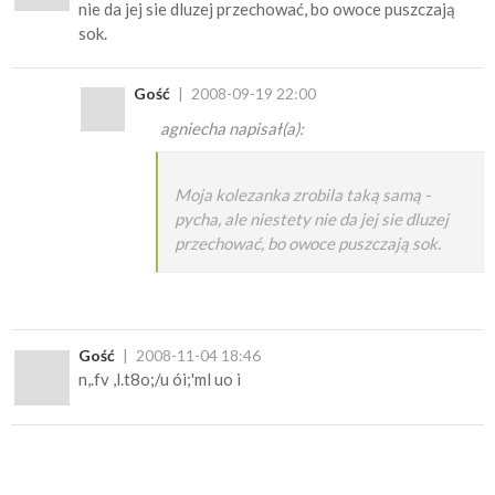
nie da jej sie dluzej przechować, bo owoce puszczają
sok.
Gość
2008-09-19 22:00
agniecha napisał(a):
Moja kolezanka zrobila taką samą -
pycha, ale niestety nie da jej sie dluzej
przechować, bo owoce puszczają sok.
Gość
2008-11-04 18:46
n,.fv ,l.t8o;/u ói;'ml uo i