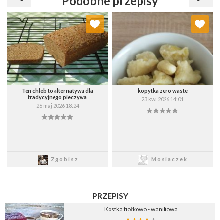
Podobne przepisy
Dodaj do ulubionych
Dodaj do ulubionych
Wybierz listę:
Wybierz listę:
Ten chleb to alternatywa dla
kopytka zero waste
tradycyjnego pieczywa
23 kwi 2026 14:01
26 maj 2026 18:24
Zapisz
Zapisz
Zgobisz
Mosiaczek
PRZEPISY
Kostka fiołkowo - waniliowa