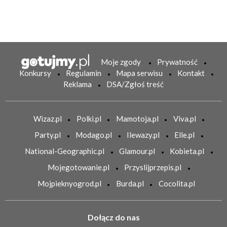
Moje zgody
Prywatność
Konkursy
Regulamin
Mapa serwisu
Kontakt
Reklama
DSA/Zgłoś treść
Wizaz.pl
Polki.pl
Mamotoja.pl
Viva.pl
Party.pl
Modago.pl
Ilewazy.pl
Elle.pl
National-Geographic.pl
Glamour.pl
Kobieta.pl
Mojegotowanie.pl
Przyslijprzepis.pl
Mojpieknyogrod.pl
Burda.pl
Cocolita.pl
Dołącz do nas