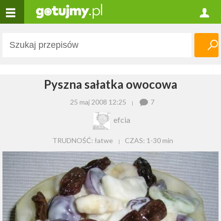
Pyszna sałatka owocowa
25 maj 2008 12:25
7
efcia
TRUDNOŚĆ: łatwe
CZAS:
1-30 min