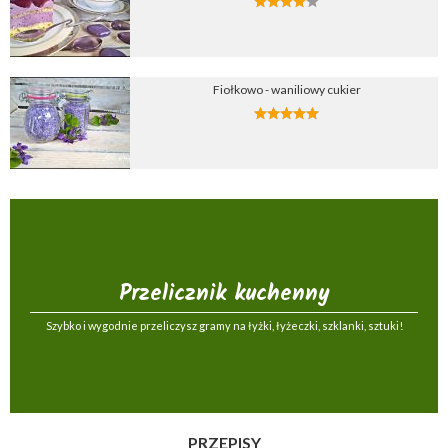
Fiołkowo - waniliowy cukier
Przelicznik kuchenny
Szybko i wygodnie przeliczysz gramy na łyżki, łyżeczki, szklanki, sztuki!
PRZEPISY