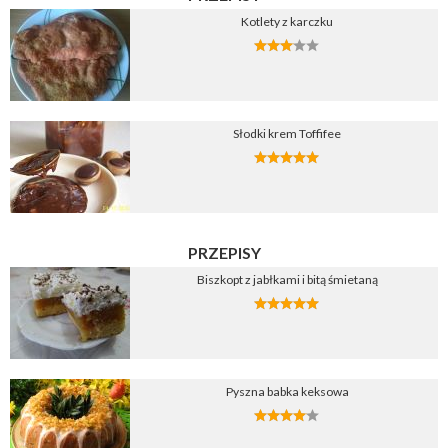
Kotlety z karczku
Słodki krem Toffifee
PRZEPISY
Biszkopt z jabłkami i bitą śmietaną
Pyszna babka keksowa