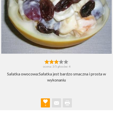
ocena:
3
/5 głosów:
4
Sałatka owocowa:Sałatka jest bardzo smaczna i prosta w
wykonaniu
4