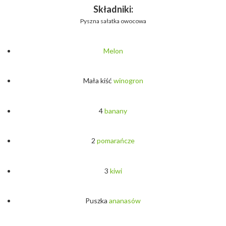
Składniki:
Pyszna sałatka owocowa
Melon
Mała kiść
winogron
4
banany
2
pomarańcze
3
kiwi
Puszka
ananasów