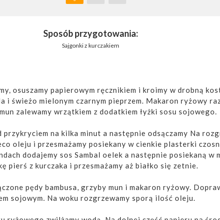
Sposób przygotowania:
Sajgonki z kurczakiem
my, osuszamy papierowym ręcznikiem i kroimy w drobną kost
a i świeżo mielonym czarnym pieprzem. Makaron ryżowy ra
mun zalewamy wrzątkiem z dodatkiem łyżki sosu sojowego.
przykryciem na kilka minut a następnie odsączamy Na roz
o oleju i przesmażamy posiekany w cienkie plasterki czosn
ndach dodajemy sos Sambal oelek a następnie posiekaną w 
kę pierś z kurczaka i przesmażamy aż białko się zetnie.
czone pędy bambusa, grzyby mun i makaron ryżowy. Dopra
em sojowym. Na woku rozgrzewamy sporą ilość oleju.
ru ryżowego zwilżamy wodą. Na dolnej część papieru na śro