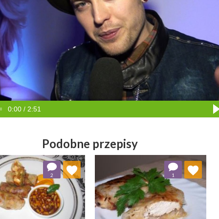
0:00 / 2:51
Podobne przepisy
Dodaj do ulubionych
Dodaj do ulubionych
2
1
Wybierz listę:
Wybierz listę: