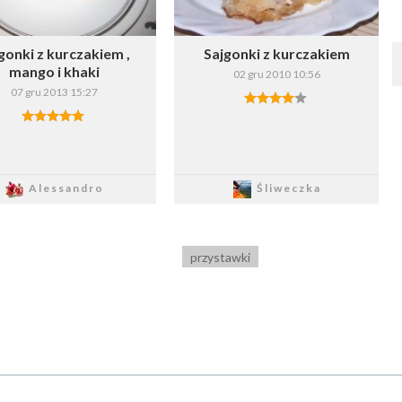
gonki z kurczakiem ,
Sajgonki z kurczakiem
mango i khaki
02 gru 2010 10:56
07 gru 2013 15:27
Zapisz
Zapisz
Alessandro
Śliweczka
przystawki