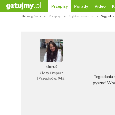
Przepisy
Porady
Video
K
Strona główna
Przepisy
Szybkie i smaczne
Sajgonki 
kloruś
Złoty Ekspert
Tego dania n
[Przepisów: 945]
pyszne! W s