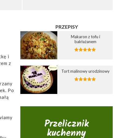
PRZEPISY
Makaron z tofu i
bakłażanem
kę i
zem z
Tort malinowy urodzinowy
grzany
ek. Po
małą
wiamy
Przelicznik
kuchenny
dku