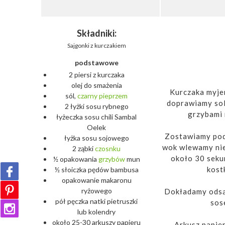
Składniki:
Sajgonki z kurczakiem
podstawowe
2 piersi z kurczaka
olej do smażenia
Kurczaka myje
sól,
czarny
pieprzem
doprawiamy sol
2 łyżki sosu rybnego
grzybami 
łyżeczka sosu chili Sambal
Oelek
Zostawiamy pod 
łyżka sosu sojowego
wok wlewamy niec
2 ząbki
czosnku
około 30 seku
½ opakowania
grzybów
mun
kost
½ słoiczka pędów bambusa
opakowanie makaronu
ryżowego
Dokładamy odsą
pół pęczka natki pietruszki
sos
lub kolendry
około 25-30 arkuszy papieru
Arkusz papie