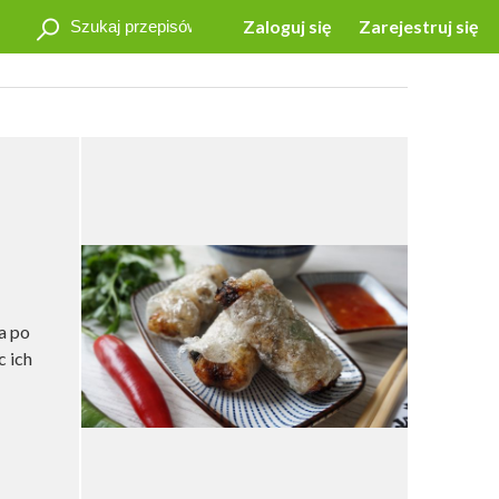
Zaloguj się
Zarejestruj się
a po
c ich