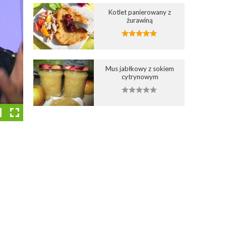
Kotlet panierowany z
żurawiną
Mus jabłkowy z sokiem
cytrynowym
Dodaj do ulubionych
Dodaj do ulubionych
1
Wybierz listę:
Wybierz listę: