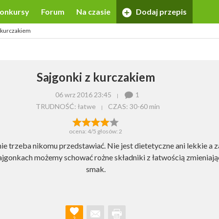
onkursy
Forum
Na czasie
Dodaj przepis
z kurczakiem
Sajgonki z kurczakiem
06 wrz 2016 23:45
1
TRUDNOŚĆ: łatwe
CZAS:
30-60 min
ocena:
4
/5 głosów:
2
ie trzeba nikomu przedstawiać. Nie jest dietetyczne ani lekkie a z
ajgonkach możemy schować rożne składniki z łatwością zmieniają
smak.
3