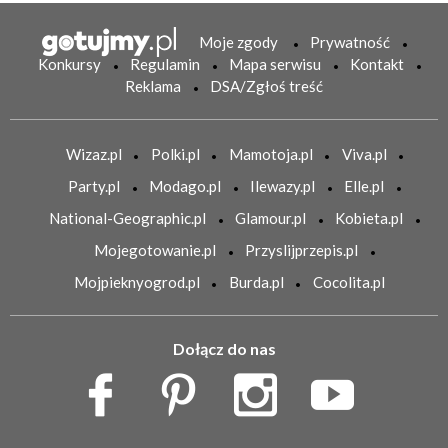
Moje zgody
Prywatność
Konkursy
Regulamin
Mapa serwisu
Kontakt
Reklama
DSA/Zgłoś treść
Wizaz.pl
Polki.pl
Mamotoja.pl
Viva.pl
Party.pl
Modago.pl
Ilewazy.pl
Elle.pl
National-Geographic.pl
Glamour.pl
Kobieta.pl
Mojegotowanie.pl
Przyslijprzepis.pl
Mojpieknyogrod.pl
Burda.pl
Cocolita.pl
Dołącz do nas