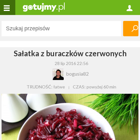
Sałatka z buraczków czerwonych
28 lip 2016 22:56
bogusia82
TRUDNOŚĆ: łatwe
CZAS:
powyżej 60 min