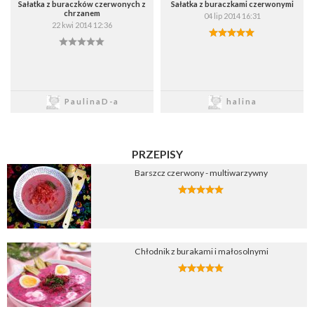
Sałatka z buraczków czerwonych z
Sałatka z buraczkami czerwonymi
chrzanem
04 lip 2014 16:31
22 kwi 2014 12:36
Zapisz
Zapisz
PaulinaD-a
halina
PRZEPISY
Barszcz czerwony - multiwarzywny
Chłodnik z burakami i małosolnymi