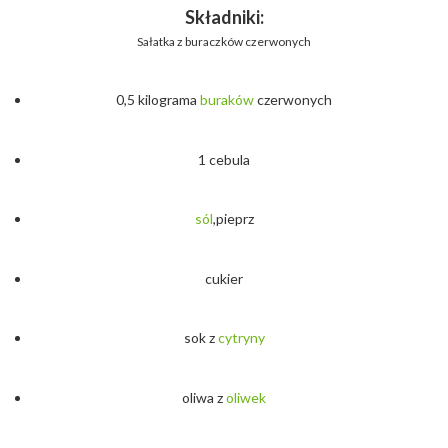
Składniki:
Sałatka z buraczków czerwonych
0,5 kilograma
buraków
czerwonych
1 cebula
sól
,pieprz
cukier
sok z
cytryny
oliwa z
oliwek