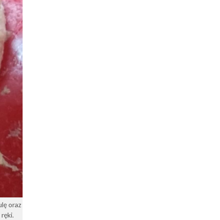
lę oraz
ręki.