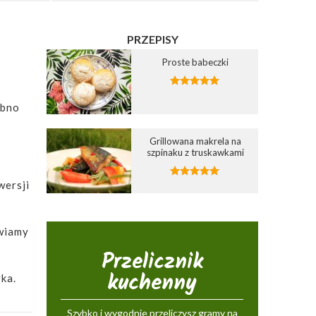
PRZEPISY
Proste babeczki
obno
Grillowana makrela na
szpinaku z truskawkami
wersji
awiamy
Przelicznik
kuchenny
ka.
Szybko i wygodnie przeliczysz gramy na