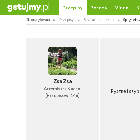
Przepisy
Porady
Video
K
Strona główna
Przepisy
Szybkie i smaczne
Spaghetti 
Zsa Zsa
Arcymistrz Kuchni
Pyszne i szyb
[Przepisów: 146]