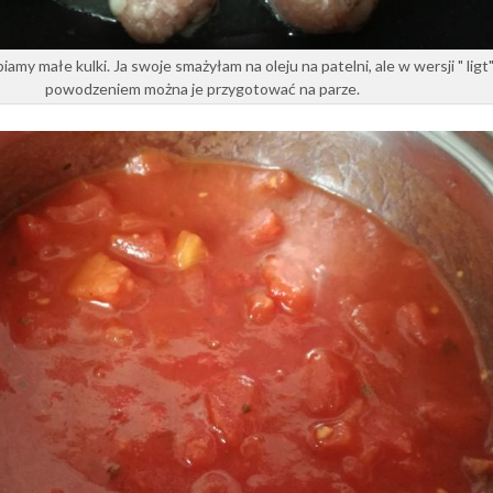
iamy małe kulki. Ja swoje smażyłam na oleju na patelni, ale w wersji " ligt"
powodzeniem można je przygotować na parze.