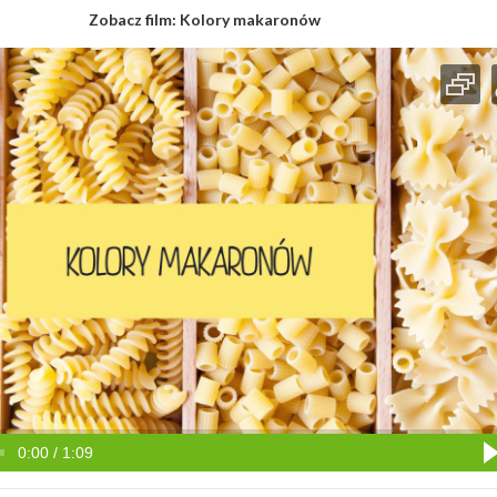
Zobacz film:
Kolory makaronów
0:00 / 1:09