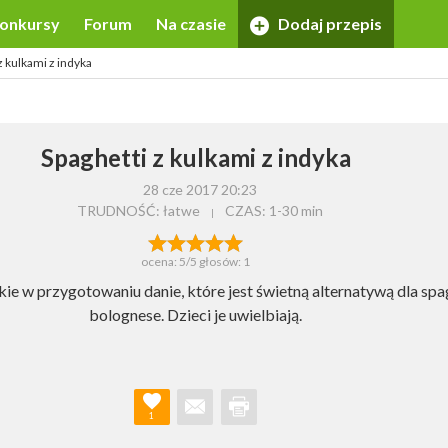
onkursy
Forum
Na czasie
Dodaj przepis
z kulkami z indyka
Spaghetti z kulkami z indyka
28 cze 2017 20:23
TRUDNOŚĆ: łatwe
CZAS:
1-30 min
ocena:
5
/5 głosów:
1
kie w przygotowaniu danie, które jest świetną alternatywą dla spa
bolognese. Dzieci je uwielbiają.
1