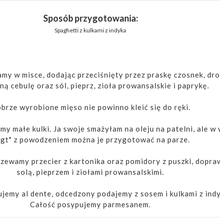
Sposób przygotowania:
Spaghetti z kulkami z indyka
my w misce, dodając przeciśnięty przez praskę czosnek, dr
ną cebulę oraz sól, pieprz, zioła prowansalskie i paprykę.
brze wyrobione mięso nie powinno kleić się do ręki.
y małe kulki. Ja swoje smażyłam na oleju na patelni, ale w 
ligt" z powodzeniem można je przygotować na parze.
ewamy przecier z kartonika oraz pomidory z puszki, dopr
solą, pieprzem i ziołami prowansalskimi.
emy al dente, odcedzony podajemy z sosem i kulkami z indy
Całość posypujemy parmesanem.