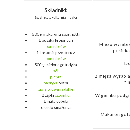
Składniki:
Spaghetti z kulkami z indyka
500 g makaronu spaghetti
1 puszka krojonych
Mięso wyrabia
pomidorów
posieka
1 kartonik przecieru z
pomidorów
Do
500 g mielonego indyka
sól
Z mięsa wyrabiam
pieprz
" 
papryka
ostra
zioła
prowansalskie
W garnku podgrz
2 ząbki
czosnku
1 mała cebula
olej do smażenia
Makaron gotuj