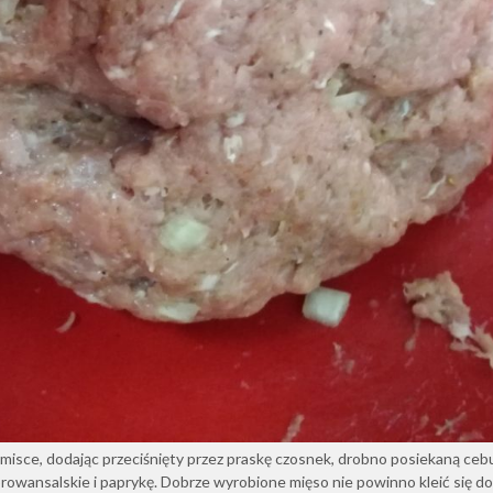
isce, dodając przeciśnięty przez praskę czosnek, drobno posiekaną cebu
a prowansalskie i paprykę. Dobrze wyrobione mięso nie powinno kleić się do 