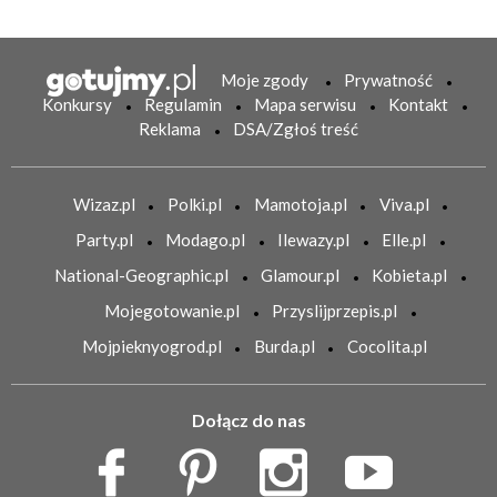
Moje zgody
Prywatność
Konkursy
Regulamin
Mapa serwisu
Kontakt
Reklama
DSA/Zgłoś treść
Wizaz.pl
Polki.pl
Mamotoja.pl
Viva.pl
Party.pl
Modago.pl
Ilewazy.pl
Elle.pl
National-Geographic.pl
Glamour.pl
Kobieta.pl
Mojegotowanie.pl
Przyslijprzepis.pl
Mojpieknyogrod.pl
Burda.pl
Cocolita.pl
Dołącz do nas