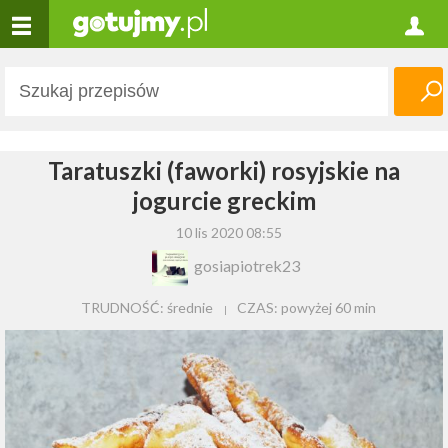
Taratuszki (faworki) rosyjskie na
jogurcie greckim
10 lis 2020 08:55
gosiapiotrek23
TRUDNOŚĆ: średnie
CZAS:
powyżej 60 min