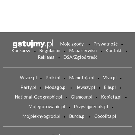
Moje zgody
Prywatność
Konkursy
Regulamin
Mapa serwisu
Kontakt
Reklama
DSA/Zgłoś treść
Wizaz.pl
Polki.pl
Mamotoja.pl
Viva.pl
Party.pl
Modago.pl
Ilewazy.pl
Elle.pl
National-Geographic.pl
Glamour.pl
Kobieta.pl
Mojegotowanie.pl
Przyslijprzepis.pl
Mojpieknyogrod.pl
Burda.pl
Cocolita.pl