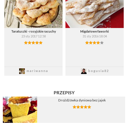
Taratuszki - rosyjskie racuchy
Migdałowe faworki
23 sty 2017 12:58
31 sty 2016 18:04
Zapisz
Zapisz
mariwanna
bogusia82
PRZEPISY
Drożdżówka dyniowa bez jajek