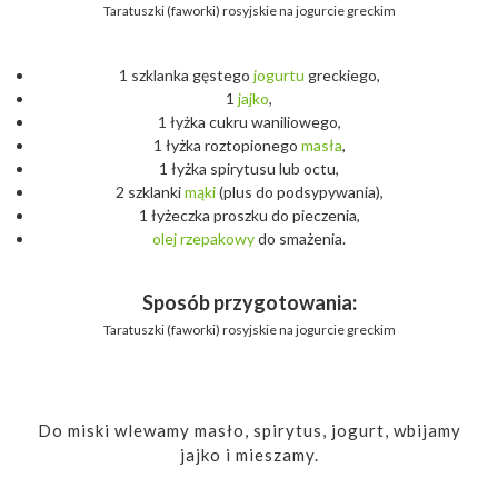
Taratuszki (faworki) rosyjskie na jogurcie greckim
1 szklanka gęstego
jogurtu
greckiego,
1
jajko
,
1 łyżka cukru waniliowego,
1 łyżka roztopionego
masła
,
1 łyżka spirytusu lub octu,
2 szklanki
mąki
(plus do podsypywania),
1 łyżeczka proszku do pieczenia,
olej
rzepakowy
do smażenia.
Sposób przygotowania:
Taratuszki (faworki) rosyjskie na jogurcie greckim
Do miski wlewamy masło, spirytus, jogurt, wbijamy
jajko i mieszamy.